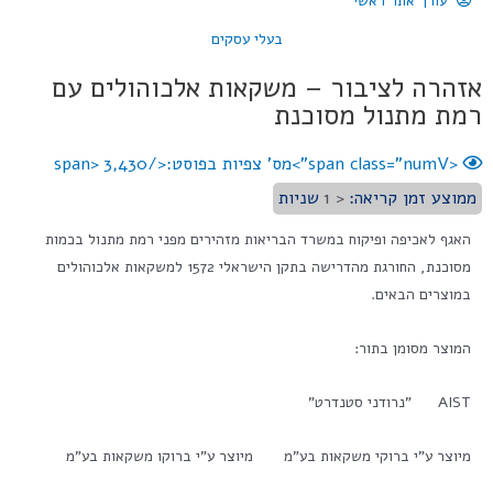
עורך אתר ראשי
בעלי עסקים
אזהרה לציבור – משקאות אלכוהולים עם
רמת מתנול מסוכנת
<span class="numV">מס' צפיות בפוסט:</span>
3,430
ממוצע זמן קריאה:
< 1
שניות
האגף לאכיפה ופיקוח במשרד הבריאות מזהירים מפני רמת מתנול בכמות
מסוכנת, החורגת מהדרישה בתקן הישראלי 1572 למשקאות אלכוהולים
במוצרים הבאים.
המוצר מסומן בתור:
AIST "נרודני סטנדרט"
מיוצר ע"י ברוקי משקאות בע"מ מיוצר ע"י ברוקו משקאות בע"מ