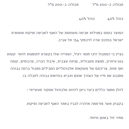
תכולה: כ-200 מ"ל תכולה: כ-200 מ"ל
כוהל 40% כוהל 40%
המוצר נתפס בפעילות אכיפה משותפת של האגף לאכיפה ופיקוח ומשטרת
ישראל במזנון שרה לוינסקי 134 תל אביב.
נציין כי המתנול הינו חומר רעיל, ושתייה שלו נקשרת לתופעות לוואי קשות
כגון עיוורון, חמצת מטבולית, פגיעה עצבית, איבוד הכרה, פרכוסים, קומה
ואף מוות. צריכתם של משקאות אלכוהוליים המכילים מתנול ברמה גבוהה
מסכנת את חייו של הצורך אותם ותביא בוודאות גבוהה לחבלה בו.
להלן מספר כללים כיצד ניתן לזהות אלכוהול ממקור תעשייתי :
בקבוק אשר פורסמה אזהרה לגביו באתר האגף לאכיפה ופיקוח.
מחיר זול באופן מיוחד.