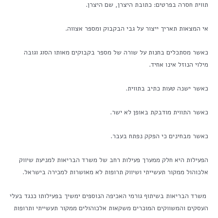
תווית חסרה בפרטים: כתובת היצרן, שם היצרן.
אי המצאות תאריך ייצור על גבי הבקבוק ומספר אצווה.
כאשר מסתכלים בחנות על שורה של מספר בקבוקים מאותו הסוג וגובה
מילוי הנוזל אינו אחיד.
כאשר ישנה טעות כתיב בתווית.
כאשר התווית מודבקת באופן לא ישר.
כאשר מבחינים כי הפקק נפתח בעבר.
הפעילות היא חלק ממערך פעילות רחב של משרד הבריאות למניעת שיווק
אלכוהול ממקור תעשייתי ושיווק תרופות לא מאושרות למכירה בישראל.
משרד הבריאות בשיתוף גורמי האכיפה הנוספים ימשיך בפעילותו כנגד בעלי
העסקים והמשווקים המוכרים משקאות אלכוהולים ממקור תעשייתי ותרופות