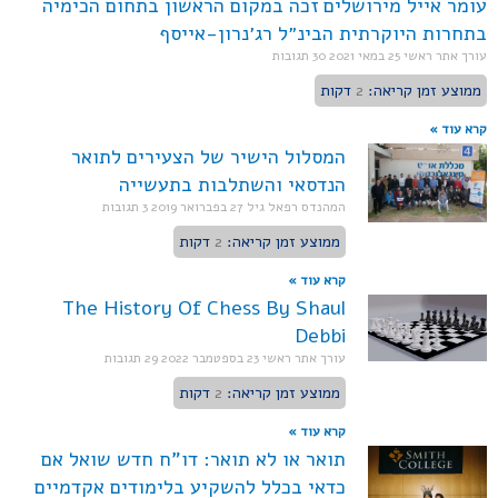
עומר אייל מירושלים זכה במקום הראשון בתחום הכימיה
בתחרות היוקרתית הבינ״ל רג׳נרון-אייסף
עורך אתר ראשי
25 במאי 2021
30 תגובות
ממוצע זמן קריאה:
2
דקות
קרא עוד »
המסלול הישיר של הצעירים לתואר
הנדסאי והשתלבות בתעשייה
המהנדס רפאל גיל
27 בפברואר 2019
3 תגובות
ממוצע זמן קריאה:
2
דקות
קרא עוד »
The History Of Chess By Shaul
Debbi
עורך אתר ראשי
23 בספטמבר 2022
29 תגובות
ממוצע זמן קריאה:
2
דקות
קרא עוד »
תואר או לא תואר: דו"ח חדש שואל אם
כדאי בכלל להשקיע בלימודים אקדמיים