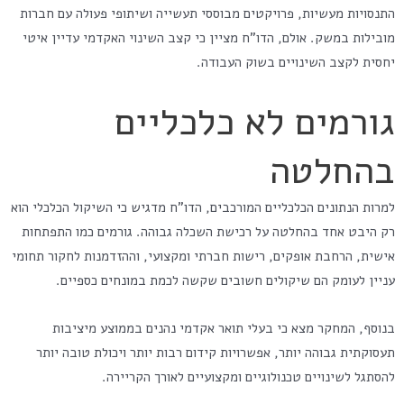
התנסויות מעשיות, פרויקטים מבוססי תעשייה ושיתופי פעולה עם חברות
מובילות במשק. אולם, הדו"ח מציין כי קצב השינוי האקדמי עדיין איטי
יחסית לקצב השינויים בשוק העבודה.
גורמים לא כלכליים
בהחלטה
למרות הנתונים הכלכליים המורכבים, הדו"ח מדגיש כי השיקול הכלכלי הוא
רק היבט אחד בהחלטה על רכישת השכלה גבוהה. גורמים כמו התפתחות
אישית, הרחבת אופקים, רישות חברתי ומקצועי, וההזדמנות לחקור תחומי
עניין לעומק הם שיקולים חשובים שקשה לכמת במונחים כספיים.
בנוסף, המחקר מצא כי בעלי תואר אקדמי נהנים בממוצע מיציבות
תעסוקתית גבוהה יותר, אפשרויות קידום רבות יותר ויכולת טובה יותר
להסתגל לשינויים טכנולוגיים ומקצועיים לאורך הקריירה.