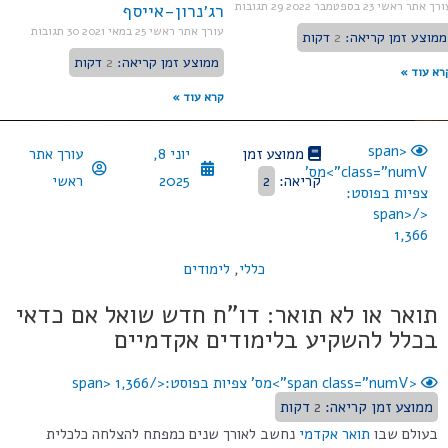
ורך אתר ראשי
23 בספטמבר 2022
29 תגובות
רג׳נרון-אייסף
עורך אתר ראשי
25 במאי 2021
30 תגובות
ממוצע זמן קריאה:
2
דקות
ממוצע זמן קריאה:
2
דקות
רא עוד »
קרא עוד »
<span
ממוצע זמן
יוני 8,
עורך אתר
class="numV">מס'
קריאה:
2
2025
ראשי
צפיות בפוסט:
</span>
1,366
כללי
,
לימודים
תואר או לא תואר: דו"ח חדש שואל אם כדאי
בכלל להשקיע בלימודים אקדמיים
<span class="numV">מס' צפיות בפוסט:</span>
1,366
ממוצע זמן קריאה:
2
דקות
בעולם שבו
תואר אקדמי
נחשב לאורך שנים כמפתח להצלחה כלכלית