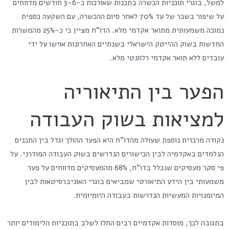
למשל, בוגרי תוכניות הכשרה בתכנות שאורכות כ-3-6 חודשים מדווחים
על שיפור בשכר של עד 70% לאחר סיום ההכשרה, עם השקעה כספית
נמוכה משמעותית מתואר אקדמי מלא. הדו"ח מציין כי כ-25% מהמשרות
החדשות בשוק ההייטק הישראלי בשנתיים האחרונות אוישו על ידי
עובדים ללא תואר אקדמי רלוונטי מלא.
הפער בין התיאוריה
למציאות בשוק העבודה
נקודה מרכזית נוספת שעולה מהדו"ח היא הפער ההולך וגדל בין התכנים
הנלמדים באקדמיה לבין הכישורים הנדרשים בשוק העבודה המודרני. על
פי סקר מעסיקים שנכלל בדו"ח, 68% מהמעסיקים מדווחים על פער
משמעותי בין הידע התיאורטי שמביאים בוגרי האוניברסיטאות לבין
המיומנויות המעשיות הנדרשות בעבודה היומיומית.
בתגובה לכך, מוסדות אקדמיים רבים החלו לשלב בתוכניות הלימודים יותר