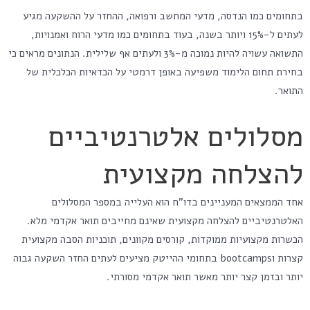
בתחומים כמו הנדסה, מדעי המחשב ורפואה, ההחזר על ההשקעה מגיע
לעתים ל-15% ויותר בשנה, בעוד בתחומים כמו מדעי הרוח ואמנויות,
התשואה עשויה להיות נמוכה מ-3% ולעתים אף שלילית. הנתונים מראים כי
בחירת תחום הלימוד משפיעה באופן דרמטי על הכדאיות הכלכלית של
התואר.
מסלולים אלטרנטיביים
להצלחה מקצועית
אחד הממצאים המעניינים בדו"ח הוא העלייה במספר המסלולים
האלטרנטיביים להצלחה מקצועית שאינם מחייבים תואר אקדמי מלא.
הכשרות מקצועיות ממוקדות, קורסים מקוונים, תוכניות הסבה מקצועית
קצרות וbootcamps בתחומי ההייטק מציעים לעתים החזר השקעה גבוה
יותר ובזמן קצר יותר מאשר תואר אקדמי מסורתי.