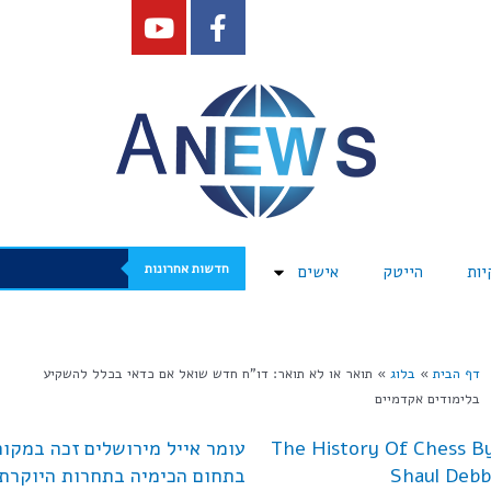
חדשות אחרונות
יות
הייטק
אישים
דף הבית
»
בלוג
»
תואר או לא תואר: דו”ח חדש שואל אם כדאי בכלל להשקיע
בלימודים אקדמיים
The History Of Chess B
עומר אייל מירושלים זכה במקום
Shaul Debb
בתחום הכימיה בתחרות היוקרתי