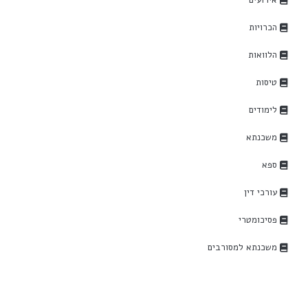
אירועים
הכרויות
הלוואות
טיסות
לימודים
משכנתא
ספא
עורכי דין
פסיכומטרי
משכנתא למסורבים