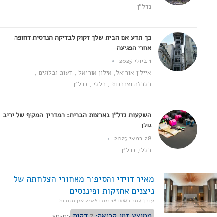
נדל"ן
כך תדע אם הבית שלך זקוק לבדיקה הנדסית דחופה
אחרי הפגיעה
1 ביולי 2025
איילון אוריאל
,
אילון אוריאל
,
דעות ובלוגים
,
כלכלה וצרכנות
,
כללי
,
נדל"ן
השקעות נדל"ן בארצות הברית: המדריך המקיף של יריב
גולן
28 במאי 2025
כללי
,
נדל"ן
מאיר דוידי והסיפור מאחורי הצלחתה של
ניצנים אחזקות ופיננסים
עורך אתר ראשי
18 ביוני 2026
אין תגובות
ממוצע זמן קריאה:
7
דקות
<span