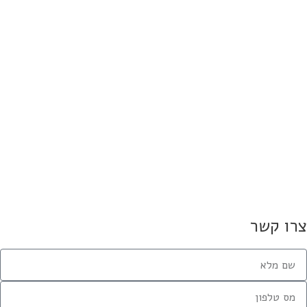
אחורי הצלחתה של ניצנים אחזקות
ופיננסים
18 ביוני 2026
Canal D בלרנקה: היוזמה החדשה של שי מזיג
תחום הנדל״ן
 בפברואר 2026
ותם על הסכם ליווי בנקאי לפרויקט
 52 תל אביב
14 בינואר 2026
לך זקוק לבדיקה הנדסית דחופה
אחרי הפגיעה
1 ביולי 2025
רו קשר