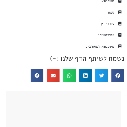
משכנתא
ספא
עורכי דין
פסיכומטרי
משכנתא למסורבים
נשמח לשיתף הדף שלנו :-)