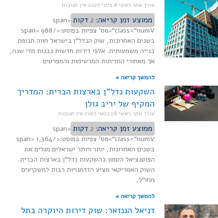
עורך אתר ראשי
8 ביוני 2025
אין תגובות
ממוצע זמן קריאה:
2
דקות
<span
class="numV">מס' צפיות בפוסט:</span> 988
בשנים האחרונות, שוק הנדל"ן בישראל חווה תנופת
בנייה משמעותית. אלפי דירות חדשות נבנות מדי שנה,
אך מאחורי החזיתות המרשימות והמפרטים
להמשך קריאה »
השקעות נדל"ן בארצות הברית: המדריך
המקיף של יריב גולן
עורך אתר ראשי
28 במאי 2025
אין תגובות
ממוצע זמן קריאה:
2
דקות
<span
class="numV">מס' צפיות בפוסט:</span> 1,364
בשנים האחרונות, יותר ויותר ישראלים מגלים את
הפוטנציאל הטמון בהשקעות נדל"ן בארצות הברית.
השוק האמריקאי מציע הזדמנויות רבות למשקיעים
מחו"ל,
להמשך קריאה »
דניאל הגנזאר: שוק דירות היוקרה בתל