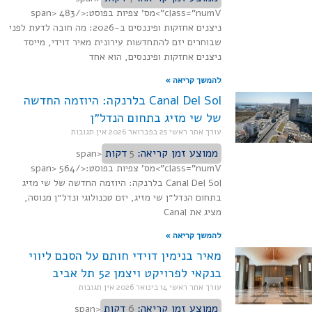
class="numV">מס' צפיות בפוסט:</span> 483
ניצנים אחזקות ופיננסים ב-2026: מה חובה לדעת לפני
שבוחרים יזם להתחדשות עירונית מאיר דוידי, מייסד
ניצנים אחזקות ופיננסים, הוא אחד
להמשך קריאה »
Canal Del Sol בלרנקה: היוזמה החדשה
של שי מזיג בתחום הנדל״ן
עורך אתר ראשי
25 בפברואר 2026
אין תגובות
ממוצע זמן קריאה:
5
דקות
<span
class="numV">מס' צפיות בפוסט:</span> 564
Canal Del Sol בלרנקה: היוזמה החדשה של שי מזיג
בתחום הנדל״ן שי מזיג, יזם טכנולוגי ונדל״ן מנוסה,
מציג את Canal
להמשך קריאה »
מאיר בנימין דוידי חותם על הסכם ליווי
בנקאי לפרויקט ויצמן 52 תל אביב
עורך אתר ראשי
14 בינואר 2026
אין תגובות
ממוצע זמן קריאה:
6
דקות
<span