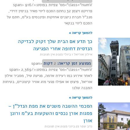
class="numV">מס' צפיות בפוסט:</span> 916
פרויקט ויצמן 32 נחתם הסכם ליווי מאיר בנימין דוידי,
מנכ"ל חברת ניצנים אחזקות ופיננסים בע"מ, חתם על
הסכם ליווי בנקאי
להמשך קריאה »
כך תדע אם הבית שלך זקוק לבדיקה
הנדסית דחופה אחרי הפגיעה
אילון אוריאל
1 ביולי 2025
אין תגובות
ממוצע זמן קריאה:
2
דקות
<span
class="numV">מס' צפיות בפוסט:</span> 2,369
לאחר אירוע כמו רעידת אדמה, פגיעת טיל, מסביר אילון
אוריאל, פיצוץ או אפילו פגעי מזג אוויר קיצוניים, בטיחות
המבנה שלנו
להמשך קריאה »
הסכמי ההשבה משנים את מפת הנדל"ן –
פסגות אורן נכסים והשקעות בע"מ ורונן
אורן
נדב שפר
25 ביוני 2025
אין תגובות