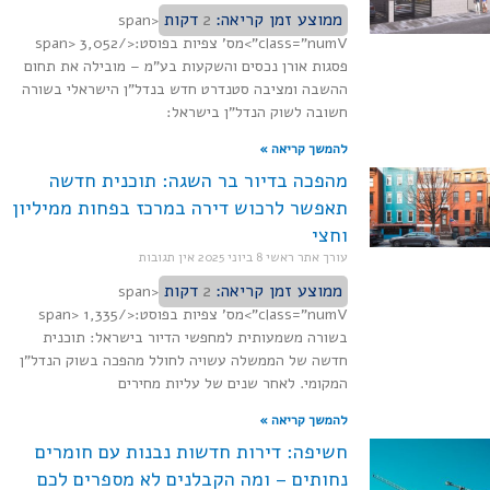
ממוצע זמן קריאה:
2
דקות
<span
class="numV">מס' צפיות בפוסט:</span> 3,052
פסגות אורן נכסים והשקעות בע"מ – מובילה את תחום
ההשבה ומציבה סטנדרט חדש בנדל"ן הישראלי בשורה
חשובה לשוק הנדל"ן בישראל:
להמשך קריאה »
מהפכה בדיור בר השגה: תוכנית חדשה
תאפשר לרכוש דירה במרכז בפחות ממיליון
וחצי
עורך אתר ראשי
8 ביוני 2025
אין תגובות
ממוצע זמן קריאה:
2
דקות
<span
class="numV">מס' צפיות בפוסט:</span> 1,335
בשורה משמעותית למחפשי הדיור בישראל: תוכנית
חדשה של הממשלה עשויה לחולל מהפכה בשוק הנדל"ן
המקומי. לאחר שנים של עליות מחירים
להמשך קריאה »
חשיפה: דירות חדשות נבנות עם חומרים
נחותים – ומה הקבלנים לא מספרים לכם