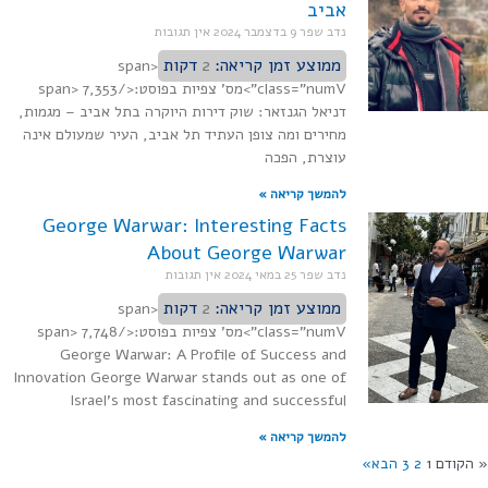
אביב
נדב שפר
9 בדצמבר 2024
אין תגובות
ממוצע זמן קריאה:
2
דקות
<span
class="numV">מס' צפיות בפוסט:</span> 7,353
דניאל הגנזאר: שוק דירות היוקרה בתל אביב – מגמות,
מחירים ומה צופן העתיד תל אביב, העיר שמעולם אינה
עוצרת, הפכה
להמשך קריאה »
George Warwar: Interesting Facts
About George Warwar
נדב שפר
25 במאי 2024
אין תגובות
ממוצע זמן קריאה:
2
דקות
<span
class="numV">מס' צפיות בפוסט:</span> 7,748
George Warwar: A Profile of Success and
Innovation George Warwar stands out as one of
Israel's most fascinating and successful
להמשך קריאה »
הקודם
1
2
3
הבא»