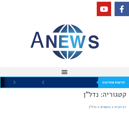
חדשות אחרונות
קטגוריה: נדל"ן
דף הבית
»
נושאים
»
נדל"ן