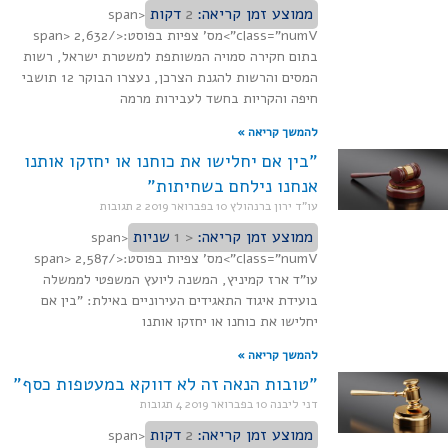
ממוצע זמן קריאה:
2
דקות
<span
class="numV">מס' צפיות בפוסט:</span> 2,632
בתום חקירה סמויה המשותפת למשטרת ישראל, רשות
המסים והרשות להגנת הצרכן, נעצרו הבוקר 12 תושבי
חיפה והקריות בחשד לעבירות מרמה
להמשך קריאה »
"בין אם יחלישו את כוחנו או יחזקו אותנו
אנחנו נילחם בשחיתות"
עו"ד ירון ברנהולץ
10 בפברואר 2019
2 תגובות
ממוצע זמן קריאה:
< 1
שניות
<span
class="numV">מס' צפיות בפוסט:</span> 2,587
עו"ד ארז קמיניץ, המשנה ליועץ המשפטי לממשלה
בועידת איגוד התאגידים העירוניים באילת: "בין אם
יחלישו את כוחנו או יחזקו אותנו
להמשך קריאה »
"טובות הנאה זה לא דווקא במעטפות כסף"
דני ליבנה
10 בפברואר 2019
4 תגובות
ממוצע זמן קריאה:
2
דקות
<span