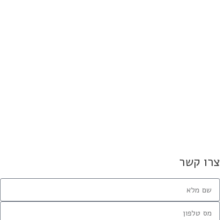
ים, עו"ד אורית קורין, במכתב
לפרקליטים
3 במרץ 2019
מרמה והונאת קשישים הנחקרת ע"י
ת המסים והרשות להגנת הצרכן
2 בפברואר 2019
וחנו או יחזקו אותנו אנחנו נילחם
בשחיתות"
10 בפברואר 2019
זה לא דווקא במעטפות כסף"
10 בפברואר 2019
רו קשר