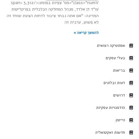
class="numV">מס' צפיות בפוסט:</span> 3,312
עו"ד דן אלדד, מנהל המחלקה הכלכלית בפרקליטות
המדינה: "אם אתה נבחר ציבור לדחות הצעת שוחד זה
לא פשוט, ערכית זה
להמשך קריאה »
אסתטיקה רפואית
בעלי עסקים
בריאות
דעות ובלוגים
דרושים
הזדמנויות עסקיות
הייטק
חדשות ואקטואליה