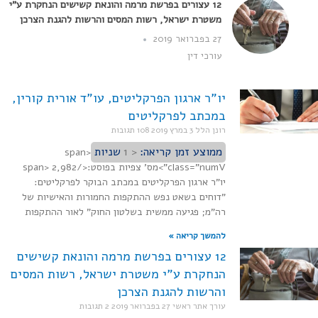
12 עצורים בפרשת מרמה והונאת קשישים הנחקרת ע"י
משטרת ישראל, רשות המסים והרשות להגנת הצרכן
27 בפברואר 2019
עורכי דין
יו"ר ארגון הפרקליטים, עו"ד אורית קורין,
במכתב לפרקליטים
רונן הלל
3 במרץ 2019
108 תגובות
ממוצע זמן קריאה:
< 1
שניות
<span
class="numV">מס' צפיות בפוסט:</span> 2,982
יו"ר ארגון הפרקליטים במכתב הבוקר לפרקליטים:
"דוחים בשאט נפש ההתקפות החמורות והאישיות של
רה"מ; פגיעה ממשית בשלטון החוק" לאור ההתקפות
להמשך קריאה »
12 עצורים בפרשת מרמה והונאת קשישים
הנחקרת ע"י משטרת ישראל, רשות המסים
והרשות להגנת הצרכן
עורך אתר ראשי
27 בפברואר 2019
2 תגובות