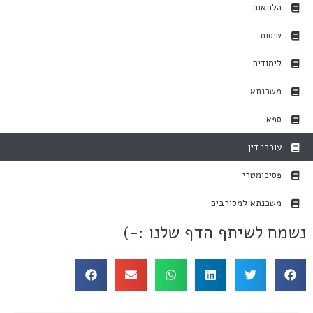
הלוואות
טיסות
לימודים
משכנתא
ספא
עורכי דין
פסיכומטרי
משכנתא למסורבים
נשמח לשיתף הדף שלנו :-)