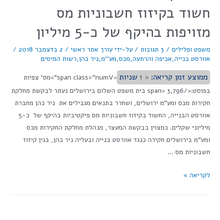
חשוד בקיזוז חשבוניות מס
מזויפות בהיקף של כ-5 מיליון
משפט ופלילים
/
3 תגובות
/ על-ידי
עורך אתר ראשי
/
2 בדצמבר 2018
/
אוורסט בנייה
,
אכיפה והרתעה
,
מכס
,
מע''מ
,
ניר כהן
,
רשות המיסים
ממוצע זמן קריאה:
< 1
שניות
<span class="numV">מס' צפיות
בפוסט:</span> 3,796 בית משפט השלום בירושלים נעתר לבקשת מחלקת
חקירות מכס ומע"מ ירושלים, ושחרר בתנאים מגבילים את ניר כהן מחברת
אוורסט הבנייה, החשוד בקיזוז חשבוניות מס פיקטיביות בהיקף של כ-5
מיליוני שקלים. כמצוין בבקשת המעצר, מנהלת מחלקת החקירות מכס
ומע"מ בירושלים חקירה כנגד אוורסט בנייה ובעליה ניר כהן, בגין קיזוז
חשבוניות מס …
לקריאה »