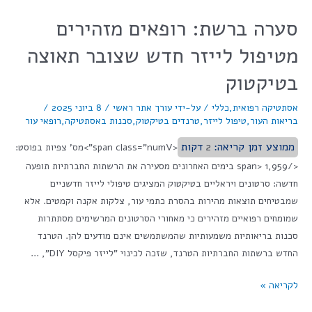
סערה ברשת: רופאים מזהירים
מטיפול לייזר חדש שצובר תאוצה
בטיקטוק
אסתטיקה רפואית
,
כללי
/ על-ידי
עורך אתר ראשי
/
8 ביוני 2025
/
בריאות העור
,
טיפול לייזר
,
טרנדים בטיקטוק
,
סכנות באסתטיקה
,
רופאי עור
ממוצע זמן קריאה:
2
דקות
<span class="numV">מס' צפיות בפוסט:
</span> 1,959 בימים האחרונים מסעירה את הרשתות החברתיות תופעה
חדשה: סרטונים ויראליים בטיקטוק המציגים טיפולי לייזר חדשניים
שמבטיחים תוצאות מהירות בהסרת כתמי עור, צלקות אקנה וקמטים. אלא
שמומחים רפואיים מזהירים כי מאחורי הסרטונים המרשימים מסתתרות
סכנות בריאותיות משמעותיות שהמשתמשים אינם מודעים להן. הטרנד
החדש ברשתות החברתיות הטרנד, שזכה לכינוי "לייזר פיקסל DIY", …
לקריאה »