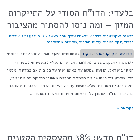
בלעדי: הדו"ח הסודי על התייקרות
המזון – ומה ניסו להסתיר מהציבור
חדשות ואקטואליה
,
כללי
/ על-ידי
עורך אתר ראשי
/
8 ביוני 2025
/
דו"ח
כלכלי
,
יוקר המחיה
,
עליות מחירים
,
שקיפות ממשלתית
ממוצע זמן קריאה:
2
דקות
<span class="numV">מס' צפיות בפוסט:
</span> 1,001 בשנים האחרונות אנו עדים לעלייה משמעותית במחירי
המזון בישראל, תופעה שמשפיעה באופן ישיר על כל בית אב במדינה. מסמך
סודי שהגיע לידינו חושף את התמונה המלאה מאחורי התייקרויות מזון אלו,
ומציג נתונים מטרידים שלא נחשפו עד כה לציבור הרחב. הנתונים שהוסתרו
מהציבור הדו"ח, שהוכן על ידי צוות מומחים במשרד האוצר, …
לקריאה »
דו"ח חדש: 38% מהעסקים הקטנים