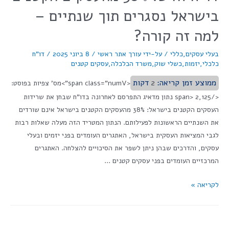
בישראל נסגרים תוך שנתיים –
למה זה קורה?
בעלי עסקים
,
כללי
/ על-ידי
עורך אתר ראשי
/
8 ביוני 2025
/
דו"ח
כלכלי
,
יזמות
,
כשלי שוק
,
משרד הכלכלה
,
עסקים קטנים
ממוצע זמן קריאה:
2
דקות
<span class="numV">מס' צפיות בפוסט:
</span> 2,125 נתון מדאיג התפרסם לאחרונה בדו"ח שבחן את שרידות
העסקים הקטנים בישראל: 38% מהעסקים הקטנים בישראל אינם שורדים
את השנתיים הראשונות לפעילותם. הנתון המטריד הזה מעלה שאלות רבות
לגבי המציאות העסקית בישראל, האתגרים העומדים בפני יזמים ובעלי
עסקים, והדרכים שבהן ניתן לשפר את הסיכויים להצלחה. האתגרים
המרכזיים העומדים בפני עסקים קטנים …
לקריאה »