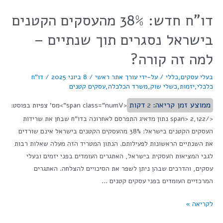
דו"ח חדש: 38% מהעסקים הקטנים
בישראל נסגרים תוך שנתיים –
למה זה קורה?
בעלי עסקים
,
כללי
/ על-ידי
עורך אתר ראשי
/
8 ביוני 2025
/
דו"ח
כלכלי
,
יזמות
,
כשלי שוק
,
משרד הכלכלה
,
עסקים קטנים
ממוצע זמן קריאה:
2
דקות
<span class="numV">מס' צפיות בפוסט:
</span> 2,122 נתון מדאיג התפרסם לאחרונה בדו"ח שבחן את שרידות
העסקים הקטנים בישראל: 38% מהעסקים הקטנים בישראל אינם שורדים
את השנתיים הראשונות לפעילותם. הנתון המטריד הזה מעלה שאלות רבות
לגבי המציאות העסקית בישראל, האתגרים העומדים בפני יזמים ובעלי
עסקים, והדרכים שבהן ניתן לשפר את הסיכויים להצלחה. האתגרים
המרכזיים העומדים בפני עסקים קטנים …
לקריאה »