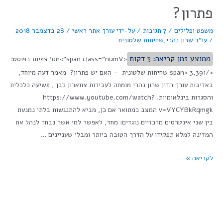
פתרון?
משפט ופלילים
/
7 תגובות
/ על-ידי
עורך אתר ראשי
/
28 בדצמבר 2018
/
עו"ד שרון נהרי
,
שחיתות שלטונית
ממוצע זמן קריאה:
3
דקות
<span class="numV">מס' צפיות בפוסט:
</span> 3,391 שחיתות שלטונית – האם יש פתרון? מאמר דעה מיוחד,
באדיבות עורך הדין שרון נהרי מומחה לעבירות צווארון לבן , פשיעה כלכלית
והסגרות בינלאומיות. https://www.youtube.com/watch?
v=VYCYBkRqmgk המצב כמתואר אם כן, מביא להתנגשות בלתי נמנעת
בין שני אינטרסים מרכזיים נוגדים: מחד, לאפשר למי אשר נבחר לנהל את
המדינה למלא תפקידו על הדרך הטובה ביותר ומבלי שעניינים …
לקריאה »