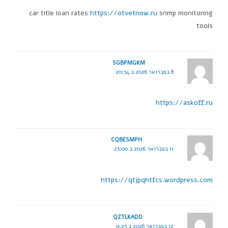
car title loan rates
https://otvetnow.ru
snmp monitoring
tools
SGBPMGKM
8 בפברואר 2026 ב 20:34
https://askoff.ru
CQBESMPH
11 בפברואר 2026 ב 23:00
https://qtjpqhtfcs.wordpress.com
QZTLKADD
12 בפברואר 2026 ב 0:23