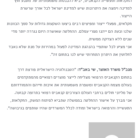
החקלאות ותעשיית הקנאביס, יביא להכנסות משמעותיות של מטבע חוץ
למדינה וימצה את היתרונות שיש למדינת ישראל לכל אורך שרשרת
הייצור.
חקלאים, מפעלי ייצור ומפיצים רבים ביצעו השקעות גדולות על סמך הכוונות
שלנו וכעת הם ייהנו מפרי עמלם. ההחלטה שאושרה היום נגררה יותר מדי
שנים ללא הצדקה ממשית.
אני מציע לכל שותפיי בהנהגת המדינה לפעול במהירות על מנת שלא נאבד
לחלוטין את היתרון התחרותי שיש לנו בתחום זה".
מנכ"ל משרד האוצר, שי באב"ד:
"הטכנולוגיה הישראלית פורצת דרך
בתחום הקנאביס הרפואי מצליחה לייצר מוצרים רפואיים מהמתקדמים
בעולם מצמח הקנאביס ומשפרת משמעותית את איכות חייהם והתמודדותם
של מליוני חולים ברחבי העולם הצורכים קנאביס רפואי כתרופה קבועה.
אני מברך על אישור ההחלטה בממשלה שתביא לפיתוח המשק, החקלאות,
התעשייה והרפואה בישראל ומודה לכלל המשרדים שהיו שותפים בגיבושה".