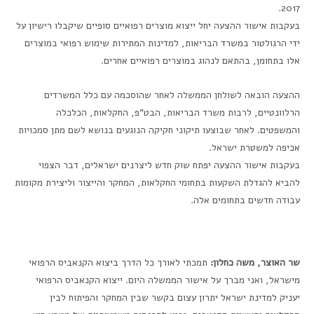
2017.
בעקבות אישור ההצעה יחל ייצוא מוצרים רפואיים סופיים שיקבלו רישיון על
ידי הרגולטור במשרד הבריאות, למדינות המתירות שימוש רפואי במוצרים
אלו בתחומן, בהתאם לנהוג במוצרים רפואיים אחרים.
ההצעה הובאה לשולחן הממשלה לאחר שהוסכמה עם כלל המשרדים
הרלוונטיים, לרבות משרד הבריאות, הבט"פ, החקלאות, הכלכלה
והמשפטים. לאחר שבוצעו תיקוני חקיקה הנוגעים בנושא לשם מתן סמכויות
אכיפה למשטרת ישראל.
בעקבות אישור ההצעה יפתח שוק חדש ליצרנים ישראלים, דבר הצפוי
להביא להגדלת השקעות בתחומי החקלאות, המחקר והייצור וליצירת מקומות
עבודה חדשים בתחומים אלה.
שר האוצר, משה כחלון:
תמכתי לאורך כל הדרך ביצוא הקנאביס הרפואי
מישראל, ואני מברך על אישור הממשלה היום. ייצוא הקנאביס הרפואי
יעניק למדינת ישראל יתרון עצום בקשר שבין המחקר והפיתוח לבין