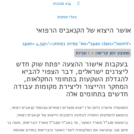
214 תגובות
בעלי עסקים
אושר היצוא של הקנאביס הרפואי
<span class="numV">מס' צפיות בפוסט:</span>
4,591
ממוצע זמן קריאה:
< 1
שניות
בעקבות אישור ההצעה יפתח שוק חדש
ליצרנים ישראלים, דבר הצפוי להביא
להגדלת השקעות בתחומי החקלאות,
המחקר והייצור וליצירת מקומות עבודה
חדשים בתחומים אלה
הממשלה אישרה היום (א') ייצוא מוצרים רפואיים מבוססי קנאביס רפואי,
בהתאם להמלצות הוועדה לבחינת היתכנות הייצוא של קנאביס רפואי,
בראשות מנכ"ל משרד האוצר, שי באב"ד ומנכ"ל משרד הבריאות, משה בר
סימן טוב שהגישה את המלצותיה לשרי האוצר והבריאות בחודש אוגוסט