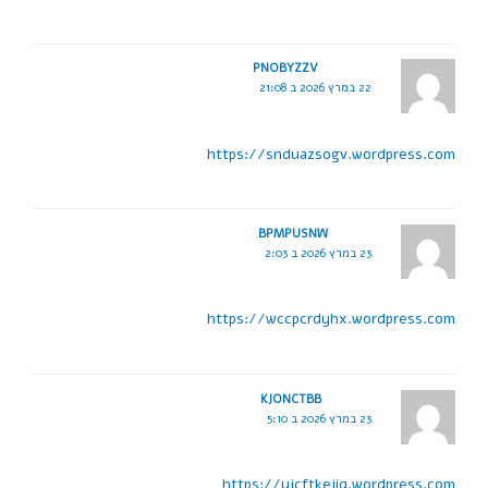
PNOBYZZV
22 במרץ 2026 ב 21:08
https://snduazsogv.wordpress.com
BPMPUSNW
23 במרץ 2026 ב 2:03
https://wccpcrdyhx.wordpress.com
KJONCTBB
23 במרץ 2026 ב 5:10
https://yjcftkejiq.wordpress.com