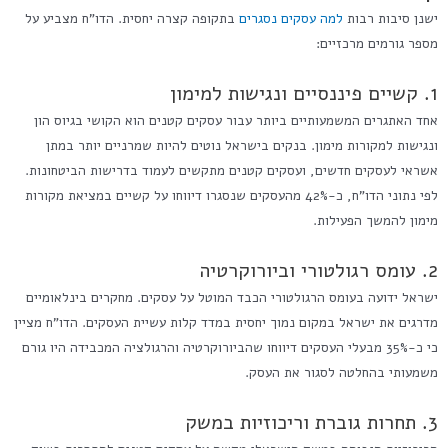
ישנן סיבות רבות
למה עסקים נסגרים
בתקופה קצרה יחסית. הדו"ח מצביע על
מספר גורמים מרכזיים:
1. קשיים פיננסיים ונגישות למימון
אחד האתגרים המשמעותיים ביותר עבור עסקים קטנים הוא הקושי בגיוס הון
ונגישות למקורות מימון. בנקים בישראל נוטים להיות שמרניים יותר במתן
אשראי לעסקים חדשים, ועסקים קטנים מתקשים לעמוד בדרישות הביטחונות.
לפי נתוני הדו"ח, כ-42% מהעסקים שנסגרו דיווחו על קשיים במציאת מקורות
מימון להמשך הפעילות.
2. עומס רגולטורי וביורוקרטיה
ישראל ידועה בעומס הרגולטורי הכבד המוטל על עסקים. מחקרים בינלאומיים
מדרגים את ישראל במקום נמוך יחסית במדד קלות עשיית העסקים. הדו"ח מציין
כי כ-35% מבעלי העסקים דיווחו שהביורוקרטיה והרגולציה המכבידה היו גורם
משמעותי בהחלטה לסגור את העסק.
3. תחרות גוברת וריכוזיות במשק