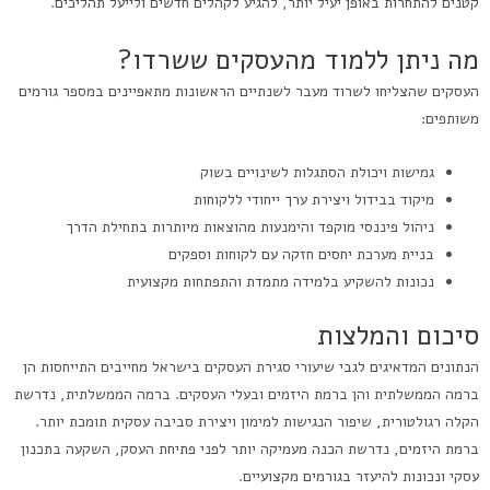
קטנים להתחרות באופן יעיל יותר, להגיע לקהלים חדשים ולייעל תהליכים.
מה ניתן ללמוד מהעסקים ששרדו?
העסקים שהצליחו לשרוד מעבר לשנתיים הראשונות מתאפיינים במספר גורמים
משותפים:
גמישות ויכולת הסתגלות לשינויים בשוק
מיקוד בבידול ויצירת ערך ייחודי ללקוחות
ניהול פיננסי מוקפד והימנעות מהוצאות מיותרות בתחילת הדרך
בניית מערכת יחסים חזקה עם לקוחות וספקים
נכונות להשקיע בלמידה מתמדת והתפתחות מקצועית
סיכום והמלצות
הנתונים המדאיגים לגבי שיעורי סגירת העסקים בישראל מחייבים התייחסות הן
ברמה הממשלתית והן ברמת היזמים ובעלי העסקים. ברמה הממשלתית, נדרשת
הקלה רגולטורית, שיפור הנגישות למימון ויצירת סביבה עסקית תומכת יותר.
ברמת היזמים, נדרשת הכנה מעמיקה יותר לפני פתיחת העסק, השקעה בתכנון
עסקי ונכונות להיעזר בגורמים מקצועיים.