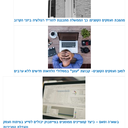
מהפכת העסקים הקטנים: כך הממשלה מתכננת להוריד רגולציה ביוני הקרוב
למען העסקים הקטנים- קבוצת "עוגן" במסלולי הלוואות חדשים ללא ערבים
בשארה וסאם – כיצד קמפיינים ממומנים בפייסבוק יכולים לסייע בפיתוח העסק
והגדלת המכירות