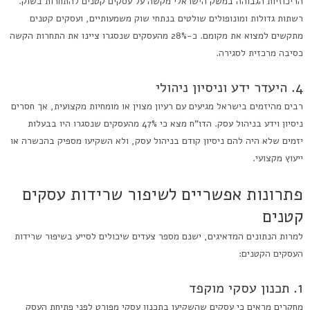
הריכוזיות הגבוהה במשק הישראלי מקשה על עסקים קטנים להתחרות בשוק.
רשתות גדולות ומונופולים שולטים בנתחי שוק משמעותיים, ועסקים קטנים
מתקשים למצוא את מקומם. כ-28% מהעסקים שנסגרו ציינו את התחרות הקשה
כסיבה מרכזית לסגירה.
4. היעדר ידע וניסיון ניהולי
רבים מהיזמים בישראל מגיעים עם רעיון מצוין או מומחיות מקצועית, אך חסרים
ניסיון וידע בניהול עסק. הדו"ח מצא כי 47% מהעסקים שנסגרו היו בבעלות
יזמים שלא היה להם ניסיון קודם בניהול עסק, ולא השקיעו מספיק בהכשרה או
ייעוץ מקצועי.
פתרונות אפשריים לשיפור שרידות עסקים
קטנים
למרות הנתונים המדאיגים, ישנם מספר צעדים שיכולים לסייע בשיפור שרידות
העסקים הקטנים:
1. תכנון עסקי מוקפד
מחקרים מראים כי עסקים שהשקיעו בתכנון עסקי מפורט לפני פתיחת העסק