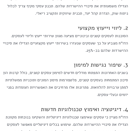
הגדילו משמעותית את סיכויי ההישרדות שלהם. תכנון עסקי מקיף צריך לכלול
ניתוח שוק, הגדרת קהל יעד, תכנית שיווקית ותקציב ריאלי.
2. ליווי וייעוץ מקצועי
הסוכנות לעסקים קטנים ובינוניים מציעה מגוון שירותי ייעוץ וליווי לעסקים.
הדו"ח מצביע על כך שעסקים שנעזרו בשירותי ייעוץ מקצועיים הגדילו את סיכויי
ההישרדות שלהם בכ-25%.
3. שיפור נגישות למימון
בשנים האחרונות התפתחו מודלים חדשים למימון עסקים קטנים, כולל קרנות הון
סיכון המתמחות בעסקים קטנים, פלטפורמות מימון המונים ותוכניות ממשלתיות
למתן ערבויות להלוואות. פתרונות אלו מרחיבים את האפשרויות העומדות בפני
יזמים ובעלי עסקים.
4. דיגיטציה ואימוץ טכנולוגיות חדשות
הדו"ח מציין כי עסקים שאימצו טכנולוגיות דיגיטליות והשקיעו בנוכחות מקוונת
הגדילו את סיכויי ההישרדות שלהם. שימוש בכלים דיגיטליים מאפשר לעסקים