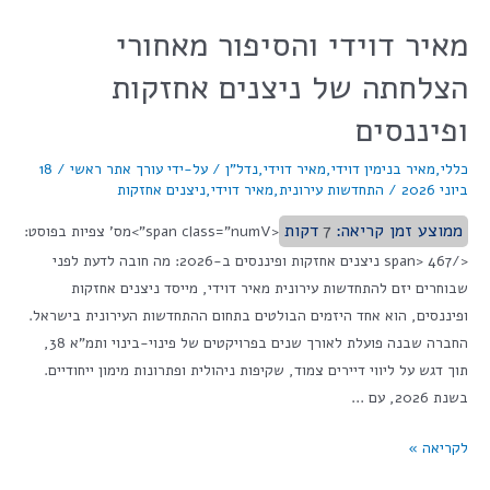
מאיר דוידי והסיפור מאחורי
הצלחתה של ניצנים אחזקות
ופיננסים
כללי
,
מאיר בנימין דוידי
,
מאיר דוידי
,
נדל"ן
/ על-ידי
עורך אתר ראשי
/
18
ביוני 2026
/
התחדשות עירונית
,
מאיר דוידי
,
ניצנים אחזקות
ממוצע זמן קריאה:
7
דקות
<span class="numV">מס' צפיות בפוסט:
</span> 467 ניצנים אחזקות ופיננסים ב-2026: מה חובה לדעת לפני
שבוחרים יזם להתחדשות עירונית מאיר דוידי, מייסד ניצנים אחזקות
ופיננסים, הוא אחד היזמים הבולטים בתחום ההתחדשות העירונית בישראל.
החברה שבנה פועלת לאורך שנים בפרויקטים של פינוי-בינוי ותמ"א 38,
תוך דגש על ליווי דיירים צמוד, שקיפות ניהולית ופתרונות מימון ייחודיים.
בשנת 2026, עם …
לקריאה »