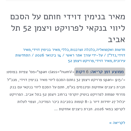
מאיר בנימין דוידי חותם על הסכם
ליווי בנקאי לפרויקט ויצמן 52 תל
אביב
חדשות ואקטואליה
,
כלכלה וצרכנות
,
כללי
,
מאיר בנימין דוידי
,
מאיר
דוידי
,
נדל"ן
/ על-ידי
עורך אתר ראשי
/
14 בינואר 2026
/
התחדשות
עירונית
,
מאיר דוידי
,
פרויקט ויצמן 52
ממוצע זמן קריאה:
6
דקות
<span class="numV">מס' צפיות בפוסט:
</span> 913 פרויקט ויצמן 32 נחתם הסכם ליווי מאיר בנימין דוידי, מנכ"ל
חברת ניצנים אחזקות ופיננסים בע"מ, חתם על הסכם ליווי בנקאי עם בנק
מזרחי טפחות לפרויקט בוטיק יוקרתי ברחוב ויצמן 52 בתל אביב. הפרויקט
יכלול 27 יחידות דיור ב-8 קומות בסביבת כיכר המדינה, וצפוי לעלות
לקרקע במאי 2026. חברת ניצנים אחזקות …
לקריאה »