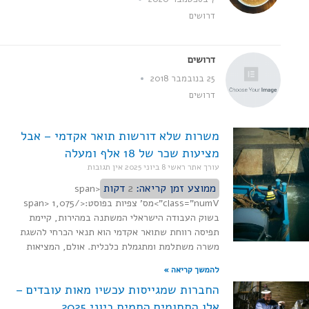
דרושים
דרושים
25 בנובמבר 2018
דרושים
משרות שלא דורשות תואר אקדמי – אבל
מציעות שכר של 18 אלף ומעלה
עורך אתר ראשי
8 ביוני 2025
אין תגובות
ממוצע זמן קריאה:
2
דקות
<span
class="numV">מס' צפיות בפוסט:</span> 1,075
בשוק העבודה הישראלי המשתנה במהירות, קיימת
תפיסה רווחת שתואר אקדמי הוא תנאי הכרחי להשגת
משרה משתלמת ומתגמלת כלכלית. אולם, המציאות
להמשך קריאה »
החברות שמגייסות עכשיו מאות עובדים –
אלו התחומים החמים ביוני 2025