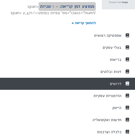
ממוצע זמן קריאה:
< 1
שניות
<span
class="numV">מס' צפיות בפוסט:</span> 2,471
להמשך קריאה »
אסתטיקה רפואית
בעלי עסקים
בריאות
דעות ובלוגים
דרושים
הזדמנויות עסקיות
הייטק
חדשות ואקטואליה
כלכלה וצרכנות