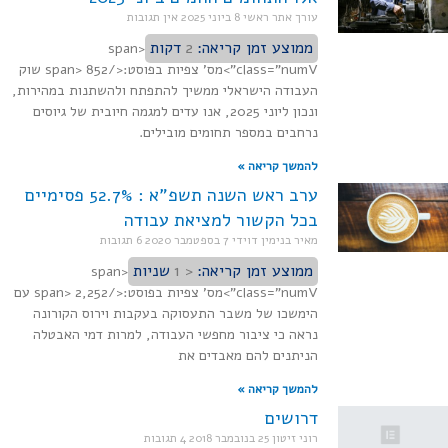
עורך אתר ראשי
8 ביוני 2025
אין תגובות
ממוצע זמן קריאה:
2
דקות
<span
class="numV">מס' צפיות בפוסט:</span> 852 שוק
העבודה הישראלי ממשיך להתפתח ולהשתנות במהירות,
ונכון ליוני 2025, אנו עדים למגמה חיובית של גיוסים
נרחבים במספר תחומים מובילים.
להמשך קריאה »
ערב ראש השנה תשפ"א : 52.7% פסימיים
בכל הקשור למציאת עבודה
מאיר בנימין דוידי
7 בספטמבר 2020
6 תגובות
ממוצע זמן קריאה:
< 1
שניות
<span
class="numV">מס' צפיות בפוסט:</span> 2,252 עם
הימשכו של משבר התעסוקה בעקבות וירוס הקורונה
נראה כי ציבור מחפשי העבודה, למרות דמי האבטלה
הניתנים להם מאבדים את
להמשך קריאה »
דרושים
רוני זיטון
25 בנובמבר 2018
4 תגובות