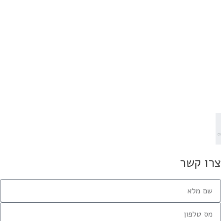
אר אקדמי – אבל מציעות שכר של
ומעלה
8 ביוני 2025
שיו מאות עובדים – אלו התחומים
ים ביוני 2025
8 ביוני 2025
ערב ראש השנה תשפ"א : 52.7% פסימיים בכל הקשור
מציאת עבודה
בספטמבר 2020
דרושים
25 בנובמבר 2018
רו קשר