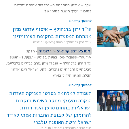
שלך – אירוע ההתרמה השנתי של עמותת "ילדים
בסיכוי" יערך השנה בסימן של
להמשך קריאה »
עו"ד ירון ברנהולץ – איסוף עודפי מזון
ממתחם המסעדות בתקופת האירוויזיון
עו"ד ירון ברנהולץ
6 במאי 2019
119 תגובות
ממוצע זמן קריאה:
< 1
שניות
<span
class="numV">מס' צפיות בפוסט:</span> 3,352
עו"ד ירון ברנהולץ – אובדן מזון גורם לנזקים כלכליים,
סביבתיים וחברתיים ניכרים. לקט ישראל הינו ארגון
הצלת המזון הגדול בארץ
להמשך קריאה »
האגודה למלחמה בסרטן העניקה תעודות
הוקרה ומענקי מחקר לשלוש חוקרות
ישראליות בתחום סרטן השד הודות
לתרומתן של קבוצת החברות אסתי לאודר
ישראל ורשת האופנה גולברי
רונן הלל
2 באפריל 2019
457 תגובות