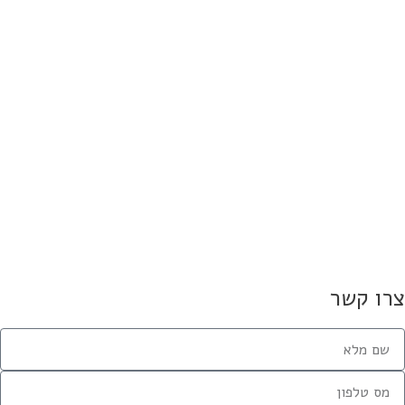
ס מאות אלפי שקלים עבור משפחות
 – רק מהפייסבוק
8 ביוני 2025
ריות: המיזם שמחבר בין בני נוער
לקשישים
8 ביוני 2025
קדם את פרויקט "צוותי מגן" למען
חברה הדרוזית
19 במרץ 2024
 ישראלי אמיתי לא משתמט
2 במאי 2022
רו קשר