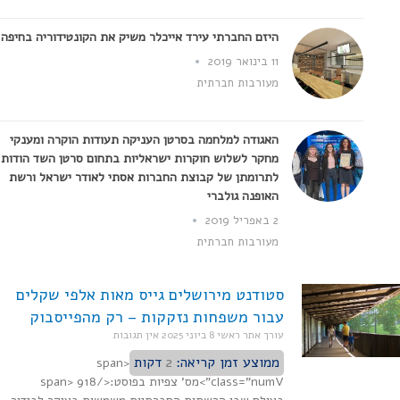
היזם החברתי עירד אייכלר משיק את הקונטידוריה בחיפה
11 בינואר 2019
מעורבות חברתית
האגודה למלחמה בסרטן העניקה תעודות הוקרה ומענקי
מחקר לשלוש חוקרות ישראליות בתחום סרטן השד הודות
לתרומתן של קבוצת החברות אסתי לאודר ישראל ורשת
האופנה גולברי
2 באפריל 2019
מעורבות חברתית
סטודנט מירושלים גייס מאות אלפי שקלים
עבור משפחות נזקקות – רק מהפייסבוק
עורך אתר ראשי
8 ביוני 2025
אין תגובות
ממוצע זמן קריאה:
2
דקות
<span
class="numV">מס' צפיות בפוסט:</span> 918