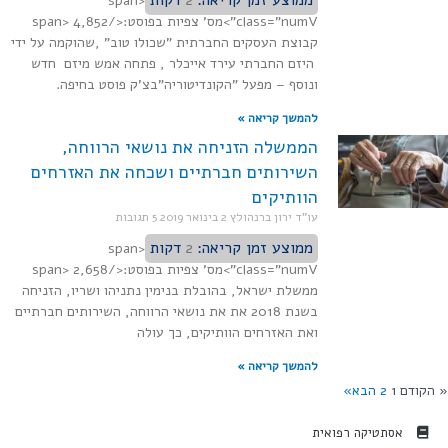
<span
class="numV">מס' צפיות בפוסט:</span> 4,852
קבוצת העסקים החברתית "שכולו טוב" ,שהוקמה על ידי
היזם החברתי עירד אייכלר , פתחה אמש מיזם חדש
ונוסף – מפעל "הקונדיטוריה"בצ'ק פוסט בחיפה.
להמשך קריאה »
הממשלה הזניחה את נושאי הרווחה,
השירותים חברתיים ושכחה את האזרחים
הוותיקים
עו"ד ירון ברנהולץ
2 בינואר 2019
5 תגובות
ממוצע זמן קריאה:
2
דקות
<span
class="numV">מס' צפיות בפוסט:</span> 2,658
ממשלת ישראל, בהובלת בנימין נתניהו ושריו, הזניחה
בשנת 2018 את את נושאי הרווחה, השירותים חברתיים
ואת האזרחים הוותיקים, כך עולה
להמשך קריאה »
הקודם
1
2
הבא»
אסתטיקה רפואית