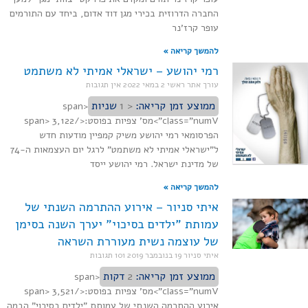
החברה הדרוזית בכירי מגן דוד אדום, ביחד עם התורמים
עופר קרז'נר
להמשך קריאה »
רמי יהושע – ישראלי אמיתי לא משתמט
עורך אתר ראשי
2 במאי 2022
אין תגובות
ממוצע זמן קריאה:
< 1
שניות
<span
class="numV">מס' צפיות בפוסט:</span> 3,122
הפרסומאי רמי יהושע משיק קמפיין מודעות חדש
ל"ישראלי אמיתי לא משתמט" לרגל יום העצמאות ה-74
של מדינת ישראל. רמי יהושע ייסד
להמשך קריאה »
איתי סניור – אירוע ההתרמה השנתי של
עמותת "ילדים בסיכוי" יערך השנה בסימן
של עוצמה נשית מעוררת השראה
איתי סניור
19 בנובמבר 2019
101 תגובות
ממוצע זמן קריאה:
2
דקות
<span
class="numV">מס' צפיות בפוסט:</span> 3,521
אירוע ההתרמה השנתי של עמותת "ילדים בסיכוי" הבמה