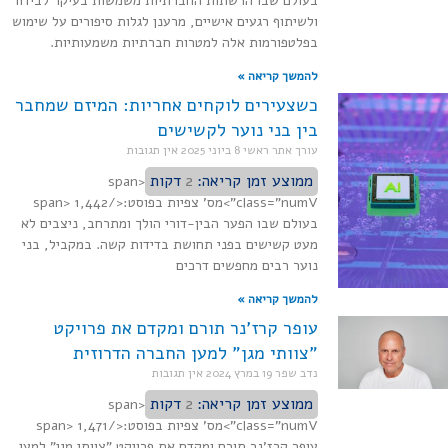
בעולם שבו הרשתות החברתיות משמשות בעיקר לבידור
ולשיתוף רגעים אישיים, מרענן לגלות סיפורים על שימוש
בפלטפורמות אלה למטרות חברתיות משמעותיות.
להמשך קריאה »
כשצעירים לוקחים אחריות: המיזם שמחבר
בין בני נוער לקשישים
עורך אתר ראשי
8 ביוני 2025
אין תגובות
ממוצע זמן קריאה:
2
דקות
<span
class="numV">מס' צפיות בפוסט:</span> 1,442
בעולם שבו הפער הבין-דורי הולך ומתרחב, ניצבים לא
מעט קשישים בפני תחושת בדידות קשה. במקביל, בני
נוער רבים מחפשים דרכים
להמשך קריאה »
עופר קרז'נר תורם ומקדם את פרויקט
"צוותי מגן" למען החברה הדרוזית
נדב שפר
19 במרץ 2024
אין תגובות
ממוצע זמן קריאה:
2
דקות
<span
class="numV">מס' צפיות בפוסט:</span> 1,471
עופר קרז'נר תורם ומקדם את פרויקט "צוותי מגן" למען