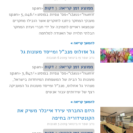
ממוצע זמן קריאה:
3
דקות
<span
class="numV">מס' צפיות בפוסט:</span> 5,046
מענקי המחקר ניתנו לחוקרים אשר הובילו מחקרים
שנמצאו ראויים לתמיכה על ידי חברי ועדת המחקר
הבלתי תלויה של האגודה למלחמה
להמשך קריאה »
גל אזולוס מנכ"ל ומייסד מעונות גל
נדב שפר
15 בינואר 2019
6 תגובות
ממוצע זמן קריאה:
2
דקות
<span
class="numV">מס' צפיות בפוסט:</span> 3,847
מעונות גל הבית של המשפחות המיוחדות בישראל,
מצהיר גל אזולוס, מנכ"ל ומייסד מעונות גל המעניקה
רצף של שירותים עבור אנשים
להמשך קריאה »
היזם החברתי עירד אייכלר משיק את
הקונטידוריה בחיפה
נדב שפר
11 בינואר 2019
5 תגובות
ממוצע זמן קריאה:
2
דקות