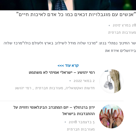
נשים עם מוגבלויות זכאים כמו כל אדם לאיכות חיים”
20
ורבות חברתית
 החינוך נפתלי בנט: “מרכז שלוה מודל לשילוב בארץ ולעולם כולו”מרכז שלוה
רושלים אירח את
קרא עוד >>>
רמי יהושע – ישראלי אמיתי לא משתמט
2 במאי 2022
חדשות ואקטואליה
,
מעורבות חברתית
,
רמי יהושע
ירון ברנהולץ – יום המתנדב הבינלאומי וזווית על
ההתנדבות בישראל
5 בדצמבר 2018
מעורבות חברתית