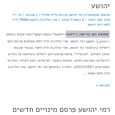
יהושע
חדשות ואקטואליה
,
רמי יהושע
,
תרבות ולייף סטייל
/
7 תגובות
/ על-ידי
עורך אתר ראשי
/
6 באפריל 2022
/
אורי גולדברג
,
יהושע TBWA
,
ליה
לחמי
,
רמי יהושע
ממוצע זמן קריאה:
2
דקות
<span class="numV">מס' צפיות בפוסט:
</span> 3,400 רמי יהושע, אורי גולדברג וליה לחמי משיקים פורמט דוקו
ריאליטי בינלאומי רמי יהושע, אורי גולדברג וליה לחמי, מבעלי סוכנות
התוכן השיווקי "אינסייד", פיתחו פורמט דוקו ריאליטי בינלאומי על נוודים
דיגיטליים. הפורמט החדש, בפיתוח והפקה ישראלית, יופק לשידור בשירות
הסטרימינג DISCOVERY+. הסדרה בפיתוחם של רמי יהושע, אורי גולדברג
וליה לחמי תתעד …
לקריאה »
רמי יהושע פרסם מינויים חדשים