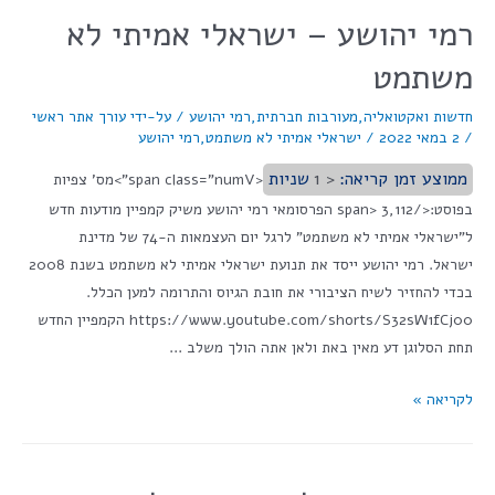
רמי יהושע – ישראלי אמיתי לא
משתמט
חדשות ואקטואליה
,
מעורבות חברתית
,
רמי יהושע
/ על-ידי
עורך אתר ראשי
/
2 במאי 2022
/
ישראלי אמיתי לא משתמט
,
רמי יהושע
ממוצע זמן קריאה:
< 1
שניות
<span class="numV">מס' צפיות
בפוסט:</span> 3,112 הפרסומאי רמי יהושע משיק קמפיין מודעות חדש
ל"ישראלי אמיתי לא משתמט" לרגל יום העצמאות ה-74 של מדינת
ישראל. רמי יהושע ייסד את תנועת ישראלי אמיתי לא משתמט בשנת 2008
בכדי להחזיר לשיח הציבורי את חובת הגיוס והתרומה למען הכלל.
https://www.youtube.com/shorts/S32sW1fCj00 הקמפיין החדש
תחת הסלוגן דע מאין באת ולאן אתה הולך משלב …
לקריאה »