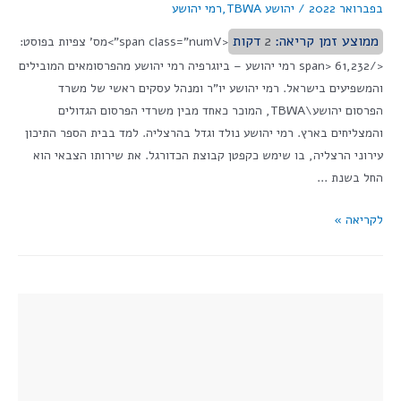
בפברואר 2022
/
יהושע TBWA
,
רמי יהושע
ממוצע זמן קריאה:
2
דקות
<span class="numV">מס' צפיות בפוסט:
</span> 61,232 רמי יהושע – ביוגרפיה רמי יהושע מהפרסומאים המובילים
והמשפיעים בישראל. רמי יהושע יו"ר ומנהל עסקים ראשי של משרד
הפרסום יהושע\TBWA, המוכר כאחד מבין משרדי הפרסום הגדולים
והמצליחים בארץ. רמי יהושע נולד וגדל בהרצליה. למד בבית הספר התיכון
עירוני הרצליה, בו שימש כקפטן קבוצת הכדורגל. את שירותו הצבאי הוא
החל בשנת …
לקריאה »