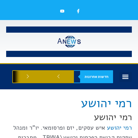
חדשות אחרונות
בעלי עסקים
אסתטיקה רפואית
הזדמנויות עסקיות
רמי יהושע
רמי יהושע
רמי יהושע
איש עסקים, יזם ופרסומאי. יו”ר ומנהל
עסקים קבוצת הפרסום יהושע\TBWA, מחברות