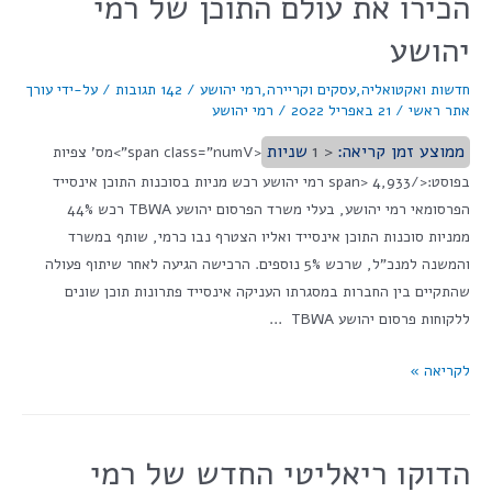
הכירו את עולם התוכן של רמי
יהושע
חדשות ואקטואליה
,
עסקים וקריירה
,
רמי יהושע
/
142 תגובות
/ על-ידי
עורך
אתר ראשי
/
21 באפריל 2022
/
רמי יהושע
ממוצע זמן קריאה:
< 1
שניות
<span class="numV">מס' צפיות
בפוסט:</span> 4,933 רמי יהושע רכש מניות בסוכנות התוכן אינסייד
הפרסומאי רמי יהושע, בעלי משרד הפרסום יהושע TBWA רכש 44%
ממניות סוכנות התוכן אינסייד ואליו הצטרף נבו כרמי, שותף במשרד
והמשנה למנכ"ל, שרכש 5% נוספים. הרכישה הגיעה לאחר שיתוף פעולה
שהתקיים בין החברות במסגרתו העניקה אינסייד פתרונות תוכן שונים
ללקוחות פרסום יהושע TBWA …
לקריאה »
הדוקו ריאליטי החדש של רמי