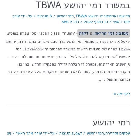
במשרד רמי יהושע TBWA
חדשות ואקטואליה
,
יהושע TBWA
,
רמי יהושע
/
8 תגובות
/ על-ידי
עורך
אתר ראשי
/
21 במרץ 2022
/
רמי יהושע
ממוצע זמן קריאה:
2
דקות
<span class="numV">מס' צפיות בפוסט:
</span> 2,969 הפרסומאי רמי יהושע ערך סבב מינויים במשרד רמי יהושע
TBWA שורה של מינויים חדשים במשרד הפרסום יהושע\TBWA. רמי
יהושע: "אני מבקש להודות ליגאל על כשרונו, חריצותו ותרומתו לחברה ב-
5 השנים האחרונות, ומאחל לו הצלחה גדולה בתפקידו החדש. כמו כן,
הוקרתי ותודתי הגדולה, לאור לביא המוכשר והמקסים שעשה עבודה נהדרת
וברוכה ומאחל לו …
לקריאה »
רמי יהושע
עסקים וקריירה
,
רמי יהושע
/
2,947 תגובות
/ על-ידי
עורך אתר ראשי
/
25