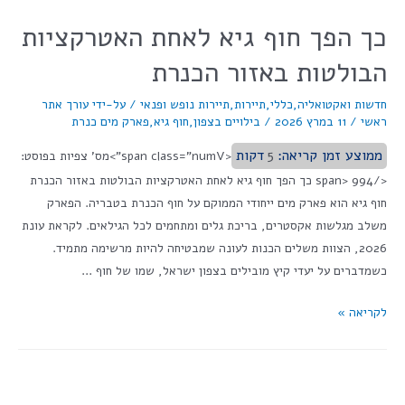
כך הפך חוף גיא לאחת האטרקציות
הבולטות באזור הכנרת
חדשות ואקטואליה
,
כללי
,
תיירות
,
תיירות נופש ופנאי
/ על-ידי
עורך אתר
ראשי
/
11 במרץ 2026
/
בילויים בצפון
,
חוף גיא
,
פארק מים כנרת
ממוצע זמן קריאה:
5
דקות
<span class="numV">מס' צפיות בפוסט:
</span> 994 כך הפך חוף גיא לאחת האטרקציות הבולטות באזור הכנרת
חוף גיא הוא פארק מים ייחודי הממוקם על חוף הכנרת בטבריה. הפארק
משלב מגלשות אקסטרים, בריכת גלים ומתחמים לכל הגילאים. לקראת עונת
2026, הצוות משלים הכנות לעונה שמבטיחה להיות מרשימה מתמיד.
כשמדברים על יעדי קיץ מובילים בצפון ישראל, שמו של חוף …
לקריאה »