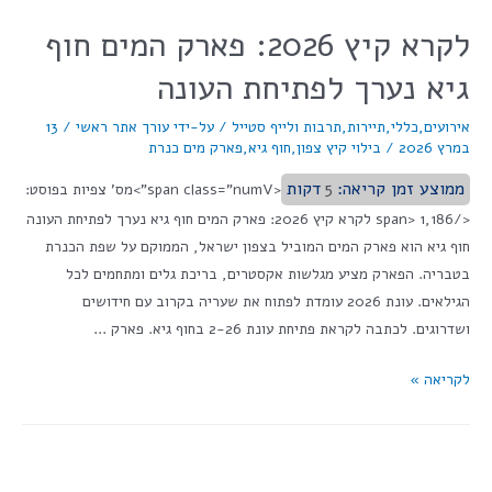
לקרא קיץ 2026: פארק המים חוף
גיא נערך לפתיחת העונה
אירועים
,
כללי
,
תיירות
,
תרבות ולייף סטייל
/ על-ידי
עורך אתר ראשי
/
13
במרץ 2026
/
בילוי קיץ צפון
,
חוף גיא
,
פארק מים כנרת
ממוצע זמן קריאה:
5
דקות
<span class="numV">מס' צפיות בפוסט:
</span> 1,186 לקרא קיץ 2026: פארק המים חוף גיא נערך לפתיחת העונה
חוף גיא הוא פארק המים המוביל בצפון ישראל, הממוקם על שפת הכנרת
בטבריה. הפארק מציע מגלשות אקסטרים, בריכת גלים ומתחמים לכל
הגילאים. עונת 2026 עומדת לפתוח את שעריה בקרוב עם חידושים
ושדרוגים. לכתבה לקראת פתיחת עונת 2-26 בחוף גיא. פארק …
לקריאה »