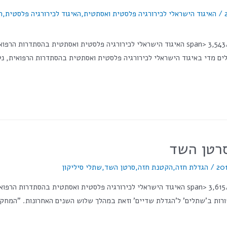
/
האיגוד הישראלי לכירורגיה פלסטית ואסתטית
,
האיגוד לכירורגיה פלסטית
,
ה
<span class="numV">מס' צפיות בפוסט:</span> 3,543 האיגוד הישראלי לכירורגיה פלסטי
ים מדי באיגוד הישראלי לכירורגיה פלסטית ואסתטית בהסתדרות הרפואית, נע
סרטן השד
/
הגדלת חזה
,
הקטנת חזה
,
סרטן השד
,
שתלי סיליקון
<span class="numV">מס' צפיות בפוסט:</span> 3,615 האיגוד הישראלי לכירורגיה פלסט
1,4 דיווחים על תופעות לוואי הקשורות ב'שתלים' ל'הגדלת שדיים' וזאת במהלך שלוש השנים 