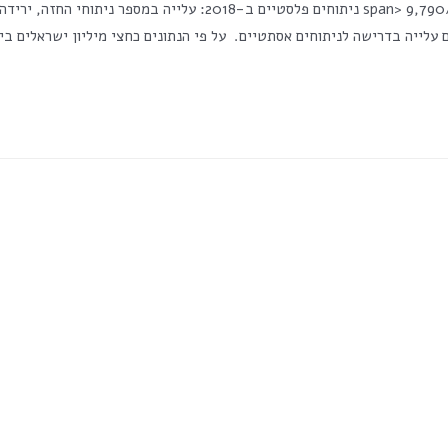
<span class="numV">מס' צפיות בפוסט:</span> 9,790 ניתוחים