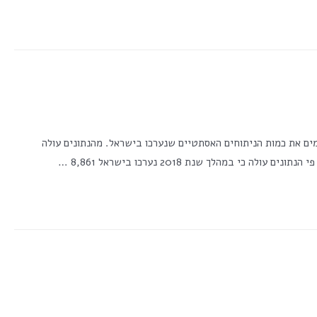
sp">מס' צפיות בפוסט:</span> 4,712 האיגוד לכירוגיה פלסטית פרסם את נתוניו לשנת 2018 המסכמים את כמות הניתוחים האסתטיים שנערכו בישראל. מהנתונים עולה