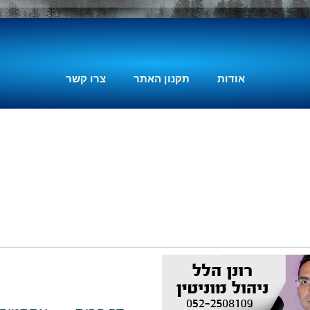
דורשת זיהוי צורך אמיתי
בשוק, בניית צוות חזק
ומשלים, פיתוח מוצר
מינימלי בר-קיימא
אודות
תקנון האתר
צרו קשר
(MVP), גיבוש
אסטרטגיה עסקית ברורה
ויכולת להסתגל לשינויים.
גל חיימוביץ', יזם מוכר
בתחום הטכנולוגיה
והתוכן, מדגיש שהבנה
עמוקה של צרכי הלקוח
והתמדה לאורך זמן הן
מפתחות מרכזיים
להצלחה.
בעולם היזמות המודרני,
הקמת סטארט אפ מוצלח
הפכה לשאיפה של רבים.
אך הדרך להצלחה רצופה