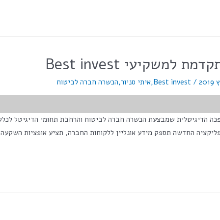
שקיעי Best invest
/
Best invest
,
איתי סניור
,
הכשרה חברה לביטוח
">מס' צפיות בפוסט:</span> 3,735 במסגרת המהפכה הדיגיטלית שמבצעת הכשרה חברה לביטוח והרחבת
אפליקציה החדשה תספק מידע אונליין ללקוחות החברה, תציע אופציות השקעה 