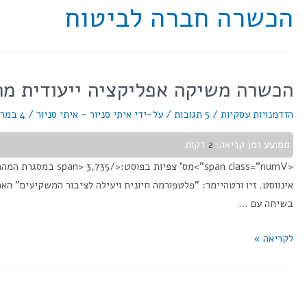
הכשרה חברה לביטוח
הכשרה משיקה אפליקציה ייעודית מתקדמת למ
הזדמנויות עסקיות
/
5 תגובות
/ על-ידי
איתי סניור - איתי סניור
/
4 במרץ 2019
ממוצע זמן קריאה:
2
דקות
<span class="numV
אינווסט. זיו ורטהיימר: "פלטפורמה חיונית ויעילה לציבור המשקיעים" ה
בשיחה עם …
לקריאה »