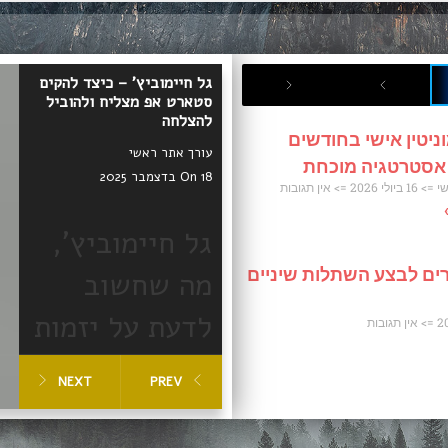
גל חיימוביץ' – כיצד להקים
סטארט אפ מצליח ולהוביל
להצלחה
ניטין אישי בחודשים
עורך אתר ראשי
 אסטרטגיה מוכחת
On 18 בדצמבר 2025
שי
16 ביולי 2026
אין תגובות
גל חיימוביץ',
ים לבצע השתלות שיניים
מה שחשוב
לדעת על יזמות
אין תגובות
וסטארטאפים
NEXT
PREV
מצליחים
הקמת סטארט אפ מצליח