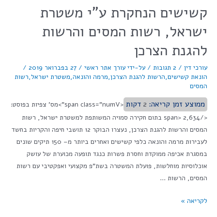
קשישים הנחקרת ע"י משטרת
ישראל, רשות המסים והרשות
להגנת הצרכן
עורכי דין
/
2 תגובות
/ על-ידי
עורך אתר ראשי
/
27 בפברואר 2019
/
הונאת קשישים
,
הרשות להגנת הצרכן
,
מרמה והונאה
,
משטרת ישראל
,
רשות
המסים
ממוצע זמן קריאה:
2
דקות
<span class="numV">מס' צפיות בפוסט:
</span> 2,634 בתום חקירה סמויה המשותפת למשטרת ישראל, רשות
המסים והרשות להגנת הצרכן, נעצרו הבוקר 12 תושבי חיפה והקריות בחשד
לעבירות מרמה והונאה כלפי קשישים ואחרים ביותר מ– 150 תיקים שונים
במסגרת אכיפה ממוקדת וחסרת פשרות כנגד תופעה מכוערת של עושק
אוכלוסיות מוחלשות, פועלת המשטרה בשת"פ מקצועי ואפקטיבי עם רשות
המסים, הרשות …
לקריאה »