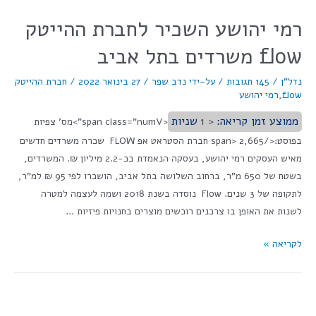
רמי יהושע השכיר לחברת ההייטק
flow משרדים בתל אביב
נדל"ן
/
145 תגובות
/ על-ידי
נדב שפר
/
27 בינואר 2022
/
חברת ההייטק
flow
,
רמי יהושע
ממוצע זמן קריאה:
< 1
שניות
<span class="numV">מס' צפיות
בפוסט:</span> 2,665 חברת הסטראט אפ FLOW שכרה משרדים חדשים
מאיש העסקים רמי יהושע, בעסקה הנאמדת בכ-2.2 מיליון ₪. המשרדים,
בשטח של 650 מ"ר, ברחוב השלושה בתל אביב, הושכרו לפי 95 ₪ למ"ר,
לתקופה של 3 שנים. Flow נוסדה בשנת 2018 ושמה לעצמה למטרה
לשנות את האופן בו צרכנים רוכשים מוצרים בחנויות פיזיות …
לקריאה »