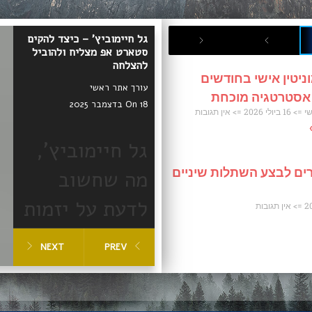
גל חיימוביץ' – כיצד להקים
סטארט אפ מצליח ולהוביל
להצלחה
ניטין אישי בחודשים
עורך אתר ראשי
 אסטרטגיה מוכחת
On 18 בדצמבר 2025
שי
16 ביולי 2026
אין תגובות
גל חיימוביץ',
ים לבצע השתלות שיניים
מה שחשוב
לדעת על יזמות
אין תגובות
וסטארטאפים
NEXT
PREV
מצליחים
הקמת סטארט אפ מצליח
דורשת זיהוי צורך אמיתי