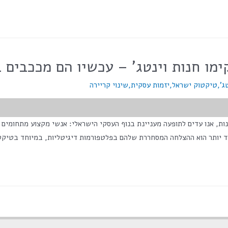
מו חנות וינטג' – עכשיו הם מככבים 
ג'
,
טיקטוק ישראל
,
יזמות עסקית
,
שינוי קריירה
">מס' צפיות בפוסט:</span> 2,545 בשנים האחרונות, אנו עדים לתופעה מעניינת בנוף העסקי הישראלי:
ד יותר הוא ההצלחה המסחררת שלהם בפלטפורמות דיגיטליות, במיוחד בטיקט