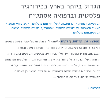
הגדול ביותר בארץ בכירורגיה
פלסטית וברפואה אסתטית
אסתטיקה רפואית
/
171 תגובות
/ על-ידי
תום פוסלושני
/
25 במאי 2021
/
האיגוד הישראלי לכירורגיה פלסטית ואסתטית
,
כירורגיה פלסטית
,
רפואה
אסתטית
,
תום פוסלושני
ממוצע זמן קריאה:
3
דקות
<span class="numV">מס' צפיות בפוסט:
</span> 6,447 בעקבות הירידה בתחלואה, פתיחת המשק והסרת
המגבלות, מודיע האיגוד הישראלי לכירורגיה פלסטית ואסתטית בהסתדרות
הרפואית על הכנס הגדול ביותר בארץ בתחומי הכירורגיה הפלסטית והרפואה
האסתטית. הכנס, על פי הדיווח של כתבינו תום פוסלושני, יתפרס על פני
יומיים, יכלול 6 כנסים שונים לרופאים ואנשי צוות רפואי וכן תערוכה
מקצועית גדולה. לצד הכנס השנתי …
לקריאה »