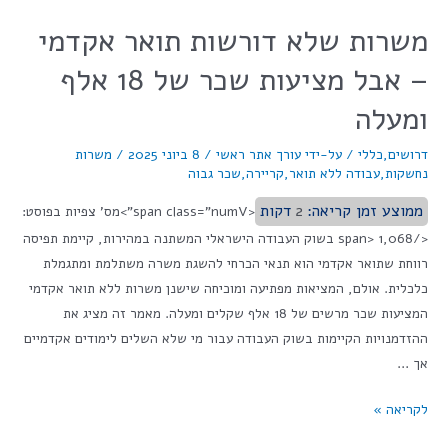
משרות שלא דורשות תואר אקדמי
– אבל מציעות שכר של 18 אלף
ומעלה
דרושים
,
כללי
/ על-ידי
עורך אתר ראשי
/
8 ביוני 2025
/
משרות
נחשקות
,
עבודה ללא תואר
,
קריירה
,
שכר גבוה
ממוצע זמן קריאה:
2
דקות
<span class="numV">מס' צפיות בפוסט:
</span> 1,068 בשוק העבודה הישראלי המשתנה במהירות, קיימת תפיסה
רווחת שתואר אקדמי הוא תנאי הכרחי להשגת משרה משתלמת ומתגמלת
כלכלית. אולם, המציאות מפתיעה ומוכיחה שישנן משרות ללא תואר אקדמי
המציעות שכר מרשים של 18 אלף שקלים ומעלה. מאמר זה מציג את
ההזדמנויות הקיימות בשוק העבודה עבור מי שלא השלים לימודים אקדמיים
אך …
לקריאה »