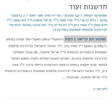
חדשנות ועוד
אסתטיקה רפואית
/
147 תגובות
/ על-ידי
עורך אתר ראשי
/
2 בדצמבר
2019
/
גילת בן ארי
,
ד"ר אודי מאור
,
ד"ר אריאל טיסונה
,
ד"ר גיא נחמני
,
ד"ר
חיים קפלן
,
ד"ר מאיר כהן
,
ד"ר רון עזריה
,
ד"ר רועי עינבר
,
האיגוד הישראלי
לכירורגיה פלסטית ואסתטית
,
נאוה עינבר
ממוצע זמן קריאה:
2
דקות
<span class="numV">מס' צפיות בפוסט:
</span> 9,065 ד"ר מאיר כהן, יו"ר האיגוד הישראלי לכירורגיה פלסטית
ואסתטית בהסתדרות הרפואית וד"ר אריאל טיסונה, סגן מנהל המחלקה
לכירורגיה פלסטית בשיבא, העניקו השבוע תעודות הוקרה מטעם האיגוד
למספר אנשי מקצוע בתחום הרפואה האינטרנט והיחסי ציבור ד"ר מאיר
כהן, יו"ר האיגוד הישראלי לכירורגיה פלסטית ואסתטית בהסתדרות הרפואית
וד"ר אריאל טיסונה, סגן מנהל …
לקריאה »