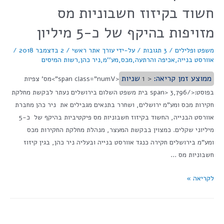
חשוד בקיזוז חשבוניות מס
מזויפות בהיקף של כ-5 מיליון
משפט ופלילים
/
3 תגובות
/ על-ידי
עורך אתר ראשי
/
2 בדצמבר 2018
/
אוורסט בנייה
,
אכיפה והרתעה
,
מכס
,
מע''מ
,
ניר כהן
,
רשות המיסים
ממוצע זמן קריאה:
< 1
שניות
<span class="numV">מס' צפיות
בפוסט:</span> 3,796 בית משפט השלום בירושלים נעתר לבקשת מחלקת
חקירות מכס ומע"מ ירושלים, ושחרר בתנאים מגבילים את ניר כהן מחברת
אוורסט הבנייה, החשוד בקיזוז חשבוניות מס פיקטיביות בהיקף של כ-5
מיליוני שקלים. כמצוין בבקשת המעצר, מנהלת מחלקת החקירות מכס
ומע"מ בירושלים חקירה כנגד אוורסט בנייה ובעליה ניר כהן, בגין קיזוז
חשבוניות מס …
לקריאה »