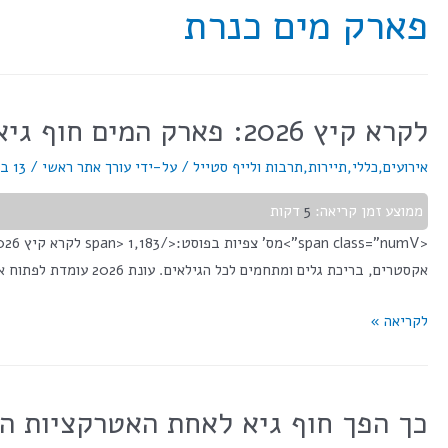
פארק מים כנרת
לקרא קיץ 2026: פארק המים חוף גיא נערך לפתיחת העונה
אירועים
,
כללי
,
תיירות
,
תרבות ולייף סטייל
/ על-ידי
עורך אתר ראשי
/
13 במרץ 2026
ממוצע זמן קריאה:
5
דקות
אקסטרים, בריכת גלים ומתחמים לכל הגילאים. עונת 2026 עומדת לפתוח את שעריה בקרוב עם חידושים ושדרוגים. לכתבה לקראת פתיחת עונת 2-26 בחוף גיא. פארק …
לקריאה »
כך הפך חוף גיא לאחת האטרקציות הב