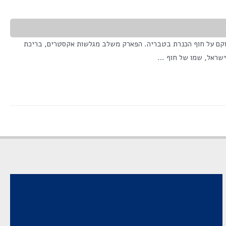
א פארק מים ייחודי הממוקם על חוף הכנרת בטבריה. הפארק משלב מגלשות אקסטרים, בריכת