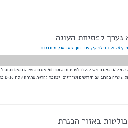
/
בילוי קיץ צפון
,
חוף גיא
,
פארק מים כנרת
<span class="numV">מס' צפיות בפוסט:</span> 1,183 לקרא קיץ 2026: פארק המים חוף גיא נערך לפתיחת העו
ולטות באזור הכנרת