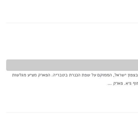
נה חוף גיא הוא פארק המים המוביל בצפון ישראל, הממוקם על שפת הכנרת בטבריה. הפארק מציע מגלשות