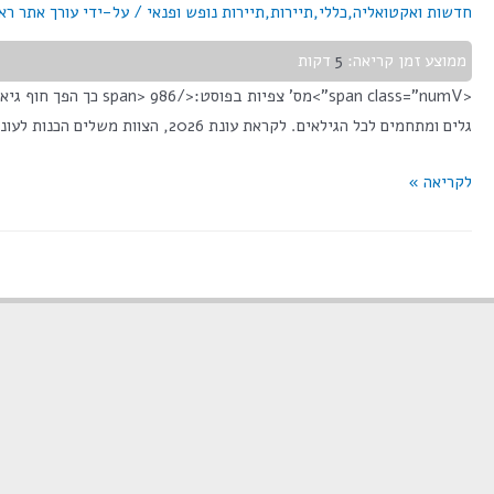
חדשות ואקטואליה
,
כללי
,
תיירות
,
תיירות נופש ופנאי
/ על-ידי
עורך אתר רא
ממוצע זמן קריאה:
5
דקות
<span class="numV">
גלים ומתחמים לכל הגילאים. לקראת עונת 2026, הצוות משלים הכנות לעונה שמבטיחה להיות מרשימה מתמיד. כשמדברים על יעדי קיץ מובילים בצפון ישראל, שמו של חוף …
לקריאה »