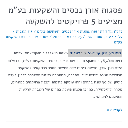
פסגות אורן נכסים והשקעות בע"מ
מציעים 5 פרויקטים להשקעה
נדל"ן
,
עו"ד רונן אורן
,
פסגות אורן נכסים והשקעות בע"מ
/
113 תגובות
/
על-ידי
עורך אתר ראשי
/
23 בנובמבר 2022
/
פסגות אורן נכסים והשקעות
בע"מ
ממוצע זמן קריאה:
< 1
שניות
<span class="numV">מס' צפיות
בפוסט:</span> 2,763 חברת פסגות אורן נכסים והשקעות בע"מ, בבעלות
היזם רונן אורן, מציעה בימים אלה חמישה מספר פרויקטים להשקעה
הכוללים 1088 יחידות דיור. החברה, המתמחה בייזום והשבחת נדל"ן בעלת
ניסיון של 30 שנה בתחום והיא עוסקת ביזמות ותכנון פרויקטים למגורים,
מסחר ולוגיסטיקה, כמו כן פסגות פועלת בתחום של השבחת קרקעות
והפיכתם למתחמי …
לקריאה »