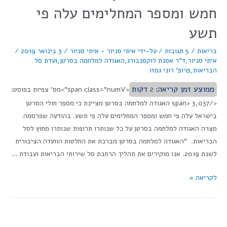
חמש ומספר המחלימים עלה פי
תשע
בריאות
/
5 תגובות
/ על-ידי
איתי סניור - איתי סניור
/
3 בינואר 2019
/
איתי סניור
,
ד"ר אסנת לוקסנבורג
,
האגודה למלחמה בסרטן
,
ועדת סל
הבריאות
,
פרופ' רוני גמזו
ממוצע זמן קריאה:
2
דקות
<span class="numV">מס' צפיות בפוסט:
</span> 3,037 האגודה למלחמה בסרטן מציינת כי מספר חולי הסרטן
בישראל עלה פי חמש ומספר המחלימים עלה פי תשע. בהודעה שפרסמה
מצרה האגודה למלחמה בסרטן על כל שנותרו תרופות שנותרו מחוץ לסל
הבריאות. "האגודה למלחמה בסרטן מברכת את החלטות הוועדה הציבורית
לשנת 2019. אנו מוקירים את תהליך הרחבת סל שירותי הבריאות ועבודת …
לקריאה »