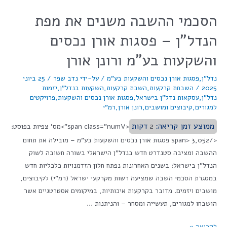
הסכמי ההשבה משנים את מפת
הנדל"ן – פסגות אורן נכסים
והשקעות בע"מ ורונן אורן
נדל"ן
,
פסגות אורן נכסים והשקעות בע"מ
/ על-ידי
נדב שפר
/
25 ביוני
2025
/
השבחת קרקעות
,
השבת קרקעות
,
השקעות בנדל"ן
,
יזמות
נדל"ן
,
עסקאות נדל"ן בישראל
,
פסגות אורן נכסים והשקעות
,
פרויקטים
למגורים
,
קיבוצים ומושבים
,
רונן אורן
,
רמ"י
ממוצע זמן קריאה:
2
דקות
<span class="numV">מס' צפיות בפוסט:
</span> 3,052 פסגות אורן נכסים והשקעות בע"מ – מובילה את תחום
ההשבה ומציבה סטנדרט חדש בנדל"ן הישראלי בשורה חשובה לשוק
הנדל"ן בישראל: בשנים האחרונות נפתח חלון הזדמנויות כלכליות חדש
במסגרת הסכמי השבה שמציעה רשות מקרקעי ישראל (רמ"י) לקיבוצים,
מושבים ויזמים. מדובר בקרקעות איכותיות, במיקומים אסטרטגיים אשר
הושבחו למגורים, תעשייה ומסחר – והניתנות …
לקריאה »