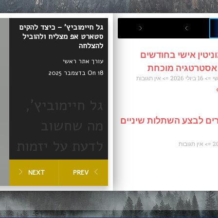
גל חיימוביץ' – כיצד להקים
סטארט אפ מצליח ולהוביל
להצלחה
ניטין אישי בחודשים
עורך אתר ראשי
 אסטרטגיה מוכחת
On 18 בדצמבר 2025
שי
16 ביולי 2026
אין תגובות
גל חיימוביץ',
ים לבצע השתלות שיניים
מה שחשוב
לדעת על יזמות
אין תגובות
וסטארטאפים
NEXT
PREV
מצליחים
הקמת סטארט אפ מצליח
דורשת זיהוי צורך אמיתי