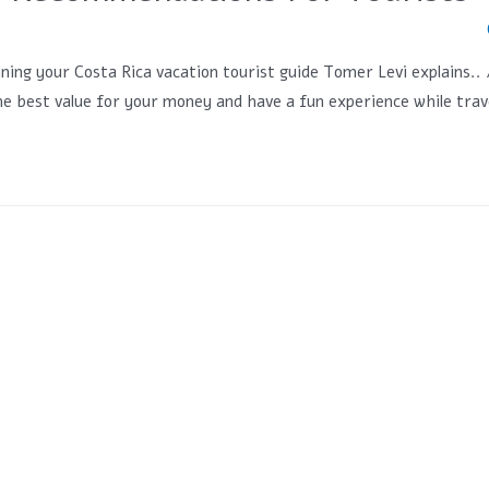
<span class="numV">מס' צפיות בפוסט:</ Rica vacation tourist guide Tomer Levi explains
 best value for your money and have a fun experience while traveli