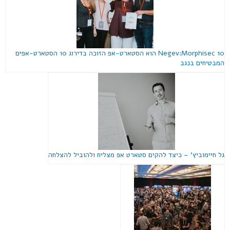
10 Negev:Morphisec הוא הסטארט-אפ הזוכה בדירוג 10 הסטארט-אפים
המבטיחים בנגב
גל חיימוביץ' – כיצד להקים סטארט אפ מצליח ולהוביל להצלחה