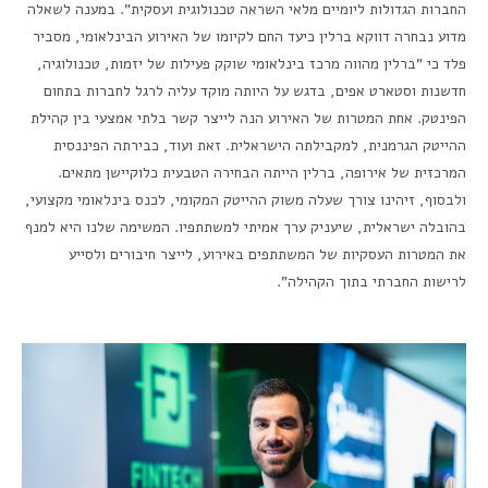
החברות הגדולות ליומיים מלאי השראה טכנולוגית ועסקית". במענה לשאלה
מדוע נבחרה דווקא ברלין כיעד החם לקיומו של האירוע הבינלאומי, מסביר
פלד כי "ברלין מהווה מרכז בינלאומי שוקק פעילות של יזמות, טכנולוגיה,
חדשנות וסטארט אפים, בדגש על היותה מוקד עליה לרגל לחברות בתחום
הפינטק. אחת המטרות של האירוע הנה לייצר קשר בלתי אמצעי בין קהילת
ההייטק הגרמנית, למקבילתה הישראלית. זאת ועוד, כבירתה הפיננסית
המרכזית של אירופה, ברלין הייתה הבחירה הטבעית כלוקיישן מתאים.
ולבסוף, זיהינו צורך שעלה משוק ההייטק המקומי, לכנס בינלאומי מקצועי,
בהובלה ישראלית, שיעניק ערך אמיתי למשתתפיו. המשימה שלנו היא למנף
את המטרות העסקיות של המשתתפים באירוע, לייצר חיבורים ולסייע
לרישות החברתי בתוך הקהילה".