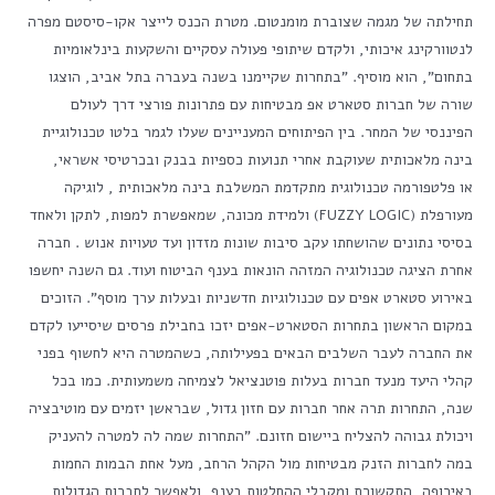
תחילתה של מגמה שצוברת מומנטום. מטרת הכנס לייצר אקו-סיסטם מפרה
לנטוורקינג איכותי, ולקדם שיתופי פעולה עסקיים והשקעות בינלאומיות
בתחום", הוא מוסיף. "בתחרות שקיימנו בשנה בעברה בתל אביב, הוצגו
שורה של חברות סטארט אפ מבטיחות עם פתרונות פורצי דרך לעולם
הפיננסי של המחר. בין הפיתוחים המעניינים שעלו לגמר בלטו טכנולוגיית
בינה מלאכותית שעוקבת אחרי תנועות כספיות בבנק ובכרטיסי אשראי,
או פלטפורמה טכנולוגית מתקדמת המשלבת בינה מלאכותית , לוגיקה
מעורפלת (FUZZY LOGIC) ולמידת מכונה, שמאפשרת למפות, לתקן ולאחד
בסיסי נתונים שהושחתו עקב סיבות שונות מזדון ועד טעויות אנוש . חברה
אחרת הציגה טכנולוגיה המזהה הונאות בענף הביטוח ועוד. גם השנה יחשפו
באירוע סטארט אפים עם טכנולוגיות חדשניות ובעלות ערך מוסף". הזוכים
במקום הראשון בתחרות הסטארט-אפים יזכו בחבילת פרסים שיסייעו לקדם
את החברה לעבר השלבים הבאים בפעילותה, כשהמטרה היא לחשוף בפני
קהלי היעד מנעד חברות בעלות פוטנציאל לצמיחה משמעותית. כמו בכל
שנה, התחרות תרה אחר חברות עם חזון גדול, שבראשן יזמים עם מוטיבציה
ויכולת גבוהה להצליח ביישום חזונם. "התחרות שמה לה למטרה להעניק
במה לחברות הזנק מבטיחות מול הקהל הרחב, מעל אחת הבמות החמות
באירופה, התקשורת ומקבלי ההחלטות בענף, ולאפשר לחברות הגדולות