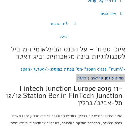
נובמבר 24, 2019
איתי סניור
118 תגובות
הייטק
איתי סניור – על הכנס הבינלאומי המוביל
לטכנולוגיות בינה מלאכותית וביג דאטה
<span class="numV">מס' צפיות בפוסט:</span>
3,389
ממוצע זמן קריאה:
3
דקות
Fintech Junction Europe 2019 11-
12/12 Station Berlin FinTech Junction
תל-אביב/ברלין
המוח היהודי כובש את ברלין: בחודש הבא (11-12 לדצמבר 2019) תארח
בירת גרמניה, הכלכלה החזקה באירופה, שני אירועי חדשנות בינלאומיים