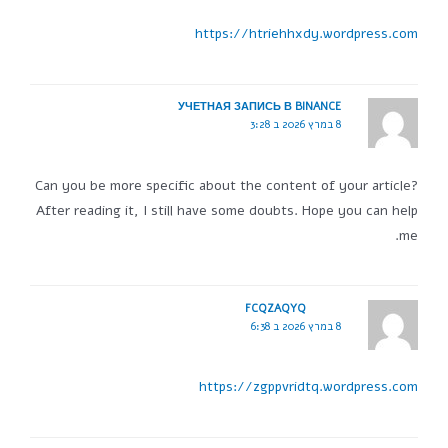
https://htriehhxdy.wordpress.com
УЧЕТНАЯ ЗАПИСЬ В BINANCE
8 במרץ 2026 ב 3:28
Can you be more specific about the content of your article?
After reading it, I still have some doubts. Hope you can help
me.
FCQZAQYQ
8 במרץ 2026 ב 6:38
https://zgppvridtq.wordpress.com