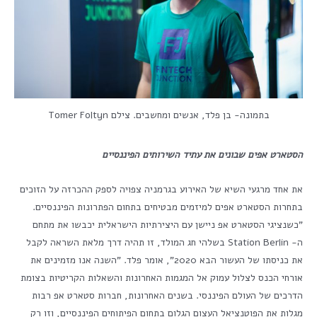
בתמונה- בן פלד, אנשים ומחשבים. צילם Tomer Foltyn
הסטארט אפים שבונים את עתיד השירותים הפיננסיים
את אחד מרגעי השיא של האירוע בגרמניה צפויה לספק ההכרזה על הזוכים
בתחרות הסטארט אפים למיזמים מבטיחים בתחום הפתרונות הפיננסיים.
"כשנציגי הסטארט אפ ניישן עם היצירתיות הישראלית יכבשו את מתחם
ה- Station Berlin בשלהי חג המולד, זו תהיה דרך מלאת השראה לקבל
את כניסתו של העשור הבא 2020", אומר פלד. "השנה אנו מזמינים את
אורחי הכנס לצלול עמוק אל המגמות האחרונות והשאלות הקריטיות בצומת
הדרכים של העולם הפיננסי. בשנים האחרונות, חברות סטארט אפ רבות
מגלות את הפוטנציאל העצום הגלום בתחום הפיתוחים הפיננסיים, וזו רק