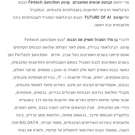
פרי יוזמת
קבוצת אנשים ומחשבים:
Fintech Junction 2019
הכנס
הבינלאומי הרביעי לחדשנות בטכנולוגיות פיננסיות, ובמקביל
אליו
2019
FUTURE OF AI
הכנס הבינלאומי המוביל לטכנולוגיות בינה
מלאכותית וביג דאטה.
לדברי
בן פלד המנהל ומפיק את הכנס:
"כנס Fintech Junction
2019 הבינלאומי בברלין, מופק לאור הצלחת שלושת הכנסים הקודמים
אותם קיימנו בשנים האחרונות בתל אביב. אירוע FinTech Junction הפך
בשנים האחרונות לכנס המוביל בתחום הטכנולוגיות והחדשנות הפיננסית,
כאשר בכנס האחרון לקחו חלק למעלה מ-1,500 מומחים מרחבי העולם,
בהם משקיעים, יזמים, מנהלי חדשנות ו- IT, בכירים ממוסדות פיננסים,
בנקים, אקסלרטורים וקרנות הון סיכון. האירוע מיועד למומחי פיננסים,
מקבלי החלטות בדרגות הגבוהות ומנהלים בכירים, בנקאים, משקיעים,
אנשי מחקר ופיתוח ויזמים התרים אחר חדשנות פורצת דרך בתעשיית
ההיי-טק הפיננסית. מבין הנושאים שידונו השנה בכנס, מימון המונים,
בלוקצ'יין ואבטחת סייבר, בנקאות פתוחה, הלוואות ומתן קרדיט, בינה
מלאכותית בשירות השירותים הפיננסיים, מסחר חברתי, BIG DATA ועוד.
השנה, מתעתד הכנס האירופאי להתעלות על קודמיו, ולארח את נציגי