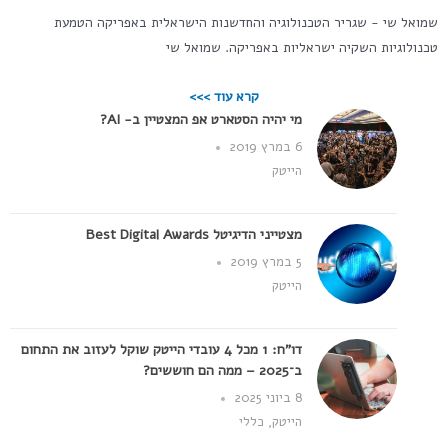
שמואל שי - שגריר הטכנולוגיה והחדשנות הישראלית באפריקה הטמעת
טכנולוגיות השקיה ישראליות באפריקה. שמואל שי
קרא עוד >>>
מי יהיה הסטארט אפ המצטיין ב- AI?
6 במרץ 2019
הייטק
מצטייני הדיגיטל Best Digital Awards
5 במרץ 2019
הייטק
דו"ח: 1 מכל 4 עובדי הייטק שוקל לעזוב את התחום
ב־2025 – ממה הם חוששים?
8 ביוני 2025
הייטק
,
כללי