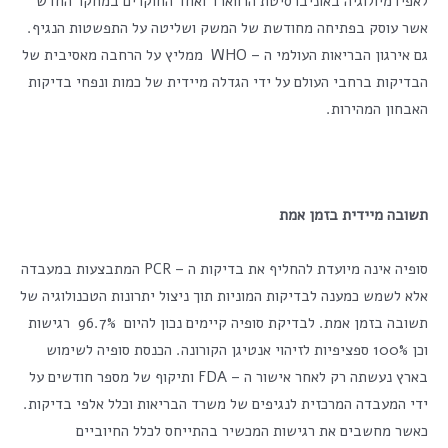
לאפידמיולוגיה באוניברסיטת הרווארד ואחד החוקרים במחקר החדש
אשר עוסק בפתיחה מחודשת של המשק ושליטה על התפשטות הנגיף.
גם אירגון הבריאות העולמי ה – WHO ממליץ על הרחבה מאסיבית של
הבדיקות ברחבי העולם על ידי הגדלה מיידית של כמות ונפחי בדיקות
האבחון המהירות.
תשובה מיידית בזמן אמת
סופיה אינה מיועדת להחליף את בדיקות ה – PCR המתבצעות במעבדה
אלא לשמש כמענה לבדיקות המוניות תוך ניצול יתרונות הטכנולוגיה של
תשובה בזמן אמת. לבדיקת סופיה קיימים נכון להיום 96.7% רגישות
וכן 100% ספציפיות לזיהוי אנטיגן הקורונה. הכנסת סופיה לשימוש
בארץ נעשתה רק לאחר אישור ה – FDA ותיקוף של מספר חודשים על
ידי המעבדה המרכזית לנגיפים של משרד הבריאות וכלל אלפי בדיקות.
כאשר מחשבים את רגישות המכשיר בהתייחס לכלל החיוביים