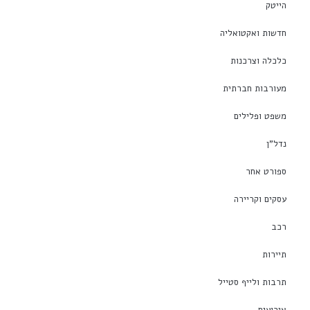
הייטק
חדשות ואקטואליה
כלכלה וצרכנות
מעורבות חברתית
משפט ופלילים
נדל"ן
ספורט אחר
עסקים וקריירה
רכב
תיירות
תרבות ולייף סטייל