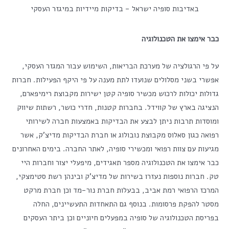
באדיבות סופיה ישראל - בדיקות מיידיות במיגזר העסקי
כבר אימצו את הטכנולוגיה
על פי הרגולציה של מערכת הבריאות, השימוש עבור המגזר העסקי,
אפשרי בשני מסלולים שנועדו לתת מענה על פי היקף הפעילות. חברות
גדולות יכולות לרכוש מכשיר סופיה קטן ישירות מקבוצת רימיפארם,
הנציגה בארץ של קווידל. בחברות קטנות, חדרי כושר, רשתות שיווק
ומוסדות תרבות ניתן לבצע את הבדיקות באמצעות חברה לשירותי
רפואה כגון סאלוס מקבוצת נובולוג או חברת הבדיקות מדיצ'ק, אשר
מגיעות עם צוות רפואי ומכשירי סופיה, לאתר החברה. בימים האחרונים
כבר אימצו את הטכנולוגיה מספר תאגידים, מיפעלי יצור וחברות היי
טק. חברות נוספות נעזרו בשירות של מדיצ'ק ובינהן רשת סטימצקי,
המרכז הרפואי רמת אביב, בבעלות חברת נור-מד וכן חברת מרקט
מסטר להפקת פרסומות. בנוסף גם התאחדות התעשיינים, החלה
בפריסת הטכנולוגיה של סופיה במפעלים חיוניים וכן ביתר העסקים