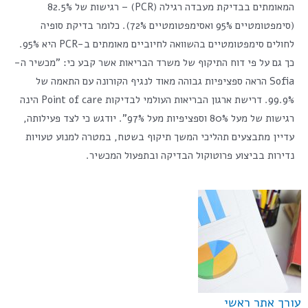
המאומתים
בבדיקת מעבדה רגילה (PCR) – רגישות של 82.5%
(סימפטומטיים 95% ואסימפטומטיים 72%). כלומר בדיקת סופיה
לחולים סימפטומטיים בהשוואה לחיוביים מאומתים ב-PCR היא 95%.
כך גם על פי דוח התיקוף של משרד הבריאות אשר קבע כי: "מכשיר ה-
Sofia הראה ספציפיות גבוהה מאוד לנגיף הקורונה עם התאמה של
99.9%. דרישת ארגון הבריאות העולמי לבדיקות Point of care הינה
רגישות של מעל 80% וספציפיות מעל 97%". יודגש כי לצד פעילותה,
עדיין מתבצעים תהליכי המשך תיקוף בשטח, במטרה למנוע טעויות
נדירות בביצוע פרוטוקול הבדיקה ובתפעול המכשיר.
עורך אתר ראשי