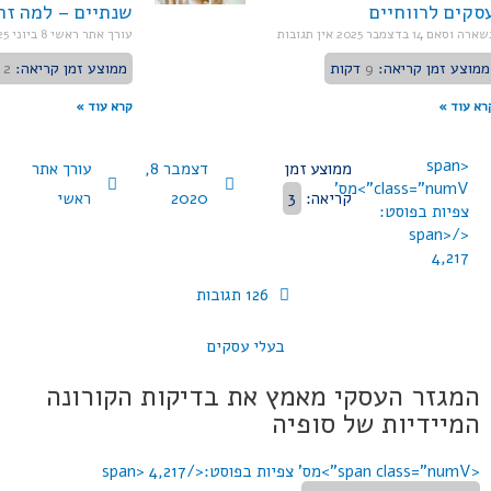
סקים לרווחיים
שנתיים – למה זה
שארה וסאם
14 בדצמבר 2025
אין תגובות
עורך אתר ראשי
8 ביוני 2025
ממוצע זמן קריאה:
9
דקות
ממוצע זמן קריאה:
2
רא עוד »
קרא עוד »
<span
ממוצע זמן
דצמבר 8,
עורך אתר
class="numV">מס'
קריאה:
3
2020
ראשי
צפיות בפוסט:
</span>
4,217
126 תגובות
בעלי עסקים
המגזר העסקי מאמץ את בדיקות הקורונה
המיידיות של סופיה
<span class="numV">מס' צפיות בפוסט:</span>
4,217