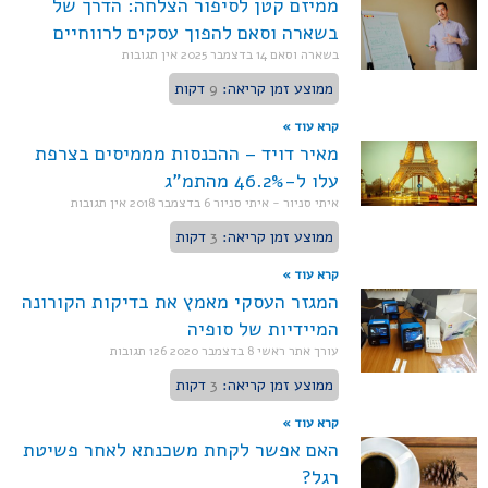
ממיזם קטן לסיפור הצלחה: הדרך של
בשארה וסאם להפוך עסקים לרווחיים
בשארה וסאם
14 בדצמבר 2025
אין תגובות
ממוצע זמן קריאה:
9
דקות
קרא עוד »
מאיר דויד – ההכנסות מממיסים בצרפת
עלו ל-46.2% מהתמ"ג
איתי סניור - איתי סניור
6 בדצמבר 2018
אין תגובות
ממוצע זמן קריאה:
3
דקות
קרא עוד »
המגזר העסקי מאמץ את בדיקות הקורונה
המיידיות של סופיה
עורך אתר ראשי
8 בדצמבר 2020
126 תגובות
ממוצע זמן קריאה:
3
דקות
קרא עוד »
האם אפשר לקחת משכנתא לאחר פשיטת
רגל?