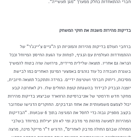
חברי ההתאחדות כחלק ממערך "מגן תעשייה".
בדיקות מהירות משנות את חוקי המשחק
ברחבי העולם בדיקות מהירות והמוניות הן ה"גיים צ'יינג'ר" של
ההתמודדות העולמית עם הנגיף, לפחות עד הגעת החיסון המיוחל וככל
הנראה גם אחריו. תוצאה שלילית מיידית, פירושה שזה בטוח להמשיך
בשגרת העבודה כל עוד נוהגים באמצעי המיגון האחרים כמו לבישת
מסיכות, ריחוק חברתי ושטיפת ידיים. במידה ותתקבל תוצאה חיובית,
יופנה הנבדק לבידוד בהשגחת קופת החולים שלו. רק לאחרונה קבע
מחקר חדש ודרמטי של אוניברסיטת הרווארד שביצוע בדיקות מהירות
יכול לצמצם משמעותית את אחוז הנדבקים. החוקרים הדגישו שמדובר
בקצב מספיק גבוה כדי לחסל את המגיפה בתוך 6 שבועות. "הבדיקות
המהירות למעשה מזהות מי מדבק ומי לא והן יעילות במיוחד בשלבי
המחלה שבהם החולה מדבק לאחרים", הדגיש ד"ר מייקל מינה, מרצה