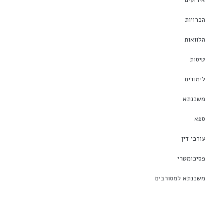
אירועים
הכרויות
הלוואות
טיסות
לימודים
משכנתא
ספא
עורכי דין
פסיכומטרי
משכנתא למסורבים