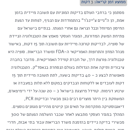
ממוצע זמן קריאה:
3
דקות
מסתמן כי ברחבי העולם בדיקות המוניות עם תשובה מיידית בזמן
אמת, הן ה"גיים צ'יינג'ר" בהתמודדות עם הנגיף, לפחות עד הגעת
החיסון המיוחל וככל הנראה גם אחרי הגעתו. בנתיים בישראל עם
פתיחת המשק המדורגת, המגזר העסקי מאמץ את הטכנולוגיה הניידת
של סופיה, לבדיקות קורונה מיידיות עם תשובה תוך 15 דקות, באישור
מנהל המזון והתרופות האמריקאי ה-FDA ומשרד הבריאות. סופיה היא
טכנולוגיה פורצת דרך, של חברת קווידל האמריקאית. מדובר בחברה
ציבורית ותיקה אחת הגדולות בעולם הנסחרת בנאסד"ק. הטכנולוגיה
מאפשרת לבצע כ – 40 בדיקות בשעה, לתת תשובה מיידית תוך 15
דקות לעובדים או ללקוחות הנבדקים במקום ללא תלות במעבדה או
שינוע דגימות. קווידל מיוצגת בישראל כ – 20 שנה על ידי רימיפארם,
המשווקת בין היתר מוצרים רבים כגון מכשיר ובדיקות PCR,
דיאגנוסטיקה מתקדמת על תאים וכן קיטים מהירים מגוונים נוספים.
המהלך במגזר העסקי מתבצע לאחר שכבר הושלמה הגעתם של 300
מכשירי בדיקה ניידים בהזמנת משרד הבריאות עבור בתי אבות, חדרי