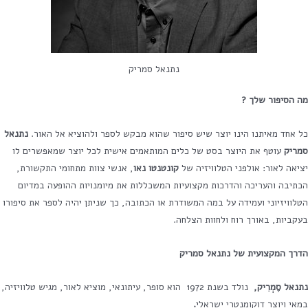
נתנאל סמריק
מה הסיפור שלך
?
כל אחד מאיתנו הינו יוצר שיש סיפור שהוא מבקש לספר ולהוציא אל האור.
נתנאל
סמריק
עוטף את היוצר בסט של כלים המותאמים אישית לכל יוצר שמאפשרים לו
יציאה לאור: אולפני הטלוויזיה של
קונטנטו נאו
, אנשי צוות מתחומי התקשורת,
הכתיבה והעריכה והדרכות מקצועיות המשכללות את מיומנויות ההופעה במדיום
הטלוויזיוני ועמידה על במה המשודרת או הכתובה, כך שניתן יהיה לספר את סיפורו
בעקביות, באורך רוח ולחוות הצלחה.
הדרך המקצועית של נתנאל סמריק
נתנאל סֶמְרִיק
,
נולד בשנת 1972 הוא סופר, עיתונאי, מוציא לאור, מגיש טלוויזיה,
במאי ויוצר דוקומנטרי ישראלי
.