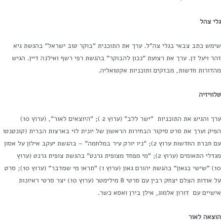
גלי צהל
שימש כתב צבאי בגלי צה"ל. ערך את התוכנית "בוקר טוב ישראל" בהגשת גיא
זהר ויעל דן. ערך את רצועת "נכון להבוקר" בהגשת רפי רשף ואילנה דיין. הגיש
מהדורות חדשות, מבזקים ותוכניות אקטואליה.
טלוויזיה
ערך והגיש את התוכניות "ישר ללב" (ערוץ 2 ); "היוצאים לאור", (ערוץ 10)
הפיק וערך את סרט סיקור הבחירות הראשון של יונית לוי בארצות הברית (קונטנטו
עם חברת החדשות ערוץ 2); "ניו יורק עיר במלחמה" – בהגשת יעקב אילון על אסון
מגדלי התאומים (ערוץ 2); "מי מפחד מצופית גרנט" בהגשת צופית גרנט (ערוץ
10) "שישי בגאון" בהגשת יהורם גאון (ערוץ 1) "תראו מי שמדבר" (ערוץ 10); סרט
על אודות הצלם יצחק רבין עם סרטי 8 מילימטר (ערוץ 10) יצר סרטי ראיונות
אישיים עם דורון אלמוג, אילן בירן ואסא כשר.
הוצאה לאור