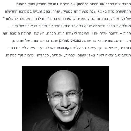
המבקשים לספר את סיפור הניצחון של חייהם.
נתנאל סמריק
פועל בתחום
התקשורת מזה כ-30 שנה מצעירותו כמפיק, עורך, כתב ומגיש במערכת החדשות
של גלי צה"ל, כתב ותרגם 7 ספרים שהאחרון שבהם "רוח לרווח. מסיפור להצלחה"
מגולל את הדרך והשיטה שבה כל אחד יכול לספר את סיפור הניצחון של חייו –
הרוח – ולחבר אליה את ו' החיבור ליצירת רווח: הכרה, חשיפה, קהילה תומכת ואף
מכירות שבאחריות היוצר עצמו.
נתנאל סמריק
עומד בראש צוות של עורכים,
כותבים, אנשי שיווק, עיצוב הפועלים
בקונטנטו נאו
לסייע ביציאה לאור ברחבי
הגלובוס ביציאה לאור ב-12 שפות: עברית, אנגלית, ספרדית, ערבית ועד לסינית.