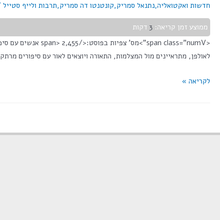
חדשות ואקטואליה
,
נתנאל סמריק
,
קונטנטו דה סמריק
,
תרבות ולייף סטייל
/
ממוצע זמן קריאה:
3
דקות
<span class="numV"
לאולפן, מתראיינים מול המצלמות, התאורה ויוצאים לאור עם סיפורים מרתקים. חלקם מצטרפים ב-zoom . היום הדיגיטל הוא המלך, גם בווידאו
לקריאה »