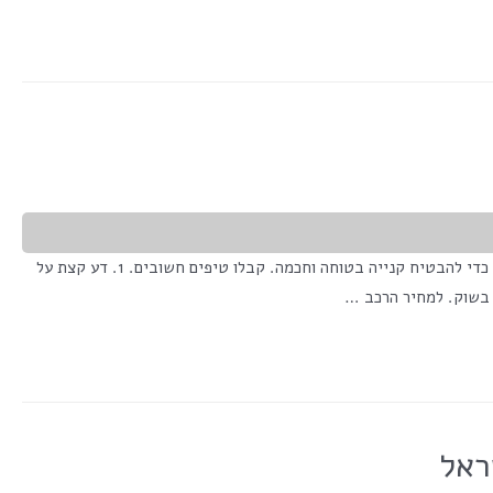
<span class="numV">מס' צפיות בפוסט:</span> 2,399 רכישה של רכב יד שנייה/רכב משומש דורשת שורה של פעולות שיש, מסביר אלון אהרונוב, כדי להבטיח קנייה בטוחה וחכמה. קבלו טיפים חשובים. 1. דע קצת על
 בשוק. למחיר הרכב …
ראל