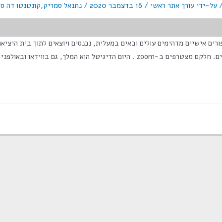
 על-ידי
עורך אתר ראשי
/
16 בדצמבר 2020
/
נתנאל סמריק
,
קונטנטו דה ס
>מס' צפיות בפוסט:</span> 2,455 אנשים עם סיפורים אישיים מדהימים עולים ובאים במעלית, נכנסים וי
 ובאולפני הדיגיטל, וסמריק מבין את זה. …