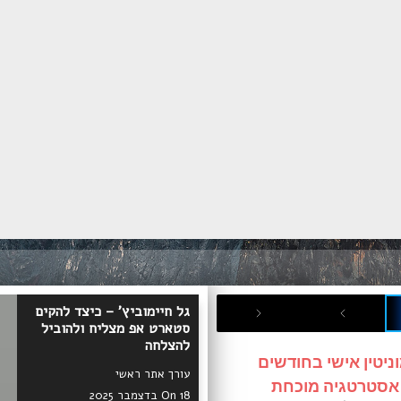
גל חיימוביץ' – כיצד להקים
ממיזם קטן לסיפור הצלחה:
סטארט אפ מצליח ולהוביל
הדרך של בשארה וסאם להפוך
להצלחה
עסקים לרווחיים
ניטין אישי בחודשים
עורך אתר ראשי
בשארה וסאם
 אסטרטגיה מוכחת
On 18 בדצמבר 2025
On 14 בדצמבר 2025