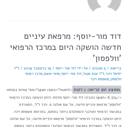
דוד מור-יוסף: מרפאת עיניים
חדשה הושקה היום במרכז הרפואי
'וולפסון'
בריאות
/
3 תגובות
/ על-ידי
דוד מור-יוסף
/
19 בדצמבר 2019
/
ד"ר
יחיאל וינד
,
ד"ר ענת אנגל
,
דוד מור-יוסף
,
מוטי ששון
,
מרכז רפואי
וולפסון
,
משפחת וינד
ממוצע זמן קריאה:
2
דקות
<span class="numV">מס' צפיות בפוסט:
</span> 6,374 כתבינו דוד מור-יוסף מדווח: היום הושקה במרכז הרפואי
'וולפסון' מרפאת עיניים חדשה, על שם אולגה פ. וינד ז"ל, המצוידת
במכשור הרפואי העדכני והמתקדם ביותר בתחום, בתרומת משפחת וינד.
היום הושקה במרכז הרפואי 'וולפסון' מרפאת עיניים חדשה, על שם אולגה
פ. וינד ז"ל, המצוידת במכשור הרפואי העדכני והמתקדם ביותר בתחום,