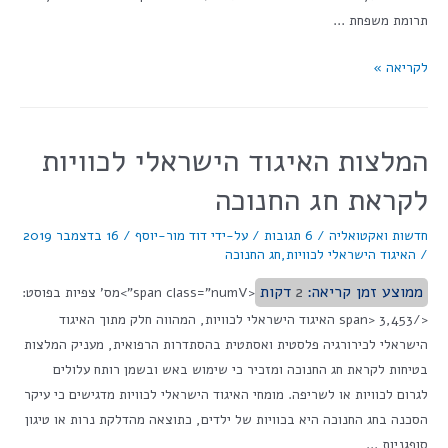
תרומת משפחת …
לקריאה »
המלצות האיגוד הישראלי לכוויות
לקראת חג החנוכה
חדשות ואקטואליה
/
6 תגובות
/ על-ידי
דוד מור-יוסף
/
16 בדצמבר 2019
/
האיגוד הישראלי לכוויות
,
חג החנוכה
ממוצע זמן קריאה:
2
דקות
<span class="numV">מס' צפיות בפוסט:
</span> 3,453 האיגוד הישראלי לכוויות, המהווה חלק מתוך האיגוד
הישראלי לכירורגיה פלסטית ואסתטית בהסתדרות הרפואית, מעניק המלצות
בטיחות לקראת חג החנוכה ומזכיר כי שימוש באש ובשמן רותח עלולים
לגרום לכוויות או לשריפה. מומחי האיגוד הישראלי לכוויות מדגישים כי עיקר
הסכנה בחג החנוכה היא בכוויות של ילדים, כתוצאה מהדלקת נרות או טיגון
סופגניות …