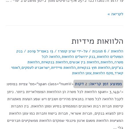
עד לרגע זה נמכרו כבר כ-25 אלף כרטיסים מתוך כ-30 מושבים ב"טדי". …
לקריאה »
הלוואות מידיות
הלוואות
/
6 תגובות
/ על-ידי
שרון קומרז
/
13 באפריל 2019
/
בנק
הפועלים הלוואות
,
בנק ירושלים הלוואות
,
הלוואה לכל
מטרה
,
הלוואות
,
הלוואות בין אנשים
,
הלוואות בנקאיות
,
הלוואות
בצ'קים
,
הלוואות חוץ בנקאיות
,
הלוואות מיידיות
,
ישראכרט לעסקים
,
לאומי
קארד
,
מקס הלוואות
,
עוגן הלוואות
ממוצע זמן קריאה:
2
דקות
<span class="numV">מס' צפיות בפוסט:
</span> 3,149 הלוואות לכל מטרה הן ההלוואות הפופולאריות ביותר. ניתן
לקבל הלוואה לכל מטרה בתנאים מהירים וטובים ויש שפע הצעות מאתגרות
קיימות חברות רבות וארגונים המתמחים בסיוע ומתן הלוואות. בין החברות
ניתן למצוא בנקים, חברות אשראי, חברות ביטוח וחברות כמו עוגן הלוואות
המציעות הלוואות מטעם ארגון פיננסי שמקדם הלוואות ממשקיעים חברתיים
בלי …