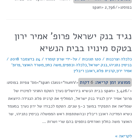
בפוסט:</span> 2,796
נגיד בנק ישראל פרופ' אמיר ירון
בטקס מינויו בבית הנשיא
כלכלה וצרכנות
/
120 תגובות
/ על-ידי
שרון קומרז
/
24 בדצמבר 2018
/
בנימין נתניהו
,
בנק ישראל
,
כלכלה וכספים
,
משה כחון
,
משרד האוצר
,
פרופ'
אמיר ירון
,
קרנית פלוג
,
ראובן ריבלין
ממוצע זמן קריאה:
6
דקות
<span class="numV">מס' צפיות בפוסט:
</span> 3,426 בבית הנשיא בירושלים נערך הטקס החגיגי למינויו של
פרופ' אמיר ירון לנגיד בנק ישראל, המחליף את קרנית פלוג הנגידה היוצאת
שמליאה את התפקיד במשך כ-5 שנים. הטקס לכבודו של ירון נערך במעמד
נשיא המדינה ראובן ריבלין ובהשתתפות ראש הממשלה בנימין נתניהו, שר
האוצר משה כחלון ואורחים נוספים בהם שרי ושרות …
לקריאה »