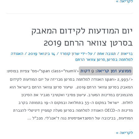
לקריאה »
יום המודעות לקידום המאבק
בסרטן צוואר הרחם 2019
בריאות
/
תגובה אחת
/ על-ידי
שרון קומרז
/
14 בינואר 2019
/
האגודה
למלחמה בסרטן
,
סרטן צוואר הרחם
ממוצע זמן קריאה:
9
דקות
<span class="numV">מס' צפיות בפוסט:
</span> 2,993 האגודה למלחמה בסרטן מכריזה על יום המודעות לקידום
המאבק בסרטן צוואר הרחם 2019. שיעור סרטן צוואר הרחם בישראל הוא
מהנמוכים במדינות המערב. עישון פסיבי ואקטיבי מגביר את הסיכון
לחלות. ישראל במקום ה-33 בתחלואה ובמקום ה-19 בתמותה בקרב
מדינות ה-OECD האגודה למלחמה בסרטן מעלה קמפיין דיגיטלי להגברת
המודעות, בכיכובה של הסטנדאפיסטית נגה ד'אנג'לי. מנכ"ל …
לקריאה »