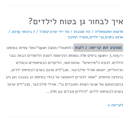
איך לבחור גן בטוח לילדים?
חדשות ואקטואליה
/
117 תגובות
/ על-ידי
שרון קומרז
/
7 בינואר 2019
/
ארגון בטרם
,
גני ילדים
,
משרד החינוך
ממוצע זמן קריאה:
2
דקות
<span class="numV">מס' צפיות בפוסט:
</span> 3,105 בימים אלה נפתחת ההרשמה לשנת הלימודים הבאה בגני
הילדים. לנוכח ה"אירועים" שהתרחשו, הליקויים הבטיחותיים וכשלים
הניהוליים, יוצאת אורלי סילבינגר, מנכ"לית ארגון בטרם לבטיחות ילדים,
בהודעה מיוחדת: "אסור להורים להתפשר על נהלי בטיחות הן במבנה הגן והן
בהתנהגותם של אנשי הצוות העובדים בו". אורלי סילבינגר, מנכ"לית ארגון
בטרם לבטיחות ילדים: "הילדים מבלים בגן חלק …
לקריאה »