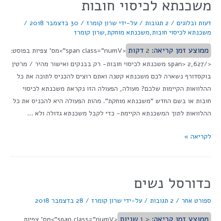
משכנתא לכיסוי חובות
דעות ובלוגים
/
2 תגובות
/ על-ידי
שרון קומרז
/
30 בדצמבר 2018
/
משכנתא לכיסוי חובות
,
משכנתא מוחקת
,
שרון קומרז
ממוצע זמן קריאה:
2
דקות
<span class="numV">מס' צפיות בפוסט:
</span> 2,627 משכנתא לכיסוי חובות- רק בבנקים ואישור מהיר / מרטין
בוקסדורף נשארה לכם משכנתא קטנה ואתם רוצים להכניס לתוכה את כל
ההלוואות הקיימות שלכם? מעולה, הפעולה הזו נקראת משכנתא לכיסוי
חובות או בשם החדש "משכנתא מוחקת". מהות הפעולה היא להכניס את כל
ההלוואות לתוך המשכנתא הקיימת- כדי לקבל משכנתא גדולה ולא …
לקריאה »
כדורסל נשים
ספורט אחר
/
2 תגובות
/ על-ידי
שרון קומרז
/
28 בדצמבר 2018
ממוצע זמן קריאה:
< 1
שניות
<span class="numV">מס' צפיות