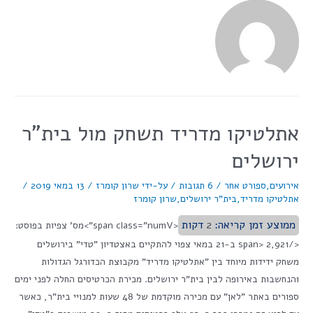
אתלטיקו מדריד תשחק מול בית"ר
ירושלים
אירועים
,
ספורט אחר
/
6 תגובות
/ על-ידי
שרון קומרז
/
13 במאי 2019
/
אתלטיקו מדריד
,
בית"ר ירושלים
,
שרון קומרז
ממוצע זמן קריאה:
2
דקות
<span class="numV">מס' צפיות בפוסט:
</span> 2,921 ב-21 במאי צפוי להתקיים באצטדיון "טדי" בירושלים
משחק ידידות מיוחד בין "אתלטיקו מדריד" מקבוצת הכדורגל הגדולות
והנחשבות באירופה לבין בית"ר ירושלים. מכירת הכרטיסים החלה לפני ימים
ספורים באתר "לאן" עם מכירה מוקדמת של 48 שעות למנויי בית"ר, כאשר