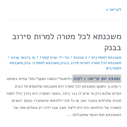
לקריאה »
משכנתא לכל מטרה למרות סירוב
בבנק
משכנתא למסורבים
/
2 תגובות
/ על-ידי
שרון קומרז
/
15 בינואר 2019
/
משכנתא לכל מטרה למרות סירוב בבנק
,
משכנתא למסורבי בנק
,
משכנתא
למסורבים
ממוצע זמן קריאה:
2
דקות
<span class="numV">מס' צפיות בפוסט:
</span> 3,015 משכנתא לכל מטרה היא משכנתא שלוקחים על הבית
הקיים שלכם (רק מי שיש לו כבר בית), כאשר המטרה היא בדרך כלל לסגור
חובות שקיימים בעובר ושב או כל מיני הלוואות שהצטברו במשך השנים.
המטרה של ההלוואה הזו היא ליצור מצב שבו יהיה רק תשלום אחד של
המשכנתא ועם הכסף שמקבלים- …