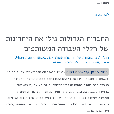
מתוכן …
לקריאה »
החברות הגדולות גילו את היתרונות
של חללי העבודה המשותפים
נדל"ן
/
2 תגובות
/ על-ידי
שרון קומרז
/
24 בינואר 2019
/
Urban
Place
,
אורבן פלייס
,
חללי עבודה משותפים
ממוצע זמן קריאה:
2
דקות
<span class="numV">מס' צפיות בפוסט:
</span> 2,994 הכירו את הלהיט החם ביותר בתחום הנדל"ן המסחרי!
הטרנד החם ביותר בתחום הנדל"ן המסחרי תופס תאוצה גם בישראל.
בהמשך למגמה בה בעלי מקצועות חופשיים, חברות בינוניות וקטנות
וסטארט אפים כובשים את מתחמי העבודה המשותפים, גם החברות הגדולות
גילו את היתרונות שבדבר! יותר ויותר חברות גדולות עוברות למתחמי עבודה
משותפים. גם …