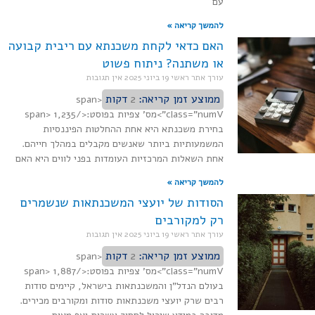
עם
להמשך קריאה »
האם כדאי לקחת משכנתא עם ריבית קבועה
או משתנה? ניתוח פשוט
עורך אתר ראשי
19 ביוני 2025
אין תגובות
ממוצע זמן קריאה:
2
דקות
<span
class="numV">מס' צפיות בפוסט:</span> 1,235
בחירת משכנתא היא אחת ההחלטות הפיננסיות
המשמעותיות ביותר שאנשים מקבלים במהלך חייהם.
אחת השאלות המרכזיות העומדות בפני לווים היא האם
להמשך קריאה »
הסודות של יועצי המשכנתאות שנשמרים
רק למקורבים
עורך אתר ראשי
19 ביוני 2025
אין תגובות
ממוצע זמן קריאה:
2
דקות
<span
class="numV">מס' צפיות בפוסט:</span> 1,887
בעולם הנדל"ן והמשכנתאות בישראל, קיימים סודות
רבים שרק יועצי משכנתאות סודות ומקורבים מכירים.