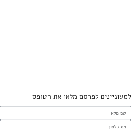
המשכנתא המושלם – בלי להיות
כלכלן
19 ביוני 2025
נתא עם ריבית קבועה או משתנה?
ניתוח פשוט
19 ביוני 2025
משכנתאות שנשמרים רק למקורבים
19 ביוני 2025
אחרי פשיטת רגל? בחן את עצמך,
אם אתה יכול?
1 בפברואר 2020
מעוניינים לפרסם מלאו את הטופס