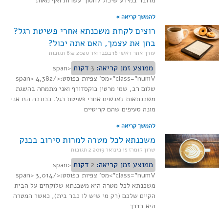
מדובר במידע שיכול לחסוך עשרות ואף מאות
להמשך קריאה »
רוצים לקחת משכנתא אחרי פשיטת רגל?
בחן את עצמך, האם אתה יכול?
עורך אתר ראשי
16 בפברואר 2020
852 תגובות
ממוצע זמן קריאה:
3
דקות
<span
class="numV">מס' צפיות בפוסט:</span> 4,382
שלום רב, שמי מרטין בוקסדורף ואני מתמחה בהשגת
משכנתאות לאנשים אחרי פשיטת רגל. בכתבה הזו אני
מונה סעיפים שהם קריטיים
להמשך קריאה »
משכנתא לכל מטרה למרות סירוב בבנק
שרון קומרז
15 בינואר 2019
2 תגובות
ממוצע זמן קריאה:
2
דקות
<span
class="numV">מס' צפיות בפוסט:</span> 3,014
משכנתא לכל מטרה היא משכנתא שלוקחים על הבית
הקיים שלכם (רק מי שיש לו כבר בית), כאשר המטרה
היא בדרך