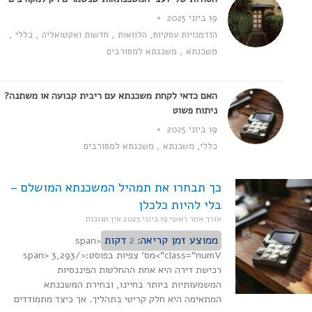
19 ביוני 2025
הזדמנויות עסקיות
,
הלוואות
,
חדשות ואקטואליה
,
כללי
,
משכנתא
,
משכנתא למסורבים
האם כדאי לקחת משכנתא עם ריבית קבועה או משתנה?
ניתוח פשוט
19 ביוני 2025
כללי
,
משכנתא
,
משכנתא למסורבים
כך תבחרו את תמהיל המשכנתא המושלם –
בלי להיות כלכלן
עורך אתר ראשי
19 ביוני 2025
אין תגובות
ממוצע זמן קריאה:
2
דקות
<span
class="numV">מס' צפיות בפוסט:</span> 3,293
רכישת דירה היא אחת ההחלטות הפיננסיות
המשמעותיות ביותר בחיינו, ובחירת המשכנתא
המתאימה היא חלק קריטי בתהליך. אך כיצד מתמודדים