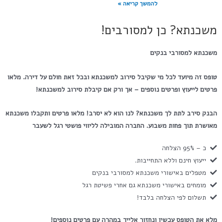
להמשך קריאה »
משכנתא? כן למסורבים!
משכנתא למסורבי בנקים
טופס זה מיועד לכל מי שקיבל סירוב למשכנתא ובכל זאת חולם על דירה. מלאו
פרטים לייעוץ ופרטים נוספים – אך ורק אם קיבלת סירוב למשכנתא!
הבנק סירב לתת לך משכנתא? לנו הוא לא יסרב!
מלאו פרטים ותקבלו משכנתא
מאושרת תוך פחות משבוע.
החברה המובילה לליווי פושטי רגל לשעבר
כ – 95% הצלחה
ייעוץ חינם וללא התחייבות.
מטפלים באישורי משכנתא למסורבי בנקים
מומחים באישורי משכנתא גם אחרי פשיטת רגל
תשלום לפי הצלחה בלבד!
מלא את הטופס עכשיו ונחזור אלייך במהרה עם פרטים נוספים!