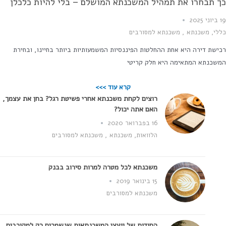
 תבחרו את תמהיל המשכנתא המושלם – בלי להיות כלכלן
20
לי
,
משכנתא
,
משכנתא למסורבים
ישת דירה היא אחת ההחלטות הפיננסיות המשמעותיות ביותר בחיינו, ובחירת
שכנתא המתאימה היא חלק קריטי
קרא עוד >>>
רוצים לקחת משכנתא אחרי פשיטת רגל? בחן את עצמך,
האם אתה יכול?
16 בפברואר 2020
הלוואות
,
משכנתא
,
משכנתא למסורבים
משכנתא לכל מטרה למרות סירוב בבנק
15 בינואר 2019
משכנתא למסורבים
הסודות של יועצי המשכנתאות שנשמרים רק למקורבים