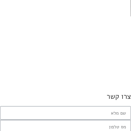
תנאל סמריק
20
בדות מעניינות על פורטנייט
30 במאי 2021
 עובדות מעניינות על קוקה קולה
26 במאי 2021
ציג – ‘ארבעים על ארבעים’
22 באפריל 2021
רו קשר