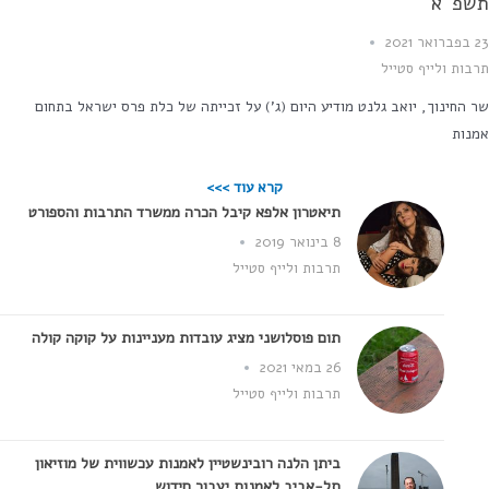
שפ"א
202
בות ולייף סטייל
 החינוך, יואב גלנט מודיע היום (ג') על זכייתה של כלת פרס ישראל בתחום
נות
קרא עוד >>>
תיאטרון אלפא קיבל הכרה ממשרד התרבות והספורט
8 בינואר 2019
תרבות ולייף סטייל
תום פוסלושני מציג עובדות מעניינות על קוקה קולה
26 במאי 2021
תרבות ולייף סטייל
ביתן הלנה רובינשטיין לאמנות עכשווית של מוזיאון
תל-אביב לאמנות יעבור חידוש