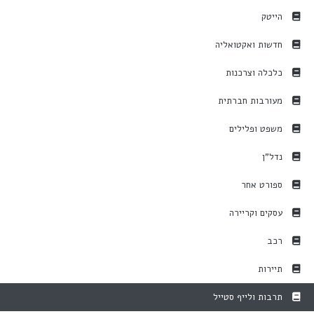
הייטק
חדשות ואקטואליה
כלכלה וצרכנות
מעורבות חברתית
משפט ופלילים
נדל"ן
ספורט אחר
עסקים וקריירה
רכב
תיירות
תרבות ולייף סטייל