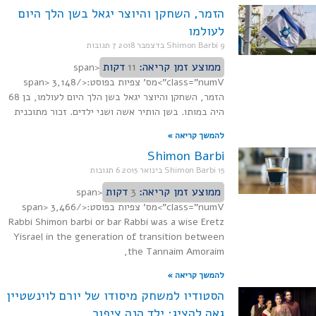
הזמר, השחקן והיוצר יגאל בשן הלך היום
לעולמו
9 בדצמבר 2018
Shimon Barbi
7 תגובות
ממוצע זמן קריאה:
11
דקות
<span
class="numV">מס' צפיות בפוסט:</span> 3,148
הזמר, השחקן והיוצר יגאל בשן הלך היום לעולמו, בן 68
היה במותו. בשן הותיר אשה ושני ילדים. זכור מתוכנית
להמשך קריאה »
Shimon Barbi
15 בינואר 2015
Shimon Barbi
6 תגובות
ממוצע זמן קריאה:
3
דקות
<span
class="numV">מס' צפיות בפוסט:</span> 3,466
Rabbi Shimon barbi or bar Rabbi was a wise Eretz
Yisrael in the generation of transition between
the Tannaim Amoraim,
להמשך קריאה »
הסטודיו למשחק מיסודו של יורם לוינשטיין
גאה להציג: ילד הנה ציפור