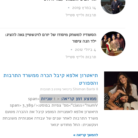
14 במרץ 2019
תרבות ולייף סטייל
הסטודיו למשחק מיסודו של יורם לוינשטיין גאה להציג:
ילד הנה ציפור
4 ביולי 2012
תרבות ולייף סטייל
תיאטרון אלפא קיבל הכרה ממשרד התרבות
והספורט
8 בינואר 2019
Shimon Barbi
5 תגובות
ממוצע זמן קריאה:
< 1
שניות
<span
class="numV">מס' צפיות בפוסט:</span> 3,389
תיאטרון אלפא לאמנויות המופע קיבל את ההכרה מטעם
משרד התרבות לאחר שנים של עבודה אמנותית משובחת
ועקשנית: החל מחודש ינואר
להמשך קריאה »