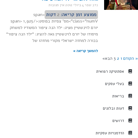
נדב שפר
4 ביולי 2012
אין תגובות
ממוצע זמן קריאה:
2
דקות
<span
class="numV">מס' צפיות בפוסט:</span> 1,925
יורם לוינשטיין מציג: ילד הנה ציפור הסטודיו למשחק
מיסודו של יורם לוינשטיין גאה להציג: "ילד הנה ציפור"
בכורה למחזה ישראלי מקורי מחזהו של
להמשך קריאה »
הקודם
1
2
3
הבא»
אסתטיקה רפואית
בעלי עסקים
בריאות
דעות ובלוגים
דרושים
הזדמנויות עסקיות