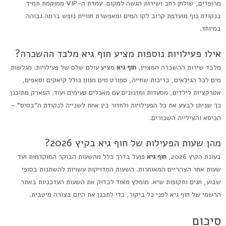
מרופדים, שולחן רחב ושירות הגשה למקום. עמדת ה-VIP ממוקמת תמיד
בנקודת נוף מועדפת קרוב לקו המים ומאפשרת חוויית נופש ברמה גבוהה
במיוחד.
אילו פעילויות נוספות מציע חוף גיא מלבד ההשכרה?
מלבד שירות ההשכרה המצוין,
חוף גיא
מציע עולם שלם של פעילויות: מגלשות
מים לכל הגילאים, בריכות שחייה, ספורט מים מגוון כולל קיאקים וסאפים,
אטרקציות לילדים, מסעדות ומזנונים עם מאכלים טעימים ועוד. הפארק מתוכנן
כך שניתן לבצע את כל הפעילויות ולחזור בין אחת לשנייה לנקודת ה"בסיס" –
הכיסא והצילייה השכורים.
מהן שעות הפעילות של חוף גיא בקיץ 2026?
בעונת הקיץ 2026,
חוף גיא
פועל בדרך כלל מהשעות הבוקר המוקדמות ועד
שעות אחר הצהריים המאוחרות. השעות המדויקות עשויות להשתנות בסופי
שבוע, חגים ותקופות שיא. מומלץ מאוד לבדוק את השעות העדכניות באתר
הרשמי של חוף גיא לפני כל ביקור, כדי לתכנן את היום בצורה מיטבית.
סיכום