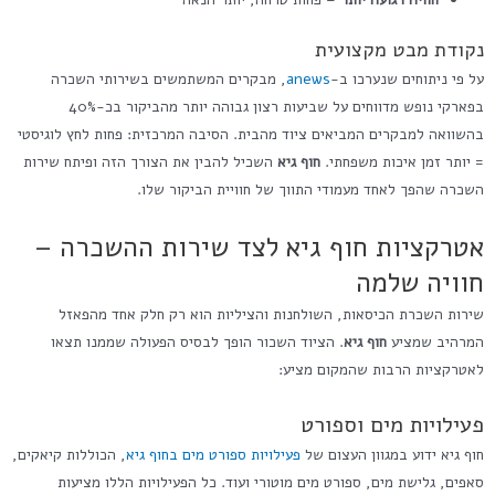
נקודת מבט מקצועית
על פי ניתוחים שנערכו ב-
anews
, מבקרים המשתמשים בשירותי השכרה
בפארקי נופש מדווחים על שביעות רצון גבוהה יותר מהביקור בכ-40%
בהשוואה למבקרים המביאים ציוד מהבית. הסיבה המרכזית: פחות לחץ לוגיסטי
= יותר זמן איכות משפחתי.
חוף גיא
השכיל להבין את הצורך הזה ופיתח שירות
השכרה שהפך לאחד מעמודי התווך של חוויית הביקור שלו.
אטרקציות חוף גיא לצד שירות ההשכרה –
חוויה שלמה
שירות השכרת הכיסאות, השולחנות והציליות הוא רק חלק אחד מהפאזל
המרהיב שמציע
חוף גיא
. הציוד השכור הופך לבסיס הפעולה שממנו תצאו
לאטרקציות הרבות שהמקום מציע:
פעילויות מים וספורט
חוף גיא ידוע במגוון העצום של
פעילויות ספורט מים בחוף גיא
, הכוללות קיאקים,
סאפים, גלישת מים, ספורט מים מוטורי ועוד. כל הפעילויות הללו מציעות