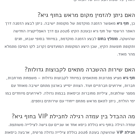
האם ניתן להזמין מקום מראש בחוף גיא?
כן,
חוף גיא
מאפשר הזמנה מוקדמת של מקומות ישיבה. ניתן לבצע הזמנה דרך
האתר הרשמי של חוף גיא ובעונת הקיץ 2026 גם דרך האפליקציה החדשה
שהושקה.
מומלץ בחום
לבצע הזמנה מוקדמת, במיוחד בסופי שבוע, חגים
ותקופת חופשות הקיץ, שכן היצע המקומות המועדפים (קרוב לקו המים) מתמלא
מהר מאוד.
האם שירות ההשכרה מתאים לקבוצות גדולות?
חוף גיא
מציע פתרונות מותאמים במיוחד לקבוצות גדולות – משפחות מורחבות,
חברות, אירועים חברתיים ועוד. הצוות יסייע בארגון מתחם ישיבה מאוחד עם
מספר שולחנות, ציליות מחוברות וכיסאות בכמות גדולה. לאירועים מיוחדים כמו
ימי הולדת, ניתן לתאם מראש מתחם ייחודי עם שירותים נוספים.
מה ההבדל בין עמדה רגילה לחבילת VIP בחוף גיא?
עמדה רגילה בחוף גיא כוללת כיסא אחד או שניים עם גישה לצילייה משותפת.
חבילת VIP
שהושקה בעונת 2026 כוללת צילייה גדולה פרטית, ארבעה כיסאות