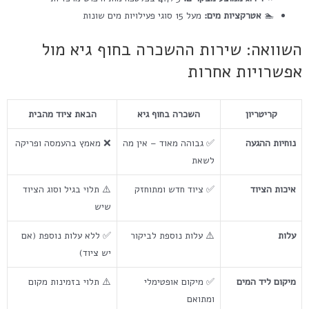
🏊
אטרקציות מים:
מעל 15 סוגי פעילויות מים שונות
השוואה: שירות ההשכרה בחוף גיא מול
אפשרויות אחרות
קריטריון
השכרה בחוף גיא
הבאת ציוד מהבית
נוחיות ההגעה
✅ גבוהה מאוד – אין מה
❌ מאמץ בהעמסה ופריקה
לשאת
איכות הציוד
✅ ציוד חדש ומתוחזק
⚠️ תלוי בגיל וסוג הציוד
שיש
עלות
⚠️ עלות נוספת לביקור
✅ ללא עלות נוספת (אם
יש ציוד)
מיקום ליד המים
✅ מיקום אופטימלי
⚠️ תלוי בזמינות מקום
ומתואם