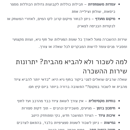
עמדות משפחתיות
– חבילות כוללות לקבוצות גדולות הכוללות מספר
כיסאות, שולחן וצילייה אחת
מיקום מועדף
– ניתן לבחור מיקום קרוב לקו המים, לאזורי המשחק או
לנקודות הכניסה לפארק
שירות ההשכרה פועל לאורך כל שעות הפעילות של חוף גיא, וצוות מקצועי
ומסביר פנים עומד לרשות המבקרים לכל שאלה או צורך.
למה לשכור ולא להביא מהבית? יתרונות
שירות ההשכרה
שאלה שרבים שואלים לפני ביקור בחוף גיא היא: "כדאי יותר להביא ציוד
מהבית או לשכור במקום?" התשובה ברורה ביותר ביום קיץ חם:
נוחיות מקסימלית
– אין צורך לשאת ציוד כבד מהרכב ועד לחוף
חיסכון בזמן
– מגיעים, משכירים ונהנים – תוך דקות ספורות
איכות ציוד
– הציוד המושכר חדש, נקי ומתוחזק היטב
גמישות
– ניתן לשכור לשעות ספציפיות בלבד, בהתאם לצרכים
חוויה רגועה יותר
– פחות טרחה, יותר הנאה