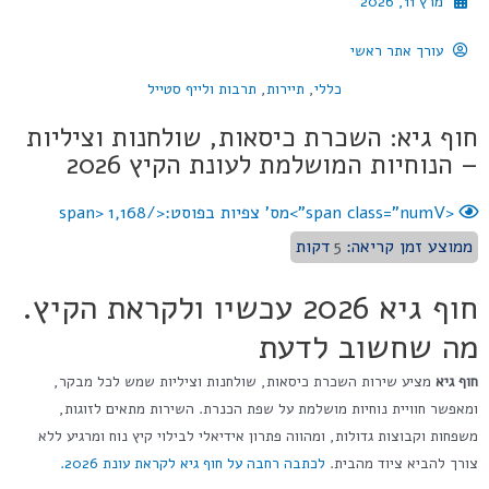
מרץ 11, 2026
עורך אתר ראשי
כללי
,
תיירות
,
תרבות ולייף סטייל
חוף גיא: השכרת כיסאות, שולחנות וציליות
– הנוחיות המושלמת לעונת הקיץ 2026
<span class="numV">מס' צפיות בפוסט:</span>
1,168
ממוצע זמן קריאה:
5
דקות
חוף גיא 2026 עכשיו ולקראת הקיץ.
מה שחשוב לדעת
חוף גיא
מציע שירות השכרת כיסאות, שולחנות וציליות שמש לכל מבקר,
ומאפשר חוויית נוחיות מושלמת על שפת הכנרת. השירות מתאים לזוגות,
משפחות וקבוצות גדולות, ומהווה פתרון אידיאלי לבילוי קיץ נוח ומרגיע ללא
צורך להביא ציוד מהבית.
לכתבה רחבה על חוף גיא לקראת עונת 2026.