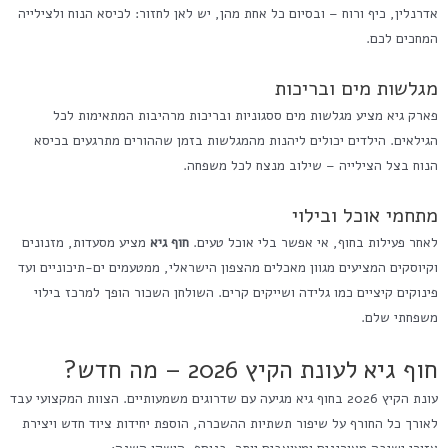
אדרנלין, כיף ורוח – ובסיום כל אחת מהן, יש לאן לחזור: לכיסא הנוח ולצילייה
המחכים לכם.
מגלשות מים ובריכות
פארק גיא מציע מגלשות מים ססגוניות ובריכות מרהיבות המתאימות לכל
הגילאים. הילדים יכולים ליהנות מהמגלשות בזמן שההורים מתרגעים בכיסא
הנוח בצל הצילייה – שילוב מנצח לכל משפחה.
מתחמי אוכל ובילוי
לאחר פעילות בחוף, אי אפשר בלי אוכל טעים.
חוף גיא
מציע מסעדות, מזנונים
וקיוסקים המציעים מגוון מאכלים מהצפון הישראלי, ממטעמים ים-תיכוניים ועד
פינוקים קיציים כמו גלידה ושייקים קרים. השולחן השכור הופך למרכז בילוי
משפחתי שלם.
חוף גיא לעונת הקיץ 2026 – מה חדש?
עונת הקיץ 2026 בחוף גיא מגיעה עם שדרוגים משמעותיים. הצוות המקצועי עבד
לאורך כל החורף על שיפור תשתיות ההשכרה, הוספת יחידות ציוד חדש ויצירת