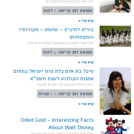
נדב שפר
27 במרץ 2019
8 תגובות
ממוצע זמן קריאה:
2
דקות
קרא עוד »
בוריס דחוביץ – שחמט – מקורותיו
והתפתחותו
עורך אתר ראשי
23 בספטמבר 2022
אין תגובות
ממוצע זמן קריאה:
4
דקות
קרא עוד »
מיכל בת אדם כלת פרס ישראל בתחום
אמנות הקולנוע לשנת תשפ"א
יהודה אדלר
23 בפברואר 2021
6 תגובות
ממוצע זמן קריאה:
< 1
שניות
קרא עוד »
Oded Gold – Interesting Facts
About Walt Disney
עורך אתר ראשי
7 בדצמבר 2022
אין תגובות