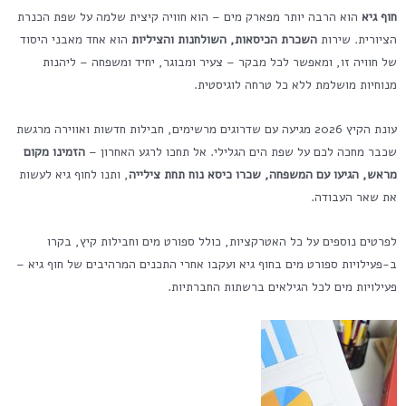
חוף גיא
הוא הרבה יותר מפארק מים – הוא חוויה קיצית שלמה על שפת הכנרת
הציורית. שירות
השכרת הכיסאות, השולחנות והציליות
הוא אחד מאבני היסוד
של חוויה זו, ומאפשר לכל מבקר – צעיר ומבוגר, יחיד ומשפחה – ליהנות
מנוחיות מושלמת ללא כל טרחה לוגיסטית.
עונת הקיץ 2026 מגיעה עם שדרוגים מרשימים, חבילות חדשות ואווירה מרגשת
שכבר מחכה לכם על שפת הים הגלילי. אל תחכו לרגע האחרון –
הזמינו מקום
מראש, הגיעו עם המשפחה, שכרו כיסא נוח תחת צילייה
, ותנו לחוף גיא לעשות
את שאר העבודה.
לפרטים נוספים על כל האטרקציות, כולל ספורט מים וחבילות קיץ, בקרו
ב-פעילויות ספורט מים בחוף גיא ועקבו אחרי התכנים המרהיבים של חוף גיא –
פעילויות מים לכל הגילאים ברשתות החברתיות.