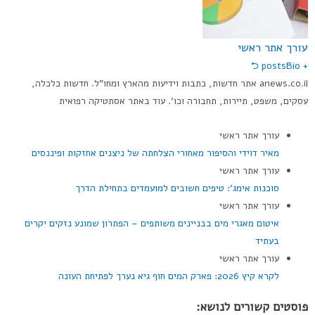
עורך אתר ראשי
Bio ⮌
+ posts
anews.co.il אתר חדשות, כתבות וידיעות מהארץ ומחו"ל. חדשות כלכלה,
עסקים, משפט, תיירות, תחבורה וכו'. עוד באתר אסתטיקה רפואית
עורך אתר ראשי
מאיר דוידי והסיפור מאחורי הצלחתה של ניצנים אחזקות ופיננסים
עורך אתר ראשי
סוכנות אימג': טיפים חשובים למועמדים בתחילת הדרך
עורך אתר ראשי
איטום מאגרי מים בבניינים משותפים – הפתרון שמונע נזקים יקרים
בעתיד
עורך אתר ראשי
לקרא קיץ 2026: פארק המים חוף גיא נערך לפתיחת העונה
פוסטים קשורים לנושא: