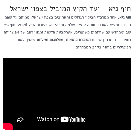
חוף גיא – יעד הקיץ המוביל בצפון ישראל
חוף גיא
, אחד ממרכזי הבילוי הגדולים והאהובים בצפון ישראל, ממוקם על שפת
הכנרת ומציע לאורחיו חוויה קיצית שלמה ומרהיבה. בעונת הקיץ 2026, חוף גיא
שב ומתחדש עם שירותים משופרים, אטרקציות חדשות ומגוון רחב של אפשרויות
נוחיות – ובמרכזן שירות
השכרת כיסאות, שולחנות וציליות
שהפך לאחד
הפופולריים ביותר בקרב המבקרים.