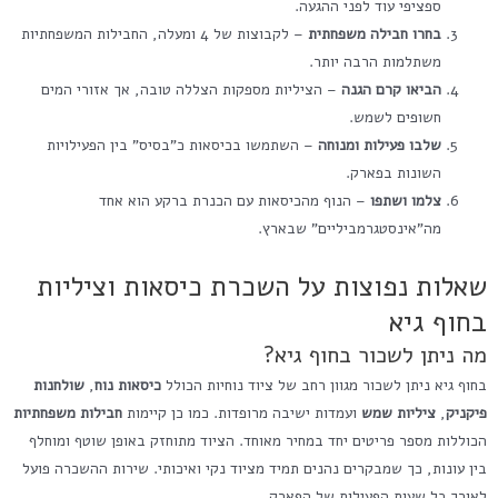
ספציפי עוד לפני ההגעה.
בחרו חבילה משפחתית
– לקבוצות של 4 ומעלה, החבילות המשפחתיות
משתלמות הרבה יותר.
הביאו קרם הגנה
– הציליות מספקות הצללה טובה, אך אזורי המים
חשופים לשמש.
שלבו פעילות ומנוחה
– השתמשו בכיסאות כ"בסיס" בין הפעילויות
השונות בפארק.
צלמו ושתפו
– הנוף מהכיסאות עם הכנרת ברקע הוא אחד
מה"אינסטגרמביליים" שבארץ.
שאלות נפוצות על השכרת כיסאות וציליות
בחוף גיא
מה ניתן לשכור בחוף גיא?
בחוף גיא ניתן לשכור מגוון רחב של ציוד נוחיות הכולל
כיסאות נוח
,
שולחנות
פיקניק
,
ציליות שמש
ועמדות ישיבה מרופדות. כמו כן קיימות
חבילות משפחתיות
הכוללות מספר פריטים יחד במחיר מאוחד. הציוד מתוחזק באופן שוטף ומוחלף
בין עונות, כך שמבקרים נהנים תמיד מציוד נקי ואיכותי. שירות ההשכרה פועל
לאורך כל שעות הפעילות של הפארק.