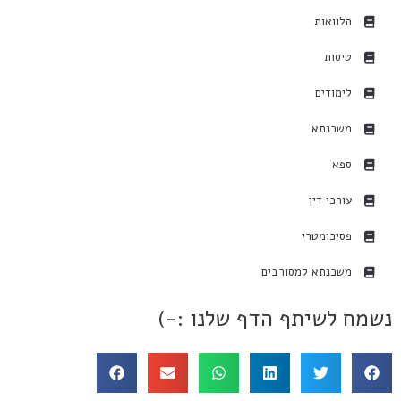
הלוואות
טיסות
לימודים
משכנתא
ספא
עורכי דין
פסיכומטרי
משכנתא למסורבים
נשמח לשיתף הדף שלנו :-)