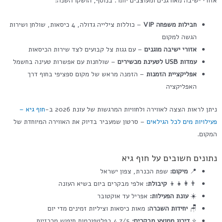
אזורי ישיבה מאורגנים ומעוצבים יותר. בנוסף, הושקו השנה:
חבילות משפחה VIP
– כוללות צילייה גדולה, 4 כיסאות, שולחן ושירות
הגשה למקום
אזורי ישיבה מוגנים
– עם גגות צל קבועים לצד שירות הכיסאות
עמדות USB לטעינת מכשירים
– שולחנות עם אפשרות טעינה בחשמל
אפליקציית הזמנות
– הזמנה מראש של מקום ספציפי בחוף דרך
האפליקציה
ניתן לראות הצצה לאווירה ולחוויות המרגשות של עונת 2026 ב-
חוף גיא –
פעילויות מים לכל הגילאים
– סרטון שמעביר בדיוק את האווירה המיוחדת של
המקום.
נתונים חשובים על חוף גיא
📍
מיקום:
שפת הכנרת, צפון ישראל
👨‍👩‍👧‍👦
קיבולת:
אלפי מבקרים ביום בשיא העונה
☀️
עונת הפעילות:
אפריל עד אוקטובר
🪑
יחידות השכרה:
מאות כיסאות וציליות זמינים מדי יום
⭐
דירוג ממוצע מבקרים:
4.7/5 בפלטפורמות חיפוש מרכזיות