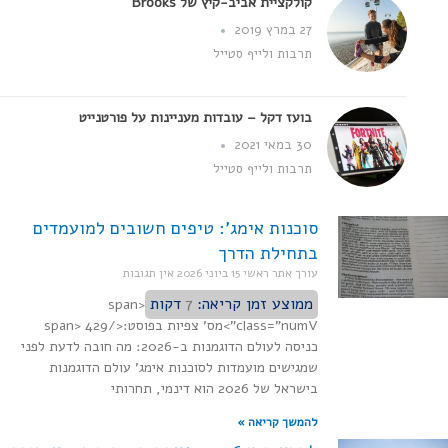
קולקציית אביב-קיץ של Brooks
27 במרץ 2019
תרבות ולייף סטייל
בועז דקל – עובדות מעניינות על פורטנייט
30 במאי 2021
תרבות ולייף סטייל
סוכנות אימג': טיפים חשובים למועמדים
בתחילת הדרך
עורך אתר ראשי
15 ביוני 2026
אין תגובות
ממוצע זמן קריאה:
7
דקות
<span
class="numV">מס' צפיות בפוסט:</span> 429
כניסה לעולם הדוגמנות ב-2026: מה חובה לדעת לפני
שמגישים מועמדות לסוכנות אימג' עולם הדוגמנות
בישראל של 2026 הוא דינמי, תחרותי
להמשך קריאה »