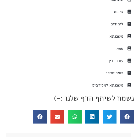
טיסות
לימודים
משכנתא
ספא
עורכי דין
פסיכומטרי
משכנתא למסורבים
נשמח לשיתף הדף שלנו :-)