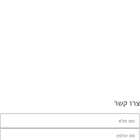
 חשובים למועמדים בתחילת הדרך
15 ביוני 2026
 קיץ 2026: פארק המים חוף גיא נערך לפתיחת
העונה
13 במרץ 2026
אות, שולחנות וציליות – הנוחיות
לעונת הקיץ 2026
11 במרץ 2026
אייל דוד ליאני: רוכב האופניים
1 במרץ 2023
רו קשר