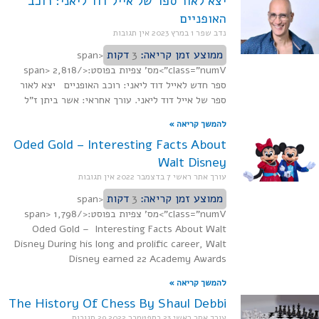
יצא לאור ספר של אייל דוד ליאני: רוכב
האופניים
נדב שפר
1 במרץ 2023
אין תגובות
ממוצע זמן קריאה:
3
דקות
<span
class="numV">מס' צפיות בפוסט:</span> 2,818
ספר חדש לאייל דוד ליאני: רוכב האופניים יצא לאור
ספר של אייל דוד ליאני. עורך אחראי: אשר ביתן ז"ל
להמשך קריאה »
Oded Gold – Interesting Facts About
Walt Disney
עורך אתר ראשי
7 בדצמבר 2022
אין תגובות
ממוצע זמן קריאה:
3
דקות
<span
class="numV">מס' צפיות בפוסט:</span> 1,798
Oded Gold – Interesting Facts About Walt
Disney During his long and prolific career, Walt
Disney earned 22 Academy Awards
להמשך קריאה »
The History Of Chess By Shaul Debbi
עורך אתר ראשי
23 בספטמבר 2022
29 תגובות