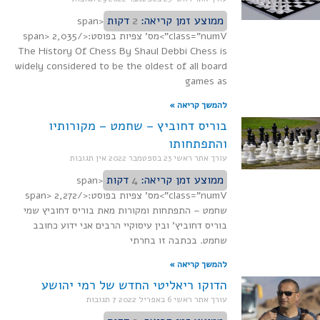
ממוצע זמן קריאה:
2
דקות
<span
class="numV">מס' צפיות בפוסט:</span> 2,035
The History Of Chess By Shaul Debbi Chess is
widely considered to be the oldest of all board
games as
להמשך קריאה »
בוריס דחוביץ – שחמט – מקורותיו
והתפתחותו
עורך אתר ראשי
23 בספטמבר 2022
אין תגובות
ממוצע זמן קריאה:
4
דקות
<span
class="numV">מס' צפיות בפוסט:</span> 2,272
שחמט – התפתחות ומקורות מאת בוריס דחוביץ שמי
בוריס דחוביץ' ובין עיסוקיי הרבים אני ידוע כחובב
שחמט. בכתבה זו בחרתי
להמשך קריאה »
הדוקו ריאליטי החדש של רמי יהושע
עורך אתר ראשי
6 באפריל 2022
7 תגובות