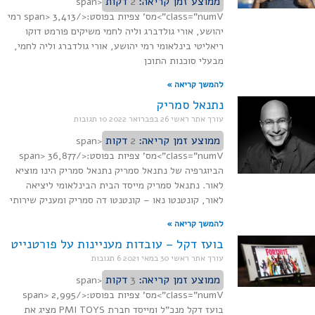
ממוצע זמן קריאה:
2
דקות
<span
class="numV">מס' צפיות בפוסט:</span> 3,413 רמי
יהושע, אורי גולדברג וליה לחמי משיקים פורמט דוקו
ריאליטי בינלאומי רמי יהושע, אורי גולדברג וליה לחמי,
מבעלי סוכנות התוכן
להמשך קריאה »
נתנאל סמריק
עורך אתר ראשי
26 בפברואר 2022
10 תגובות
ממוצע זמן קריאה:
2
דקות
<span
class="numV">מס' צפיות בפוסט:</span> 36,877
הביוגרפיה של נתנאל סמריק נתנאל סמריק הינו מוציא
לאור. נתנאל סמריק מייסד הבית הבינלאומי ליציאה
לאור, קונטנטו נאו – קונטנטו דה סמריק ומעניק שירותי
להמשך קריאה »
בועז דקל – עובדות מעניינות על פורטנייט
עורך אתר ראשי
30 במאי 2021
6 תגובות
ממוצע זמן קריאה:
3
דקות
<span
class="numV">מס' צפיות בפוסט:</span> 2,995
בועז דקל מנכ"ל ומייסד חברת PMI TOYS מציג את