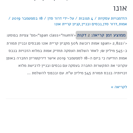
אונו
הזדמנויות עסקיות
/
4 תגובות
/ על-ידי
דרור סדן
/
18 בספטמבר 2019
/
אמות
,
דרור סדן
,
נכסים ובניין
,
קניון קריית אונו
ממוצע זמן קריאה:
2
דקות
<span class="numV">מס' צפיות בפוסט:
</span> 2,822 אמות רוכשת 50% מקניון קריית אונו מנכסים ובניין תמורת
כ-545 מיליון ₪; לאחר השלמת העסקה תחזיק אמות במלוא הזכויות בנכס
אמות הודיעה כי ביום ה-18 לספטמבר 2019 אישר דירקטוריון החברה באופן
עקרוני את התקשרות החברה בעסקה עם נכסים ובניין לרכישת מלוא
זכויותיה בנכס תמורת 545 מיליון ש"ח. עם ובכפוף להשלמת …
לקריאה »