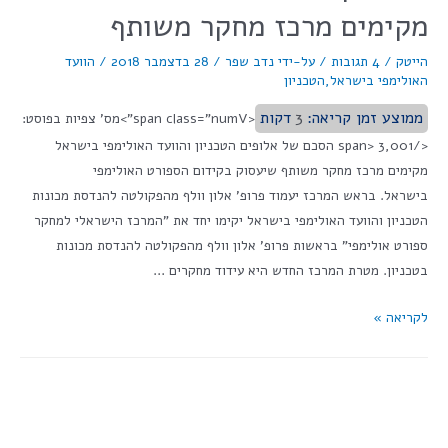
מקימים מרכז מחקר משותף
הייטק
/
4 תגובות
/ על-ידי
נדב שפר
/
28 בדצמבר 2018
/
הוועד
האולימפי בישראל
,
הטכניון
ממוצע זמן קריאה:
3
דקות
<span class="numV">מס' צפיות בפוסט:
</span> 3,001 הסכם של אלופים הטכניון והוועד האולימפי בישראל
מקימים מרכז מחקר משותף שיעסוק בקידום הספורט האולימפי
בישראל. בראש המרכז יעמוד פרופ' אלון וולף מהפקולטה להנדסת מכונות
הטכניון והוועד האולימפי בישראל יקימו יחד את "המרכז הישראלי למחקר
ספורט אולימפי" בראשות פרופ' אלון וולף מהפקולטה להנדסת מכונות
בטכניון. מטרת המרכז החדש היא עידוד מחקרים …
לקריאה »