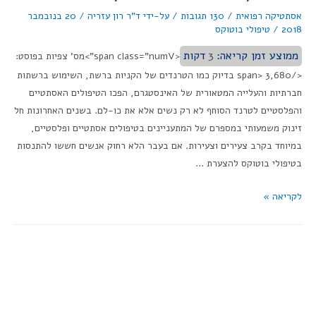
אסתטיקה רפואית
/
130 תגובות
/ על-ידי
ד"ר רון עזריה
/
20 בנובמבר
2018
/
טיפולי בוטוקס
ממוצע זמן קריאה:
3
דקות
<span class="numV">מס' צפיות בפוסט:
</span> 3,680 בדיוק כמו הטרנדים של הקניות ברשת, השימוש ברשתות
חברתיות והעלייה המטאורית של האינסטגרם, הפכו הטיפולים האסתטיים
והפלסטיים לטרנד הסוחף לא רק נשים אלא את כו-לם. בשנים האחרונות חל
זינוק משמעותי במספרם של המתעניינים בטיפולים אסתטיים ופלסטיים,
במיוחד בקרב צעירים וצעירות. אם בעבר הלא רחוק אנשים חששו להתנסות
בטיפולי בוטוקס להצערת …
לקריאה »