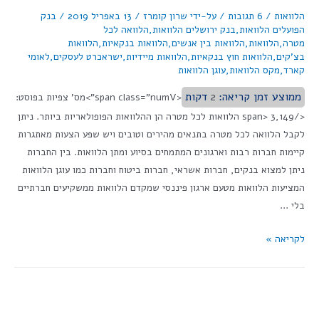
הלוואות
/
6 תגובות
/ על-ידי
שרון קומרז
/
13 באפריל 2019
/
בנק
הפועלים הלוואות
,
בנק ירושלים הלוואות
,
הלוואה לכל
מטרה
,
הלוואות
,
הלוואות בין אנשים
,
הלוואות בנקאיות
,
הלוואות
בצ'קים
,
הלוואות חוץ בנקאיות
,
הלוואות מיידיות
,
ישראכרט לעסקים
,
לאומי
קארד
,
מקס הלוואות
,
עוגן הלוואות
ממוצע זמן קריאה:
2
דקות
<span class="numV">מס' צפיות בפוסט:
</span> 3,149 הלוואות לכל מטרה הן ההלוואות הפופולאריות ביותר. ניתן
לקבל הלוואה לכל מטרה בתנאים מהירים וטובים ויש שפע הצעות מאתגרות
קיימות חברות רבות וארגונים המתמחים בסיוע ומתן הלוואות. בין החברות
ניתן למצוא בנקים, חברות אשראי, חברות ביטוח וחברות כמו עוגן הלוואות
המציעות הלוואות מטעם ארגון פיננסי שמקדם הלוואות ממשקיעים חברתיים
בלי …
לקריאה »