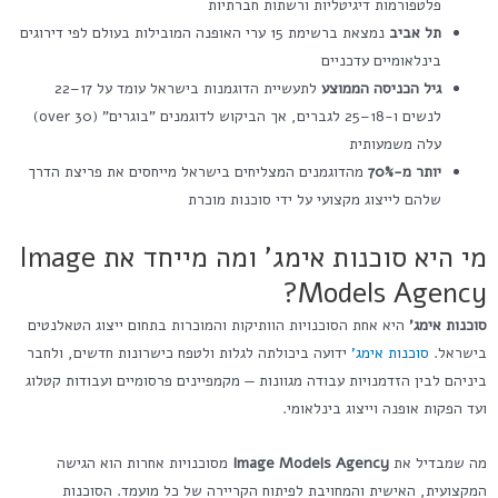
פלטפורמות דיגיטליות ורשתות חברתיות
תל אביב
נמצאת ברשימת 15 ערי האופנה המובילות בעולם לפי דירוגים
בינלאומיים עדכניים
גיל הכניסה הממוצע
לתעשיית הדוגמנות בישראל עומד על 17–22
לנשים ו-18–25 לגברים, אך הביקוש לדוגמנים "בוגרים" (over 30)
עלה משמעותית
יותר מ-70%
מהדוגמנים המצליחים בישראל מייחסים את פריצת הדרך
שלהם לייצוג מקצועי על ידי סוכנות מוכרת
מי היא סוכנות אימג' ומה מייחד את Image
Models Agency?
סוכנות אימג'
היא אחת הסוכנויות הוותיקות והמוכרות בתחום ייצוג הטאלנטים
בישראל.
סוכנות אימג'
ידועה ביכולתה לגלות ולטפח כישרונות חדשים, ולחבר
ביניהם לבין הזדמנויות עבודה מגוונות — מקמפיינים פרסומיים ועבודות קטלוג
ועד הפקות אופנה וייצוג בינלאומי.
מה שמבדיל את
Image Models Agency
מסוכנויות אחרות הוא הגישה
המקצועית, האישית והמחויבת לפיתוח הקריירה של כל מועמד. הסוכנות