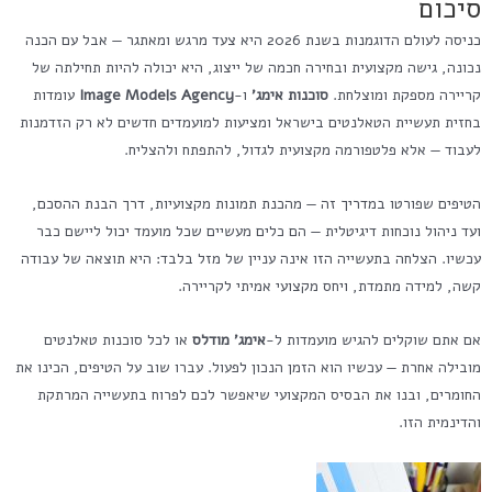
סיכום
כניסה לעולם הדוגמנות בשנת 2026 היא צעד מרגש ומאתגר — אבל עם הכנה
נכונה, גישה מקצועית ובחירה חכמה של ייצוג, היא יכולה להיות תחילתה של
קריירה מספקת ומוצלחת.
סוכנות אימג'
ו-
Image Models Agency
עומדות
בחזית תעשיית הטאלנטים בישראל ומציעות למועמדים חדשים לא רק הזדמנות
לעבוד — אלא פלטפורמה מקצועית לגדול, להתפתח ולהצליח.
הטיפים שפורטו במדריך זה — מהכנת תמונות מקצועיות, דרך הבנת ההסכם,
ועד ניהול נוכחות דיגיטלית — הם כלים מעשיים שכל מועמד יכול ליישם כבר
עכשיו. הצלחה בתעשייה הזו אינה עניין של מזל בלבד: היא תוצאה של עבודה
קשה, למידה מתמדת, ויחס מקצועי אמיתי לקריירה.
אם אתם שוקלים להגיש מועמדות ל-
אימג' מודלס
או לכל סוכנות טאלנטים
מובילה אחרת — עכשיו הוא הזמן הנכון לפעול. עברו שוב על הטיפים, הכינו את
החומרים, ובנו את הבסיס המקצועי שיאפשר לכם לפרוח בתעשייה המרתקת
והדינמית הזו.