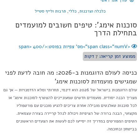
עורך אתר ראשי
כלכלה וצרכנות
,
כללי
,
תרבות ולייף סטייל
סוכנות אימג': טיפים חשובים למועמדים
בתחילת הדרך
<span class="numV">מס' צפיות בפוסט:</span>
400
ממוצע זמן קריאה:
7
דקות
כניסה לעולם הדוגמנות ב-2026: מה חובה לדעת לפני
שמגישים מועמדות לסוכנות אימג'
עולם הדוגמנות בישראל של 2026 הוא דינמי, תחרותי ומלא הזדמנויות — אך גם
מצריך הכנה יסודית. מועמדים חדשים שמעוניינים להצטרף לסוכנות אימג' או
לכל סוכנות טאלנטים מובילה אחרת צריכים להגיע מוכנים עם פורטפוליו
מקצועי, הבנה ברורה של הציפיות ויכולת לנהל קריירה בצורה עצמאית.
הטיפים המפורטים במדריך זה יסייעו לכם לעשות את הצעדים הראשונים
בביטחון ובחוכמה.