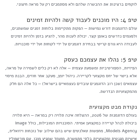
לוקחים ברצינות את ההכשרה שלהם ולא מסתמכים רק על מראה חיצוני.
טיפ 4: היו מוכנים לעבוד קשה ולהיות זמינים
עולם הדוגמנות דורש גמישות — הפקות מתקיימות בלוחות זמנים שמשתנים,
ולפעמים נדרשים באופן קצר. יכולת לענות מהר, להגיע בזמן ולהיות זמינים
לעבודה היא גורם קריטי בבחירת דוגמנים על ידי לקוחות ועל ידי סוכנויות.
טיפ 5: נהלו את עצמכם כעסק
הפיזיות, הספורטיביות ומשמעת עצמית — אלה לא רק כלים לשמירה על מראה,
אלא ביטוי של יחס מקצועי לקריירה. ניהול יומן, מעקב אחר חוזים, הבנת מיסוי
עצמאים (שכן רוב הדוגמנים עובדים כעצמאיים בישראל) — כל אלה הם חלק
מהמקצועיות הנדרשת.
נקודת מבט מקצועית
בעולם הדוגמנות של 2026, ההצלחה אינה תלויה רק במראה — היא תלויה
ביכולת לנהל קריירה כמקצוען אמיתי. הסוכנויות המובילות, כולל Image
Models Agency, מחפשות טאלנטים שיש בהם שילוב של נוכחות ויזואלית,
אישיות מגנטית ומקצועיות בלתי מתפשרת. מועמד שמגיע מוכן, עם פורטפוליו