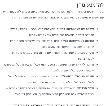
להימנע מהן
ניסיון השנים בתעשייה מלמד שמועמדים רבים מגיעים עם ציפיות לא מכוונות או
עם גישות שפוגעות בסיכויי הקבלה שלהם. הנה הטעויות הנפוצות ביותר:
ציפיות לא מציאותיות:
לחשוב שהצלחה תגיע מהר — בפועל, בניית
קריירה דורשת חודשים ואף שנים של עבודה עקבית
תמונות לא מייצגות:
הגשת תמונות ישנות, עם פילטרים מוגזמים או
שאינן מראות את המועמד כפי שהוא כיום
חוסר זמינות:
מועמד שלא מסתדר עם לוחות זמנים גמישים מתקשה
לעבוד בתעשייה
חתימה ללא קריאה:
חתימה על הסכם ייצוג מבלי להבין את כל הסעיפים
— ביחוד סעיפי בלעדיות ועמלות
הזנחת הנוכחות הדיגיטלית:
פרופיל רשתות חברתיות לא מנוהל עלול
לשלוח מסר שלילי לסוכנויות שבודקות מועמדים מקוון
חוסר סבלנות:
מועמדים שנוטשים את התהליך לאחר דחייה ראשונה —
בעוד שדחייה אחת היא חלק טבעי מהתהליך, ולא פסק דין סופי
ייצוג טאלנטים בעידן הדיגיטלי: תפקיד