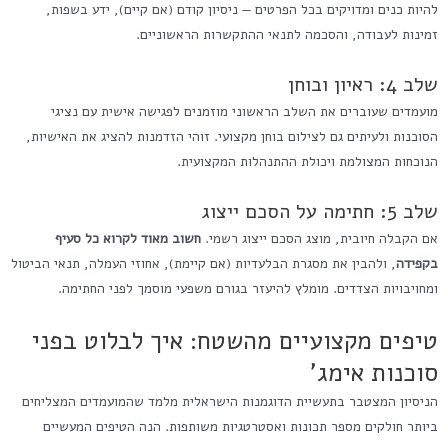
להיות כנים ומדויקים בכל הפרטים — ניסיון קודם (אם קיים), ידע בשפות,
זמינות לעבודה, והסכמה לתנאי ההתקשרות הראשוניים.
שלב 4: ראיון ובוחן
מועמדים שעוברים את השלב הראשוני מוזמנים לפגישה אישית עם נציגי
הסוכנות ולעיתים גם לצילום בוחן מקצועי. זוהי הזדמנות להציג את האישיות,
הנוכחות המצולמת ויכולת ההתנהלות המקצועית.
שלב 5: חתימה על הסכם ייצוג
אם הקבלה חיובית, מוצג הסכם ייצוג רשמי.
חשוב מאוד לקרוא כל סעיף
בקפידה
, ולהבין את מסגרת הבלעדיות (אם קיימת), אחוזי העמלה, תנאי הביטול
ומחויבויות הצדדים. מומלץ להיעזר בגורם משפעי מוסמך לפני החתימה.
טיפים מקצועיים מהשטח: איך לבלוט בפני
סוכנות אימג'
הניסיון המצטבר בתעשיית הדוגמנות הישראלית מלמד שהמועמדים המצליחים
ביותר חולקים מספר תכונות ואסטרטגיות משותפות. הנה הטיפים המעשיים