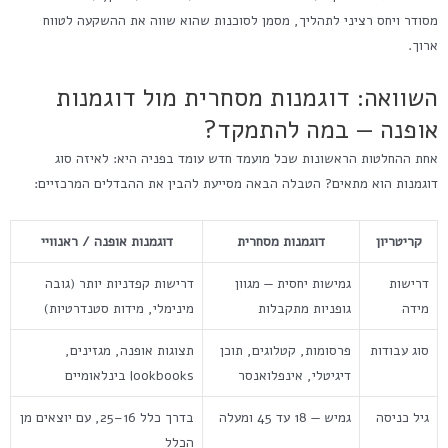
מסודר ויחס רציני לתהליך, מסמן לסוכנות שהוא שווה את ההשקעה לטווח
ארוך.
השוואה: דוגמנות מסחרית מול דוגמנות
אופנה — במה להתמקד?
אחת ההחלטות הראשונות שכל מועמד חדש עומד בפניה היא: לאיזה סוג
דוגמנות הוא מתאים? הטבלה הבאה מסייעת להבין את ההבדלים המרכזיים:
קריטריון
דוגמנות מסחרית
דוגמנות אופנה / ראנוויי
דרישות
גמישות יחסית — מגוון
דרישות קפדניות יותר (גובה
מידה
גופניות מתקבלות
מינימלי, מידות סטנדרטיות)
סוג עבודות
פרסומות, קטלוגים, תוכן
תצוגות אופנה, מגזינים,
דיגיטלי, אינפלואנסר
lookbooks בינלאומיים
גיל כניסה
גמיש — 18 עד 45 ומעלה
בדרך כלל 16–25, עם יוצאים מן
הכלל