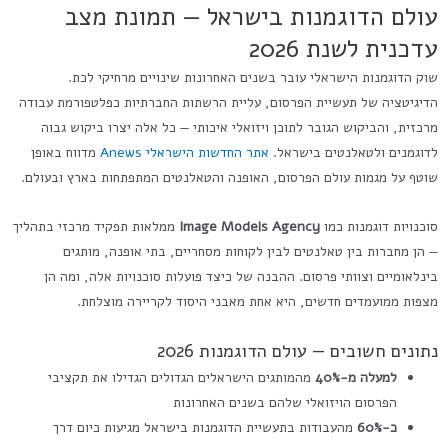
עולם הדוגמנות בישראל — תמונת מצב
עדכנית לשנת 2026
שוק הדוגמנות הישראלי עובר בשנים האחרונות שינויים מרחיקי לכת.
הדיגיטציה של תעשיית הפרסום, עליית הרשתות החברתיות כפלטפורמת עבודה
מרכזית, והביקוש הגובר לתוכן ויזואלי איכותי — כל אלה יצרו ביקוש גבוה
לדוגמנים ולטאלנטים בישראל.
אתר החדשות הישראלי Anews
מדווח באופן
שוטף על מגמות עולם הפרסום, האופנה והטאלנטים המתפתחות בארץ ובעולם.
סוכנויות דוגמנות כמו
Image Models Agency
ממלאות תפקיד מרכזי בתהליך
— הן מחברות בין טאלנטים לבין לקוחות מסחריים, בתי אופנה, מותגים
בינלאומיים וצוותי פרסום. ההבנה של כיצד פועלות סוכנויות אלה, ומה הן
מצפות ממועמדים חדשים, היא אחת מאבני היסוד לקריירה מוצלחת.
נתונים חשובים — עולם הדוגמנות 2026
למעלה מ-40%
מהמותגים הישראלים הגדולים הגדילו את תקציבי
הפרסום הויזואלי שלהם בשנים האחרונות
כ-60%
מהעבודות בתעשיית הדוגמנות בישראל מגיעות כיום דרך