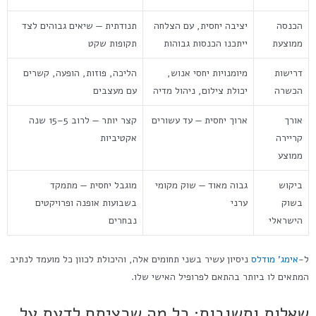
הכנסה
יציבה יחסית, עם הצלחה
תנודתית — שיאים גבוהים לצד
ממוצעת
ייתכנו הכנסות גבוהות
תקופות שקט
דרישות
מיומנויות יחסי אנוש,
הליכה, פוזות, הופעה, קשרים
הכשרה
יכולת צילום, ניהול מדיה
עם מעצבים
אורך
ארוך יחסית — עד עשורים
קצר יותר — לרוב 5–15 שנה
קריירה
אקטיביות
ממוצע
ביקוש
גבוה מאוד — שוק מקומי
מוגבל יחסית — מתמקד
בשוק
ערני
בשבועות אופנה ופרויקטים
הישראלי
נבחרים
ל-
אימג' מודלס
ניסיון עשיר בשני תחומים אלה, והיכולת לכוון כל מועמד לנתיב
המתאים לו ביותר בהתאם לפרופיל האישי שלו.
שאלות ותשובות: כל מה שרציתם לדעת על