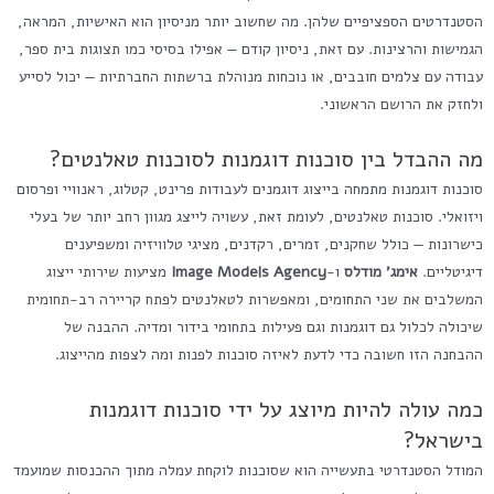
הסטנדרטים הספציפיים שלהן. מה שחשוב יותר מניסיון הוא האישיות, המראה,
הגמישות והרצינות. עם זאת, ניסיון קודם — אפילו בסיסי כמו תצוגות בית ספר,
עבודה עם צלמים חובבים, או נוכחות מנוהלת ברשתות החברתיות — יכול לסייע
ולחזק את הרושם הראשוני.
מה ההבדל בין סוכנות דוגמנות לסוכנות טאלנטים?
סוכנות דוגמנות מתמחה בייצוג דוגמנים לעבודות פרינט, קטלוג, ראנוויי ופרסום
ויזואלי. סוכנות טאלנטים, לעומת זאת, עשויה לייצג מגוון רחב יותר של בעלי
כישרונות — כולל שחקנים, זמרים, רקדנים, מציגי טלוויזיה ומשפיענים
דיגיטליים.
אימג' מודלס
ו-
Image Models Agency
מציעות שירותי ייצוג
המשלבים את שני התחומים, ומאפשרות לטאלנטים לפתח קריירה רב-תחומית
שיכולה לכלול גם דוגמנות וגם פעילות בתחומי בידור ומדיה. ההבנה של
ההבחנה הזו חשובה כדי לדעת לאיזה סוכנות לפנות ומה לצפות מהייצוג.
כמה עולה להיות מיוצג על ידי סוכנות דוגמנות
בישראל?
המודל הסטנדרטי בתעשייה הוא שסוכנות לוקחת עמלה מתוך ההכנסות שמועמד