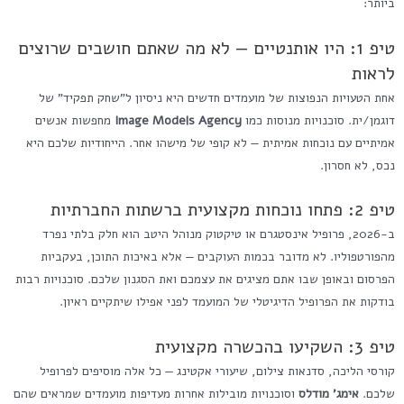
ביותר:
טיפ 1: היו אותנטיים — לא מה שאתם חושבים שרוצים
לראות
אחת הטעויות הנפוצות של מועמדים חדשים היא ניסיון ל"שחק תפקיד" של
דוגמן/ית. סוכנויות מנוסות כמו
Image Models Agency
מחפשות אנשים
אמיתיים עם נוכחות אמיתית — לא קופי של מישהו אחר. הייחודיות שלכם היא
נכס, לא חסרון.
טיפ 2: פתחו נוכחות מקצועית ברשתות החברתיות
ב-2026, פרופיל אינסטגרם או טיקטוק מנוהל היטב הוא חלק בלתי נפרד
מהפורטפוליו. לא מדובר בכמות העוקבים — אלא באיכות התוכן, בעקביות
הפרסום ובאופן שבו אתם מציגים את עצמכם ואת הסגנון שלכם. סוכנויות רבות
בודקות את הפרופיל הדיגיטלי של המועמד לפני אפילו שיתקיים ראיון.
טיפ 3: השקיעו בהכשרה מקצועית
קורסי הליכה, סדנאות צילום, שיעורי אקטינג — כל אלה מוסיפים לפרופיל
שלכם.
אימג' מודלס
וסוכנויות מובילות אחרות מעדיפות מועמדים שמראים שהם