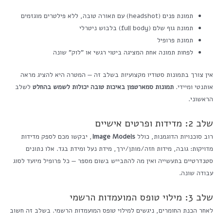
תמונת פנים (headshot) עם תאורה טובה, ללא פילטרים מוגזמים
תמונת גוף שלם (full body) בלבוש ניטרלי
תמונת פרופיל
לפחות תמונה אחת המציגה ביטוי רגשי או "לוק" שונה
אין צורך בתמונות סטודיו מקצועיות בשלב זה — המטרה היא להציג מראה
אותנטי ומיידי.
תמונות סמארטפון באיכות טובה יכולות לשמש בהחלט
לשלב
הראשוני.
שלב 2: מדידות ופרטים אישיים
רוב סוכנויות הדוגמנות, כולל
Image Models
, יבקשו מכם לספק מדידות
מדויקות: גובה, מידות חזה/מותן/ירך, מידת נעל ומידת בגד. אלו נתונים
סטנדרטיים בתעשייה ואין מה להתבייש בשום מספר — כל פרופיל מיועד לסוג
עבודה שונה.
שלב 3: מילוי טופס המועמדות הרשמי
לאחר הכנת החומרים, ניגשים למילוי טופס המועמדות הרשמי. בשלב זה חשוב