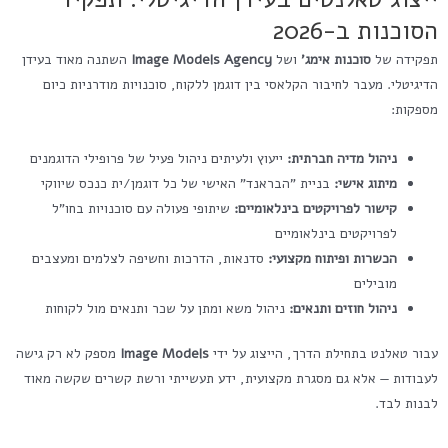
הסוכנות ב-2026
תפקידה של
סוכנות אימג'
ושל
Image Models Agency
השתנה מאוד בעידן
הדיגיטלי. מעבר לחיבור הקלאסי בין דוגמן ללקוח, סוכנויות מודרניות כיום
מספקות:
ניהול מדיה חברתית:
ייעוץ ולעיתים ניהול פעיל של פרופילי הדוגמנים
מיתוג אישי:
בניית "הבראנד" האישי של כל דוגמן/ית כנכס שיווקי
קישור לפרויקטים בינלאומיים:
שיתופי פעולה עם סוכנויות בחו"ל
לפרויקטים בינלאומיים
הכשרות ופיתוח מקצועי:
סדנאות, הדרכות וחשיפה לצלמים ומעצבים
מובילים
ניהול חוזים ותנאים:
ניהול משא ומתן על שכר ותנאים מול לקוחות
עבור טאלנט בתחילת הדרך, הייצוג על ידי
Image Models
מספק לא רק גישה
לעבודות — אלא גם מסגרת מקצועית, ידע תעשייתי ורשת קשרים שקשה מאוד
לבנות לבד.