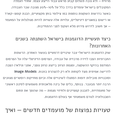
מרוויח — ולא גובה תשלום קבוע מראש עבור הייצוג עצמו. אחוזי העמלה
המקובלים בישראל עומדים בדרך כלל על 10%–20% מגובה שכר העבודה.
כאשר נדרשות השקעות נוספות כמו צילומי בוחן מקצועיים, הכנת קומפ-קארד
או רישום במאגרים דיגיטליים, עלויות אלה עשויות להיות מגולגלות על המועמד
— אך חשוב לדרוש פירוט מלא ושקוף לפני ההתחייבות.
כיצד תעשיית הדוגמנות בישראל השתנתה בשנים
האחרונות?
שוק הדוגמנות הישראלי עבר שינויים דרמטיים בעשור האחרון. הרשתות
החברתיות הפכו לזירה מרכזית של עבודה, הפרסום הדיגיטלי עלה על הפרסום
המודפס בהיקף ההשקעה, ומגמת הגיוון בייצוג (גיוון גופני, אתני וגילאי) הפכה
לדרישה אמיתית מצד לקוחות ולא רק להצהרת כוונות.
Image Models
וסוכנויות מובילות דומות הסתגלו לשינויים אלה וכיום מחזיקות רוסטרים מגוונים
הרבה יותר מבעבר. בנוסף, כלים של בינה מלאכותית משמשים לסינון ראשוני
של מועמדויות, לתכנון קמפיינים ולחיזוי מגמות — מה שהופך את תחום
הטכנולוגיה לגורם משמעותי אף בעולם הדוגמנות.
טעויות נפוצות של מועמדים חדשים — ואיך