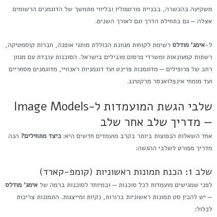
משקיעה בהכשרה, בבניית פורטפוליו ובליווי מתמשך של הדוגמנים הרשומים
אצלה — גם בתחילת הדרך וגם לאורך השנים.
ל-
אימג' מודלס
רשימת לקוחות מגוונת הכוללת מותגי אופנה, חברות קוסמטיקה,
רשתות קמעונאות ומשרדי פרסום מובילים בישראל. הסוכנות עובדת עם מגוון
רחב של פרופילים — מדוגמנות פרינט ועד דוגמניות ראנוויי, מדוגמנים מסחריים
ועד מומחי אינפלואנסר מרקטינג.
שלבי הגשת המועמדות ל-Image Models
— מדריך שלב אחר שלב
אחד השאלות הנפוצות ביותר בקרב מועמדים חדשים היא:
כיצד מתחילים?
הנה
מדריך מפורט לשלבי ההגשה:
שלב 1: הכנת תמונות ראשוניות (קומפ-קארד)
לפני שמגישים מועמדות לכל סוכנות — ובמיוחד לסוכנות ברמה של
אימג' מודלס
— יש להכין סט תמונות ראשוניות ברורות, נקיות ומייצגות. התמונות צריכות
לכלול: