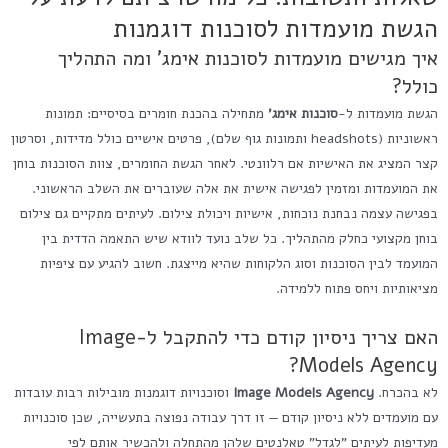
הגשת מועמדות לסוכנות דוגמנות
איך מגישים מועמדות לסוכנות אימג' ומה התהליך
כולל?
הגשת מועמדות ל-
סוכנות אימג'
מתחילה בהכנת חומרים בסיסיים: תמונות
ראשוניות (headshots ותמונות גוף שלם), פרטים אישיים כולל מדידות, וסרטון
קצר המציג את האישיות אם רלוונטי. לאחר הגשת החומרים, צוות הסוכנות בוחן
את המועמדות ומזמין לפגישה אישית את אלה שעוברים את השלב הראשוני.
בפגישה עצמה נבחנת נוכחות, אישיות ויכולת צילום. לעיתים מתקיים גם צילום
בוחן מקצועי כחלק מהתהליך. כל שלב נועד לוודא שיש התאמה הדדית בין
המועמד לבין הסוכנות וסוג הלקוחות שהיא מייצגת. חשוב להגיע עם ציפיות
מציאותיות ויחס פתוח ללמידה.
האם צריך ניסיון קודם כדי להתקבל ל-Image
Models Agency?
לא בהכרח.
Image Models Agency
וסוכנויות דוגמנות מובילות רבות עובדות
עם מועמדים ללא ניסיון קודם — זו דרך עבודה נפוצה בתעשייה, שכן סוכנויות
מעדיפות לעיתים "לגדל" טאלנטים שלהן מהתחלה ולהכשיר אותם לפי