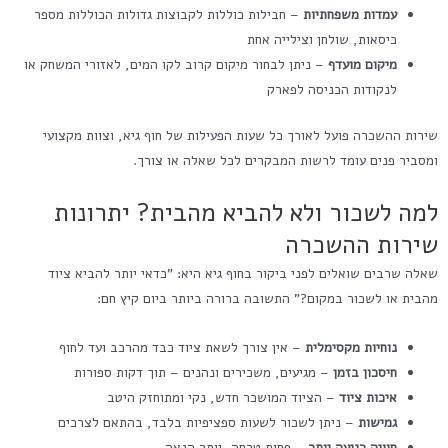
עמדות משפחתיות
– חבילות כוללות לקבוצות גדולות הכוללות מספר
כיסאות, שולחן וצילייה אחת
מיקום מועדף
– ניתן לבחור מיקום קרוב לקו המים, לאזורי המשחק או
לנקודות הכניסה לפארק
שירות ההשכרה פועל לאורך כל שעות הפעילות של חוף גיא, וצוות מקצועי
ומסביר פנים עומד לרשות המבקרים לכל שאלה או צורך.
למה לשכור ולא להביא מהבית? יתרונות
שירות ההשכרה
שאלה שרבים שואלים לפני ביקור בחוף גיא היא: "כדאי יותר להביא ציוד
מהבית או לשכור במקום?" התשובה ברורה ביותר ביום קיץ חם:
נוחיות מקסימלית
– אין צורך לשאת ציוד כבד מהרכב ועד לחוף
חיסכון בזמן
– מגיעים, משכירים ונהנים – תוך דקות ספורות
איכות ציוד
– הציוד המושכר חדש, נקי ומתוחזק היטב
גמישות
– ניתן לשכור לשעות ספציפיות בלבד, בהתאם לצרכים
חוויה רגועה יותר
– פחות טרחה, יותר הנאה