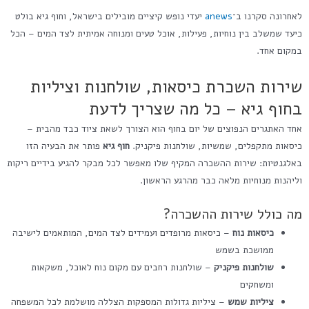
לאחרונה סקרנו ב־
anews
יעדי נופש קיציים מובילים בישראל, וחוף גיא בולט
כיעד שמשלב בין נוחיות, פעילות, אוכל טעים ומנוחה אמיתית לצד המים – הכל
במקום אחד.
שירות השכרת כיסאות, שולחנות וציליות
בחוף גיא – כל מה שצריך לדעת
אחד האתגרים הנפוצים של יום בחוף הוא הצורך לשאת ציוד כבד מהבית –
כיסאות מתקפלים, שמשיות, שולחנות פיקניק.
חוף גיא
פותר את הבעיה הזו
באלגנטיות: שירות ההשכרה המקיף שלו מאפשר לכל מבקר להגיע בידיים ריקות
וליהנות מנוחיות מלאה כבר מהרגע הראשון.
מה כולל שירות ההשכרה?
כיסאות נוח
– כיסאות מרופדים ועמידים לצד המים, המותאמים לישיבה
ממושכת בשמש
שולחנות פיקניק
– שולחנות רחבים עם מקום נוח לאוכל, משקאות
ומשחקים
ציליות שמש
– ציליות גדולות המספקות הצללה מושלמת לכל המשפחה