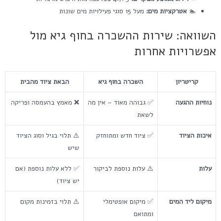
🏊
אטרקציות מים:
מעל 15 סוגי פעילויות מים שונות
השוואה: שירות ההשכרה בחוף גיא מול
אפשרויות אחרות
קריטריון
השכרה בחוף גיא
הבאת ציוד מהבית
נוחיות ההגעה
✅ גבוהה מאוד – אין מה
❌ מאמץ בהעמסה ופריקה
לשאת
איכות הציוד
✅ ציוד חדש ומתוחזק
⚠️ תלוי בגיל וסוג הציוד
שיש
עלות
⚠️ עלות נוספת לביקור
✅ ללא עלות נוספת (אם
יש ציוד)
מיקום ליד המים
✅ מיקום אופטימלי
⚠️ תלוי בזמינות מקום
ומתואם