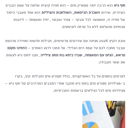
חוף גיא
הוא הרבה יותר מפארק מים – הוא חוויה קיצית שלמה על שפת הכנרת
הציורית. שירות
השכרת הכיסאות, השולחנות והציליות
הוא אחד מאבני היסוד
של חוויה זו, ומאפשר לכל מבקר – צעיר ומבוגר, יחיד ומשפחה – ליהנות
מנוחיות מושלמת ללא כל טרחה לוגיסטית.
עונת הקיץ 2026 מגיעה עם שדרוגים מרשימים, חבילות חדשות ואווירה מרגשת
שכבר מחכה לכם על שפת הים הגלילי. אל תחכו לרגע האחרון –
הזמינו מקום
מראש, הגיעו עם המשפחה, שכרו כיסא נוח תחת צילייה
, ותנו לחוף גיא לעשות
את שאר העבודה.
לפרטים נוספים על כל האטרקציות, כולל ספורט מים וחבילות קיץ, בקרו
ב-פעילויות ספורט מים בחוף גיא ועקבו אחרי התכנים המרהיבים של חוף גיא –
פעילויות מים לכל הגילאים ברשתות החברתיות.