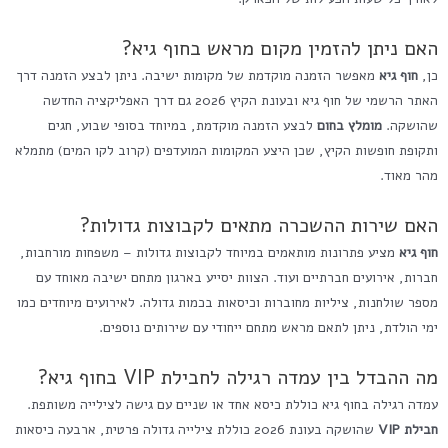
האם ניתן להזמין מקום מראש בחוף גיא?
כן,
חוף גיא
מאפשר הזמנה מוקדמת של מקומות ישיבה. ניתן לבצע הזמנה דרך
האתר הרשמי של חוף גיא ובעונת הקיץ 2026 גם דרך האפליקציה החדשה
שהושקה.
מומלץ בחום
לבצע הזמנה מוקדמת, במיוחד בסופי שבוע, חגים
ותקופת חופשות הקיץ, שכן היצע המקומות המועדפים (קרוב לקו המים) מתמלא
מהר מאוד.
האם שירות ההשכרה מתאים לקבוצות גדולות?
חוף גיא
מציע פתרונות מותאמים במיוחד לקבוצות גדולות – משפחות מורחבות,
חברות, אירועים חברתיים ועוד. הצוות יסייע בארגון מתחם ישיבה מאוחד עם
מספר שולחנות, ציליות מחוברות וכיסאות בכמות גדולה. לאירועים מיוחדים כמו
ימי הולדת, ניתן לתאם מראש מתחם ייחודי עם שירותים נוספים.
מה ההבדל בין עמדה רגילה לחבילת VIP בחוף גיא?
עמדה רגילה בחוף גיא כוללת כיסא אחד או שניים עם גישה לצילייה משותפת.
חבילת VIP
שהושקה בעונת 2026 כוללת צילייה גדולה פרטית, ארבעה כיסאות