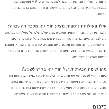
מרופדים, שולחן רחב ושירות הגשה למקום. עמדת ה-VIP ממוקמת תמיד
בנקודת נוף מועדפת קרוב לקו המים ומאפשרת חוויית נופש ברמה גבוהה
במיוחד.
אילו פעילויות נוספות מציע חוף גיא מלבד ההשכרה?
מלבד שירות ההשכרה המצוין,
חוף גיא
מציע עולם שלם של פעילויות: מגלשות
מים לכל הגילאים, בריכות שחייה, ספורט מים מגוון כולל קיאקים וסאפים,
אטרקציות לילדים, מסעדות ומזנונים עם מאכלים טעימים ועוד. הפארק מתוכנן
כך שניתן לבצע את כל הפעילויות ולחזור בין אחת לשנייה לנקודת ה"בסיס" –
הכיסא והצילייה השכורים.
מהן שעות הפעילות של חוף גיא בקיץ 2026?
בעונת הקיץ 2026,
חוף גיא
פועל בדרך כלל מהשעות הבוקר המוקדמות ועד
שעות אחר הצהריים המאוחרות. השעות המדויקות עשויות להשתנות בסופי
שבוע, חגים ותקופות שיא. מומלץ מאוד לבדוק את השעות העדכניות באתר
הרשמי של חוף גיא לפני כל ביקור, כדי לתכנן את היום בצורה מיטבית.
סיכום