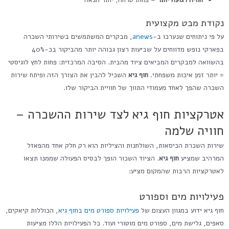
נקודת מבט מקצועית
על פי ניתוחים שנערכו ב-
anews
, מבקרים המשתמשים בשירותי השכרה
בפארקי נופש מדווחים על שביעות רצון גבוהה יותר מהביקור בכ-40%
בהשוואה למבקרים המביאים ציוד מהבית. הסיבה המרכזית: פחות לחץ לוגיסטי
= יותר זמן איכות משפחתי.
חוף גיא
השכיל להבין את הצורך הזה ופיתח שירות
השכרה שהפך לאחד מעמודי התווך של חוויית הביקור שלו.
אטרקציות חוף גיא לצד שירות ההשכרה –
חוויה שלמה
שירות השכרת הכיסאות, השולחנות והציליות הוא רק חלק אחד מהפאזל
המרהיב שמציע
חוף גיא
. הציוד השכור הופך לבסיס הפעולה שממנו תצאו
לאטרקציות הרבות שהמקום מציע:
פעילויות מים וספורט
חוף גיא ידוע במגוון העצום של
פעילויות ספורט מים בחוף גיא
, הכוללות קיאקים,
סאפים, גלישת מים, ספורט מים מוטורי ועוד. כל הפעילויות הללו מציעות