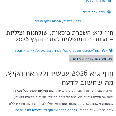
מרץ 11, 2026
עורך אתר ראשי
כללי
,
תיירות
,
תרבות ולייף סטייל
חוף גיא: השכרת כיסאות, שולחנות וציליות
– הנוחיות המושלמת לעונת הקיץ 2026
<span class="numV">מס' צפיות בפוסט:</span>
1,153
ממוצע זמן קריאה:
5
דקות
חוף גיא 2026 עכשיו ולקראת הקיץ.
מה שחשוב לדעת
חוף גיא
מציע שירות השכרת כיסאות, שולחנות וציליות שמש לכל מבקר,
ומאפשר חוויית נוחיות מושלמת על שפת הכנרת. השירות מתאים לזוגות,
משפחות וקבוצות גדולות, ומהווה פתרון אידיאלי לבילוי קיץ נוח ומרגיע ללא
צורך להביא ציוד מהבית.
לכתבה רחבה על חוף גיא לקראת עונת 2026.