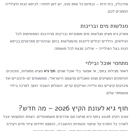
אדרנלין, כיף ורוח – ובסיום כל אחת מהן, יש לאן לחזור: לכיסא הנוח ולצילייה
המחכים לכם.
מגלשות מים ובריכות
פארק גיא מציע מגלשות מים ססגוניות ובריכות מרהיבות המתאימות לכל
הגילאים. הילדים יכולים ליהנות מהמגלשות בזמן שההורים מתרגעים בכיסא
הנוח בצל הצילייה – שילוב מנצח לכל משפחה.
מתחמי אוכל ובילוי
לאחר פעילות בחוף, אי אפשר בלי אוכל טעים.
חוף גיא
מציע מסעדות, מזנונים
וקיוסקים המציעים מגוון מאכלים מהצפון הישראלי, ממטעמים ים-תיכוניים ועד
פינוקים קיציים כמו גלידה ושייקים קרים. השולחן השכור הופך למרכז בילוי
משפחתי שלם.
חוף גיא לעונת הקיץ 2026 – מה חדש?
עונת הקיץ 2026 בחוף גיא מגיעה עם שדרוגים משמעותיים. הצוות המקצועי עבד
לאורך כל החורף על שיפור תשתיות ההשכרה, הוספת יחידות ציוד חדש ויצירת