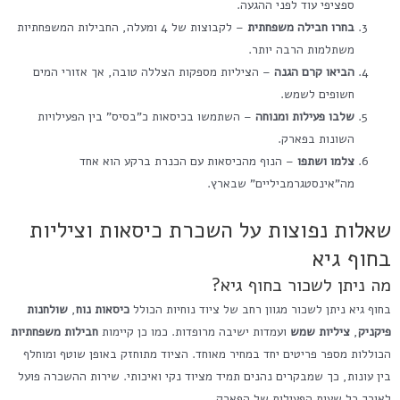
ספציפי עוד לפני ההגעה.
בחרו חבילה משפחתית
– לקבוצות של 4 ומעלה, החבילות המשפחתיות
משתלמות הרבה יותר.
הביאו קרם הגנה
– הציליות מספקות הצללה טובה, אך אזורי המים
חשופים לשמש.
שלבו פעילות ומנוחה
– השתמשו בכיסאות כ"בסיס" בין הפעילויות
השונות בפארק.
צלמו ושתפו
– הנוף מהכיסאות עם הכנרת ברקע הוא אחד
מה"אינסטגרמביליים" שבארץ.
שאלות נפוצות על השכרת כיסאות וציליות
בחוף גיא
מה ניתן לשכור בחוף גיא?
בחוף גיא ניתן לשכור מגוון רחב של ציוד נוחיות הכולל
כיסאות נוח
,
שולחנות
פיקניק
,
ציליות שמש
ועמדות ישיבה מרופדות. כמו כן קיימות
חבילות משפחתיות
הכוללות מספר פריטים יחד במחיר מאוחד. הציוד מתוחזק באופן שוטף ומוחלף
בין עונות, כך שמבקרים נהנים תמיד מציוד נקי ואיכותי. שירות ההשכרה פועל
לאורך כל שעות הפעילות של הפארק.