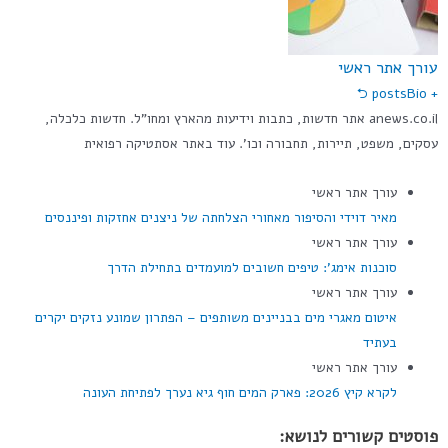
עורך אתר ראשי
Bio ⮌
+ posts
anews.co.il אתר חדשות, כתבות וידיעות מהארץ ומחו"ל. חדשות כלכלה,
עסקים, משפט, תיירות, תחבורה וכו'. עוד באתר אסתטיקה רפואית
עורך אתר ראשי
מאיר דוידי והסיפור מאחורי הצלחתה של ניצנים אחזקות ופיננסים
עורך אתר ראשי
סוכנות אימג': טיפים חשובים למועמדים בתחילת הדרך
עורך אתר ראשי
איטום מאגרי מים בבניינים משותפים – הפתרון שמונע נזקים יקרים
בעתיד
עורך אתר ראשי
לקרא קיץ 2026: פארק המים חוף גיא נערך לפתיחת העונה
פוסטים קשורים לנושא: