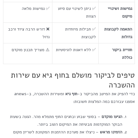
גמישות ושינויי
✅ ניתן לשינוי עם סיוע
✅ גמישות מלאה
מיקום
הצוות
התאמה לקבוצות
✅ חבילות מיוחדות
❌ דורש הרבה ציוד ורכב
גדולות
לקבוצות
גדול
חוויית ביקור
✅ ללא דאגות לוגיסטיות
⚠️ מצריך תכנון מוקדם
כוללת
טיפים לביקור מושלם בחוף גיא עם שירות
ההשכרה
כדי להפיק את המיטב מהביקור ב-
חוף גיא
ומשירות ההשכרה, ב-anews
אספנו עבורכם כמה המלצות חשובות:
הגיעו מוקדם
– בסופי שבוע ובחגים החוף מתמלא מהר. הגעה בשעות
הבוקר המוקדמות מבטיחה את המיקום הטוב ביותר.
הזמינו מראש
– ניצלו את מערכת ההזמנות המקוונת לשריון מקום