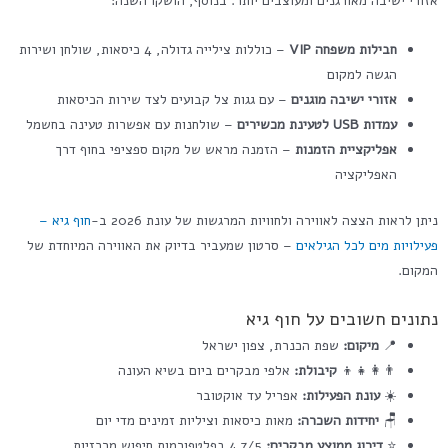
אזורי ישיבה מאורגנים ומעוצבים יותר. בנוסף, הושקו השנה:
חבילות משפחה VIP
– כוללות צילייה גדולה, 4 כיסאות, שולחן ושירות
הגשה למקום
אזורי ישיבה מוגנים
– עם גגות צל קבועים לצד שירות הכיסאות
עמדות USB לטעינת מכשירים
– שולחנות עם אפשרות טעינה בחשמל
אפליקציית הזמנות
– הזמנה מראש של מקום ספציפי בחוף דרך
האפליקציה
ניתן לראות הצצה לאווירה ולחוויות המרגשות של עונת 2026 ב-
חוף גיא –
פעילויות מים לכל הגילאים
– סרטון שמעביר בדיוק את האווירה המיוחדת של
המקום.
נתונים חשובים על חוף גיא
📍
מיקום:
שפת הכנרת, צפון ישראל
👨‍👩‍👧‍👦
קיבולת:
אלפי מבקרים ביום בשיא העונה
☀️
עונת הפעילות:
אפריל עד אוקטובר
🪑
יחידות השכרה:
מאות כיסאות וציליות זמינים מדי יום
⭐
דירוג ממוצע מבקרים:
4.7/5 בפלטפורמות חיפוש מרכזיות