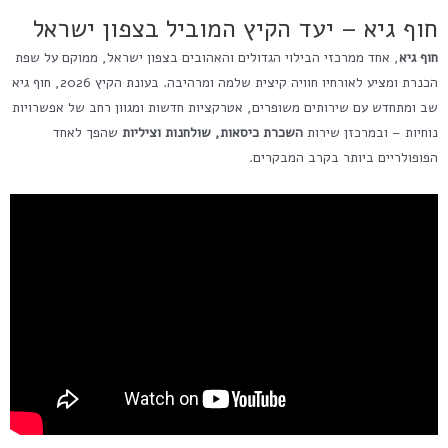
חוף גיא – יעד הקיץ המוביל בצפון ישראל
חוף גיא
, אחד ממרכזי הבילוי הגדולים והאהובים בצפון ישראל, ממוקם על שפת
הכנרת ומציע לאורחיו חוויה קיצית שלמה ומרהיבה. בעונת הקיץ 2026, חוף גיא
שב ומתחדש עם שירותים משופרים, אטרקציות חדשות ומגוון רחב של אפשרויות
נוחיות – ובמרכזן שירות
השכרת כיסאות, שולחנות וציליות
שהפך לאחד
הפופולריים ביותר בקרב המבקרים.