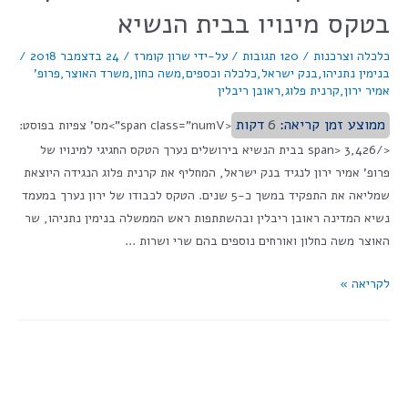
בטקס מינויו בבית הנשיא
כלכלה וצרכנות
/
120 תגובות
/ על-ידי
שרון קומרז
/
24 בדצמבר 2018
/
בנימין נתניהו
,
בנק ישראל
,
כלכלה וכספים
,
משה כחון
,
משרד האוצר
,
פרופ'
אמיר ירון
,
קרנית פלוג
,
ראובן ריבלין
ממוצע זמן קריאה:
6
דקות
<span class="numV">מס' צפיות בפוסט:
</span> 3,426 בבית הנשיא בירושלים נערך הטקס החגיגי למינויו של
פרופ' אמיר ירון לנגיד בנק ישראל, המחליף את קרנית פלוג הנגידה היוצאת
שמליאה את התפקיד במשך כ-5 שנים. הטקס לכבודו של ירון נערך במעמד
נשיא המדינה ראובן ריבלין ובהשתתפות ראש הממשלה בנימין נתניהו, שר
האוצר משה כחלון ואורחים נוספים בהם שרי ושרות …
לקריאה »