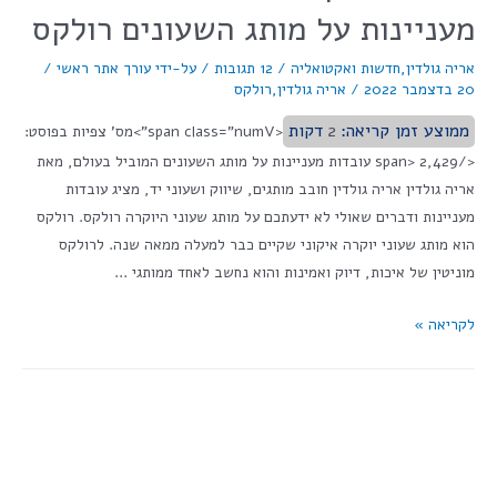
מעניינות על מותג השעונים רולקס
אריה גולדין
,
חדשות ואקטואליה
/
12 תגובות
/ על-ידי
עורך אתר ראשי
/
20 בדצמבר 2022
/
אריה גולדין
,
רולקס
ממוצע זמן קריאה:
2
דקות
<span class="numV">מס' צפיות בפוסט:
</span> 2,429 עובדות מעניינות על מותג השעונים המוביל בעולם, מאת
אריה גולדין אריה גולדין חובב מותגים, שיווק ושעוני יד, מציג עובדות
מעניינות ודברים שאולי לא ידעתכם על מותג שעוני היוקרה רולקס. רולקס
הוא מותג שעוני יוקרה איקוני שקיים כבר למעלה ממאה שנה. לרולקס
מוניטין של איכות, דיוק ואמינות והוא נחשב לאחד ממותגי …
לקריאה »